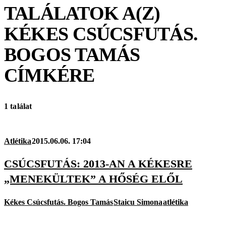
TALÁLATOK A(Z)
KÉKES CSÚCSFUTÁS.
BOGOS TAMÁS
CÍMKÉRE
1 találat
Atlétika
2015.06.06. 17:04
CSÚCSFUTÁS: 2013-AN A KÉKESRE
„MENEKÜLTEK” A HŐSÉG ELŐL
Kékes Csúcsfutás. Bogos Tamás
Staicu Simona
atlétika