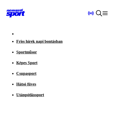
Friss hírek napi bontásban
Sportműsor
Képes Sport
Csupasport
Hátsó füves
Utánpótlássport