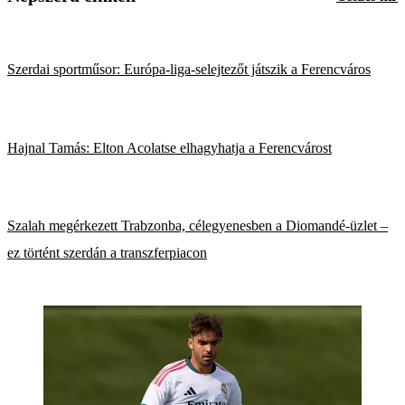
Szerdai sportműsor: Európa-liga-selejtezőt játszik a Ferencváros
Hajnal Tamás: Elton Acolatse elhagyhatja a Ferencvárost
Szalah megérkezett Trabzonba, célegyenesben a Diomandé-üzlet –
ez történt szerdán a transzferpiacon