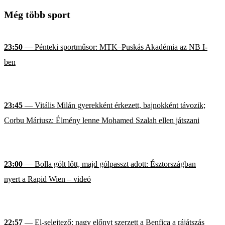
Még több sport
23:50
— Pénteki sportműsor: MTK–Puskás Akadémia az NB I-
ben
23:45
— Vitális Milán gyerekként érkezett, bajnokként távozik;
Corbu Máriusz: Élmény lenne Mohamed Szalah ellen játszani
23:00
— Bolla gólt lőtt, majd gólpasszt adott: Észtországban
nyert a Rapid Wien – videó
22:57
— El-selejtező: nagy előnyt szerzett a Benfica a rájátszás