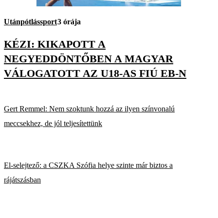
Utánpótlássport
3 órája
KÉZI: KIKAPOTT A
NEGYEDDÖNTŐBEN A MAGYAR
VÁLOGATOTT AZ U18-AS FIÚ EB-N
Gert Remmel: Nem szoktunk hozzá az ilyen színvonalú
meccsekhez, de jól teljesítettünk
El-selejtező: a CSZKA Szófia helye szinte már biztos a
rájátszásban