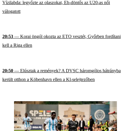
Vízilabda: legyőzte az olaszokat, Eb-döntős az U20-as női
válogatott
20:53
— Korai öngól okozta az ETO vesztét, Győrben fordítani
kell a Riga ellen
20:50
— Elúsztak a remények? A DVSC háromgólos hátrányba
került otthon a Köbenhavn ellen a Kl-selejtezőben