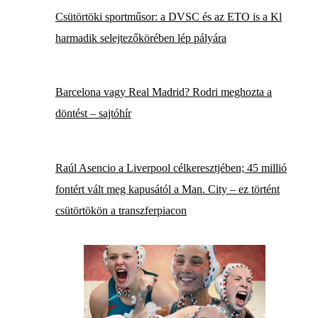
Csütörtöki sportműsor: a DVSC és az ETO is a Kl
harmadik selejtezőkörében lép pályára
Barcelona vagy Real Madrid? Rodri meghozta a
döntést – sajtóhír
Raúl Asencio a Liverpool célkeresztjében; 45 millió
fontért vált meg kapusától a Man. City – ez történt
csütörtökön a transzferpiacon