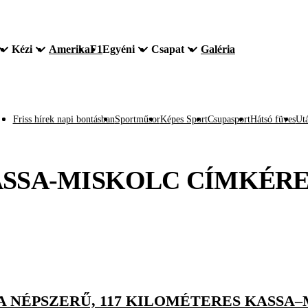
Kézi
Amerika
F1
Egyéni
Csapat
Galéria
Friss hírek napi bontásban
Sportműsor
Képes Sport
Csupasport
Hátsó füves
Utá
SSA-MISKOLC
CÍMKÉR
 NÉPSZERŰ, 117 KILOMÉTERES KASSA–