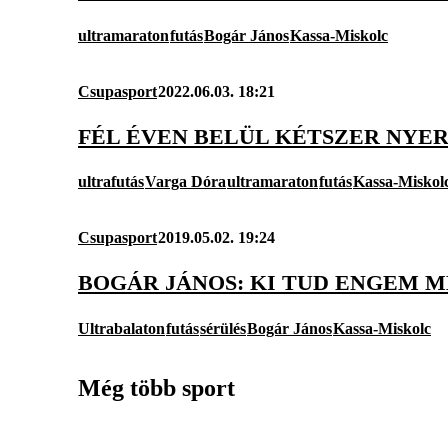
ultramaraton
futás
Bogár János
Kassa-Miskolc
Csupasport
2022.06.03. 18:21
FÉL ÉVEN BELÜL KÉTSZER NYE
ultrafutás
Varga Dóra
ultramaraton
futás
Kassa-Miskol
Csupasport
2019.05.02. 19:24
BOGÁR JÁNOS: KI TUD ENGEM 
Ultrabalaton
futás
sérülés
Bogár János
Kassa-Miskolc
Még több sport