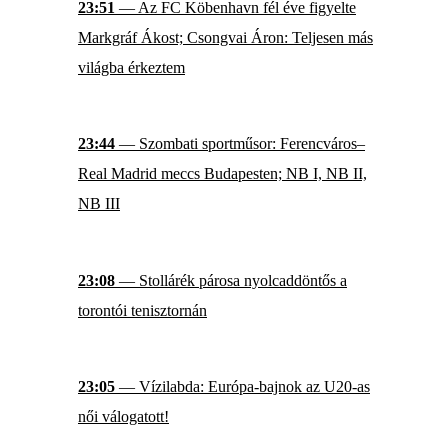
23:51
— Az FC Köbenhavn fél éve figyelte
Markgráf Ákost; Csongvai Áron: Teljesen más
világba érkeztem
23:44
— Szombati sportműsor: Ferencváros–
Real Madrid meccs Budapesten; NB I, NB II,
NB III
23:08
— Stollárék párosa nyolcaddöntős a
torontói tenisztornán
23:05
— Vízilabda: Európa-bajnok az U20-as
női válogatott!