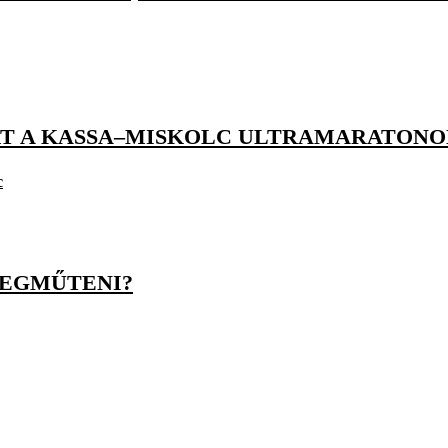
RT A KASSA–MISKOLC ULTRAMARATONO
c
MEGMŰTENI?