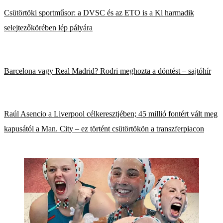
Csütörtöki sportműsor: a DVSC és az ETO is a Kl harmadik
selejtezőkörében lép pályára
Barcelona vagy Real Madrid? Rodri meghozta a döntést – sajtóhír
Raúl Asencio a Liverpool célkeresztjében; 45 millió fontért vált meg
kapusától a Man. City – ez történt csütörtökön a transzferpiacon