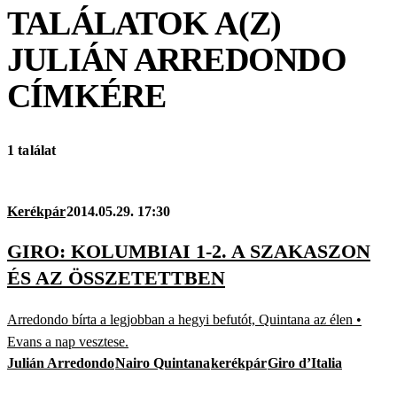
TALÁLATOK A(Z)
JULIÁN ARREDONDO
CÍMKÉRE
1 találat
Kerékpár
2014.05.29. 17:30
GIRO: KOLUMBIAI 1-2. A SZAKASZON
ÉS AZ ÖSSZETETTBEN
Arredondo bírta a legjobban a hegyi befutót, Quintana az élen •
Evans a nap vesztese.
Julián Arredondo
Nairo Quintana
kerékpár
Giro d’Italia