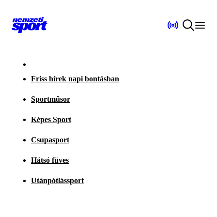
Friss hírek napi bontásban
Sportműsor
Képes Sport
Csupasport
Hátsó füves
Utánpótlássport