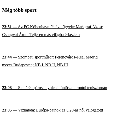
Még több sport
23:51
— Az FC Köbenhavn fél éve figyelte Markgráf Ákost;
Csongvai Áron: Teljesen más világba érkeztem
23:44
— Szombati sportműsor: Ferencváros–Real Madrid
meccs Budapesten; NB I, NB II, NB III
23:08
— Stollárék párosa nyolcaddöntős a torontói tenisztornán
23:05
— Vízilabda: Európa-bajnok az U20-as női válogatott!