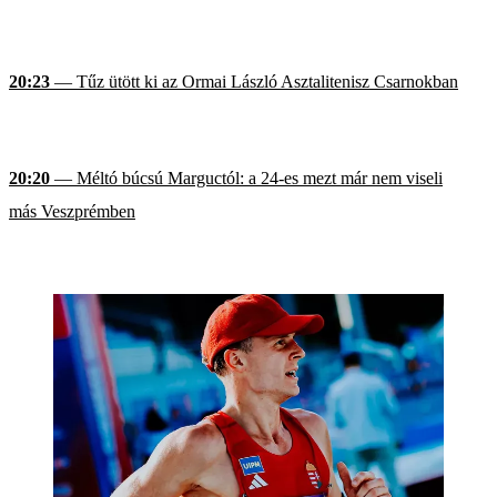
20:23
— Tűz ütött ki az Ormai László Asztalitenisz Csarnokban
20:20
— Méltó búcsú Marguctól: a 24-es mezt már nem viseli
más Veszprémben