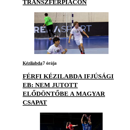
TRANSZFERPIACON
Kézilabda
7 órája
FÉRFI KÉZILABDA IFJÚSÁGI
EB: NEM JUTOTT
ELŐDÖNTŐBE A MAGYAR
CSAPAT