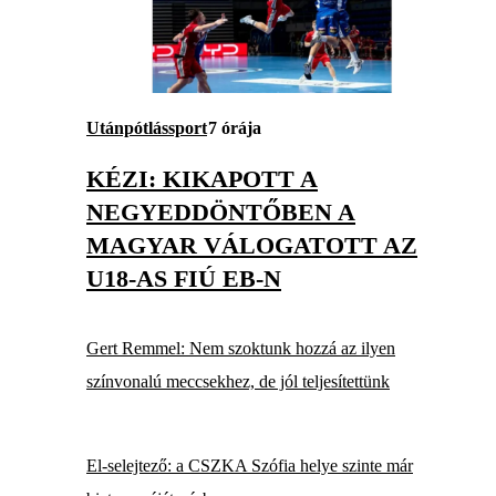
Utánpótlássport
7 órája
KÉZI: KIKAPOTT A
NEGYEDDÖNTŐBEN A
MAGYAR VÁLOGATOTT AZ
U18-AS FIÚ EB-N
Gert Remmel: Nem szoktunk hozzá az ilyen
színvonalú meccsekhez, de jól teljesítettünk
El-selejtező: a CSZKA Szófia helye szinte már