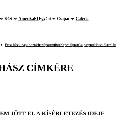
Kézi
Amerika
F1
Egyéni
Csapat
Galéria
Friss hírek napi bontásban
Sportműsor
Képes Sport
Csupasport
Hátsó füves
Utá
HÁSZ
CÍMKÉRE
M JÖTT EL A KÍSÉRLETEZÉS IDEJE