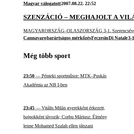
Magyar válogatott
2007.08.22. 22:52
SZENZÁCIÓ – MEGHAJOLT A VI
MAGYARORSZÁG–OLASZORSZÁG 3-1. Szerencsével vezette
Cannavaro
barártságos mérkőzés
Feczesin
Di Natale
3-
Még több sport
23:50
— Pénteki sportműsor: MTK–Puskás
Akadémia az NB I-ben
23:45
— Vitális Milán gyerekként érkezett,
bajnokként távozik; Corbu Máriusz: Élmény
lenne Mohamed Szalah ellen játszani