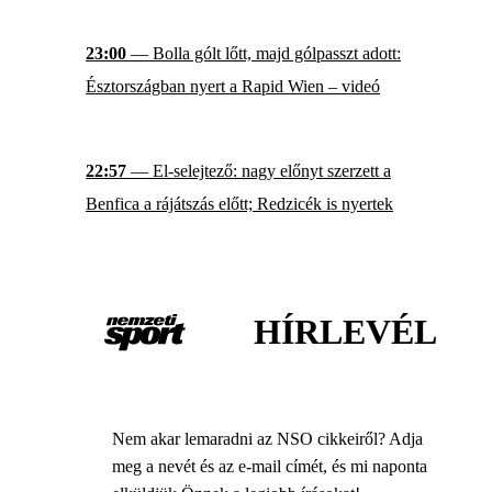
23:00
— Bolla gólt lőtt, majd gólpasszt adott:
Észtországban nyert a Rapid Wien – videó
22:57
— El-selejtező: nagy előnyt szerzett a
Benfica a rájátszás előtt; Redzicék is nyertek
HÍRLEVÉL
Nem akar lemaradni az NSO cikkeiről? Adja
meg a nevét és az e-mail címét, és mi naponta