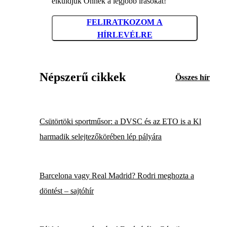
elküldjük Önnek a legjobb írásokat!
FELIRATKOZOM A
HÍRLEVÉLRE
Népszerű cikkek
Összes hír
Csütörtöki sportműsor: a DVSC és az ETO is a Kl
harmadik selejtezőkörében lép pályára
Barcelona vagy Real Madrid? Rodri meghozta a
döntést – sajtóhír