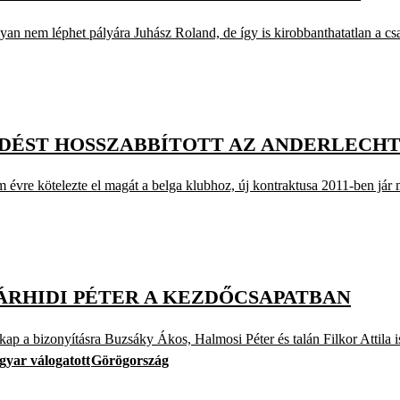
em léphet pályára Juhász Roland, de így is kirobbanthatatlan a csa
ZŐDÉST HOSSZABBÍTOTT AZ ANDERLECH
e kötelezte el magát a belga klubhoz, új kontraktusa 2011-ben jár m
ÁRHIDI PÉTER A KEZDŐCSAPATBAN
 bizonyításra Buzsáky Ákos, Halmosi Péter és talán Filkor Attila i
yar válogatott
Görögország