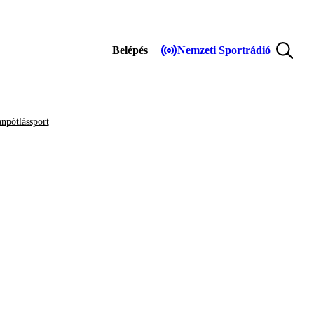
Belépés
Nemzeti Sportrádió
npótlássport