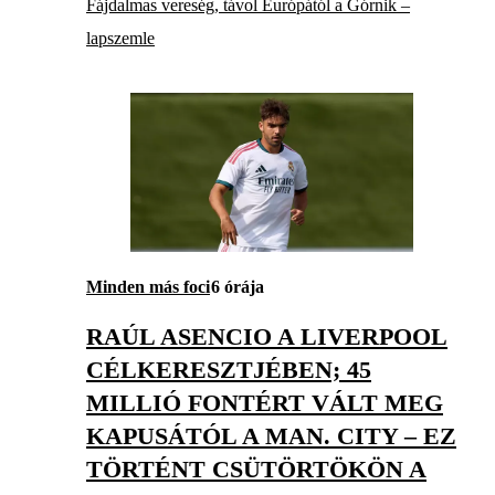
Fájdalmas vereség, távol Európától a Górnik –
lapszemle
Minden más foci
6 órája
RAÚL ASENCIO A LIVERPOOL
CÉLKERESZTJÉBEN; 45
MILLIÓ FONTÉRT VÁLT MEG
KAPUSÁTÓL A MAN. CITY – EZ
TÖRTÉNT CSÜTÖRTÖKÖN A