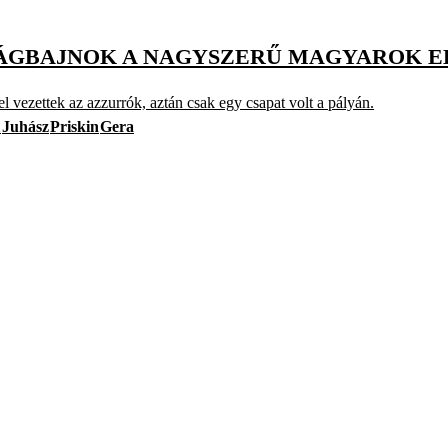
LÁGBAJNOK A NAGYSZERŰ MAGYAROK 
k az azzurrók, aztán csak egy csapat volt a pályán.
1
Juhász
Priskin
Gera