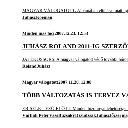
MAGYAR VÁLOGATOTT. Albániában eltiltása miatt ugyan n
Juhász
Koeman
Minden más foci
2007.12.23. 12:53
JUHÁSZ ROLAND 2011-IG SZER
JÁTÉKOSSORS. A magyar válogatott védő további három évr
Roland
Juhász
Magyar válogatott
2007.11.20. 12:08
TÖBB VÁLTOZATÁS IS TERVEZ V
EB-SELEJTEZŐ ELŐTT. Minden bizonnyal lehetőséget kap a
Várhidi Péter
Vass
Buzsáky
Dzsudzsák
Juhász
tőzsér
mag