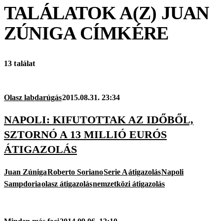
TALÁLATOK A(Z)
JUAN
ZÚNIGA
CÍMKÉRE
13 találat
Olasz labdarúgás
2015.08.31. 23:34
NAPOLI: KIFUTOTTAK AZ IDŐBŐL,
SZTORNÓ A 13 MILLIÓ EURÓS
ÁTIGAZOLÁS
Juan Zúniga
Roberto Soriano
Serie A
átigazolás
Napoli
Sampdoria
olasz átigazolás
nemzetközi átigazolás