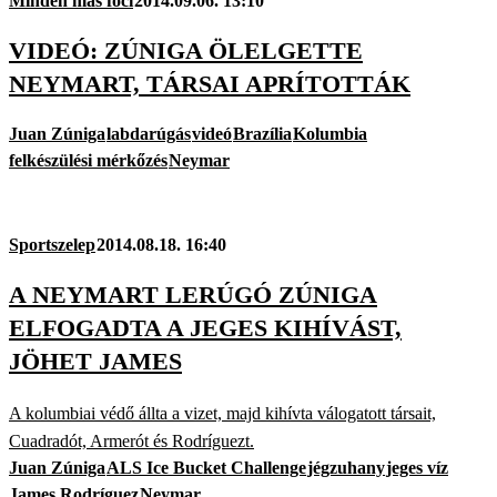
Minden más foci
2014.09.06. 13:10
VIDEÓ: ZÚNIGA ÖLELGETTE
NEYMART, TÁRSAI APRÍTOTTÁK
Juan Zúniga
labdarúgás
videó
Brazília
Kolumbia
felkészülési mérkőzés
Neymar
Sportszelep
2014.08.18. 16:40
A NEYMART LERÚGÓ ZÚNIGA
ELFOGADTA A JEGES KIHÍVÁST,
JÖHET JAMES
A kolumbiai védő állta a vizet, majd kihívta válogatott társait,
Cuadradót, Armerót és Rodríguezt.
Juan Zúniga
ALS Ice Bucket Challenge
jégzuhany
jeges víz
James Rodríguez
Neymar