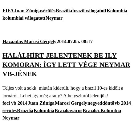
FIFA
Juan Zúniga
sérülés
Brazília
brazil válogatott
Kolumbia
kolumbiai válogatott
Neymar
Hazaadás Marosi Gergely
2014.07.05. 08:17
HALÁLHÍRT JELENTENEK BE ILY
KOMORAN: ÍGY LETT VÉGE NEYMAR
VB-JÉNEK
Teljes volt a sokk, miután kiderült, hogy a brazil 10-es kidőlt a
tornáról. Lehet így még arany? A helyszínről jelentjük!
foci vb 2014
Juan Zúniga
Marosi Gergely
negyeddöntő
vb 2014
sérülés
Brazília
Kolumbia
Brazíliaváros
Brazília-Kolumbia
Neymar