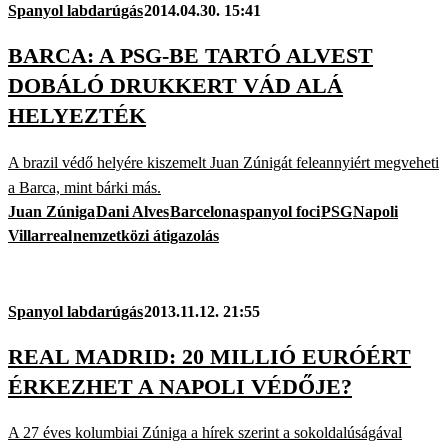
Spanyol labdarúgás
2014.04.30. 15:41
BARCA: A PSG-BE TARTÓ ALVEST
DOBÁLÓ DRUKKERT VÁD ALÁ
HELYEZTÉK
A brazil védő helyére kiszemelt Juan Zúnigát feleannyiért megveheti
a Barca, mint bárki más.
Juan Zúniga
Dani Alves
Barcelona
spanyol foci
PSG
Napoli
Villarreal
nemzetközi átigazolás
Spanyol labdarúgás
2013.11.12. 21:55
REAL MADRID: 20 MILLIÓ EURÓÉRT
ÉRKEZHET A NAPOLI VÉDŐJE?
A 27 éves kolumbiai Zúniga a hírek szerint a sokoldalúságával