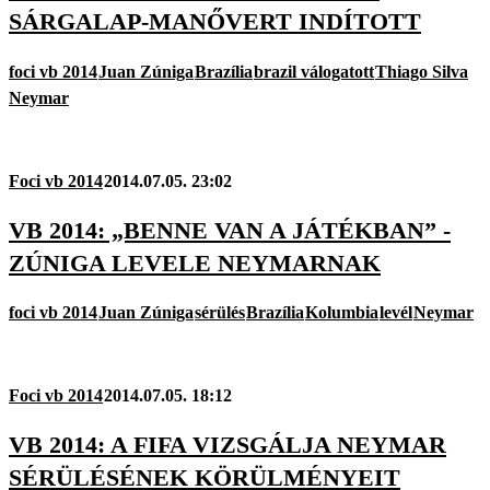
SÁRGALAP-MANŐVERT INDÍTOTT
foci vb 2014
Juan Zúniga
Brazília
brazil válogatott
Thiago Silva
Neymar
Foci vb 2014
2014.07.05. 23:02
VB 2014: „BENNE VAN A JÁTÉKBAN” -
ZÚNIGA LEVELE NEYMARNAK
foci vb 2014
Juan Zúniga
sérülés
Brazília
Kolumbia
levél
Neymar
Foci vb 2014
2014.07.05. 18:12
VB 2014: A FIFA VIZSGÁLJA NEYMAR
SÉRÜLÉSÉNEK KÖRÜLMÉNYEIT