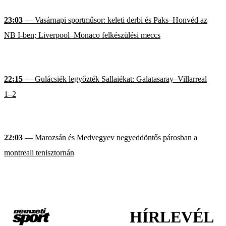
23:03
— Vasárnapi sportműsor: keleti derbi és Paks–Honvéd az
NB I-ben; Liverpool–Monaco felkészülési meccs
22:15
— Gulácsiék legyőzték Sallaiékat: Galatasaray–Villarreal
1–2
22:03
— Marozsán és Medvegyev negyeddöntős párosban a
montreali tenisztornán
HÍRLEVÉL