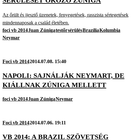
SÉRÜLÉSÉT OKOZÓ ZÚNIGA
Az őrült és ijesztő üzenetek, fenyegetések, rasszista sértegetések
mindennaposak a család életében.
foci vb 2014
Juan Zúniga
testőr
sérülés
Brazília
Kolumbia
Neymar
Foci vb 2014
2014.07.08. 15:40
NAPOLI: SAJNÁLJÁK NEYMART, DE
KIÁLLNAK ZÚNIGA MELLETT
foci vb 2014
Juan Zúniga
Neymar
Foci vb 2014
2014.07.06. 19:11
VB 2014: A BRAZIL SZÖVETSÉG