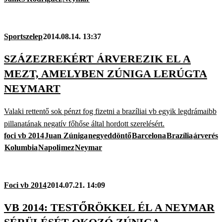
Sportszelep
2014.08.14. 13:37
SZÁZEZREKÉRT ÁRVEREZIK EL A
MEZT, AMELYBEN ZÚNIGA LERÚGTA
NEYMART
Valaki rettentő sok pénzt fog fizetni a brazíliai vb egyik legdrámaibb
pillanatának negatív főhőse által hordott szerelésért.
foci vb 2014
Juan Zúniga
negyeddöntő
Barcelona
Brazília
árverés
Kolumbia
Napoli
mez
Neymar
Foci vb 2014
2014.07.21. 14:09
VB 2014: TESTŐRÖKKEL ÉL A NEYMAR