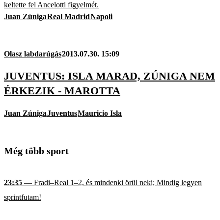
keltette fel Ancelotti figyelmét.
Juan Zúniga
Real Madrid
Napoli
Olasz labdarúgás
2013.07.30. 15:09
JUVENTUS: ISLA MARAD, ZÚNIGA NEM
ÉRKEZIK - MAROTTA
Juan Zúniga
Juventus
Mauricio Isla
Még több sport
23:35
— Fradi–Real 1–2, és mindenki örül neki; Mindig legyen
sprintfutam!