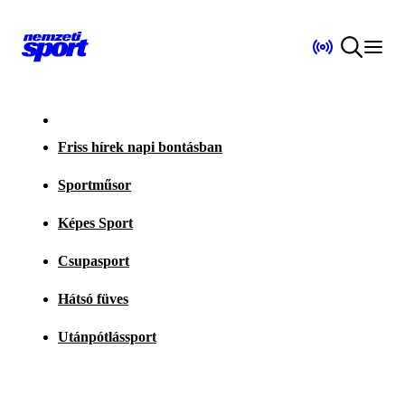
Friss hírek napi bontásban
Sportműsor
Képes Sport
Csupasport
Hátsó füves
Utánpótlássport