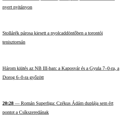
nyert nyitányon
Stollárék párosa kiesett a nyolcaddöntőben a torontói
tenisztornán
Három kiütés az NB III-ban: a Kaposvár és a Gyula 7–0-ra, a
Dorog 6–0-ra győzött
20:28
— Román Superliga: Czékus Ádám duplája sem ért
pontot a Csíkszeredának