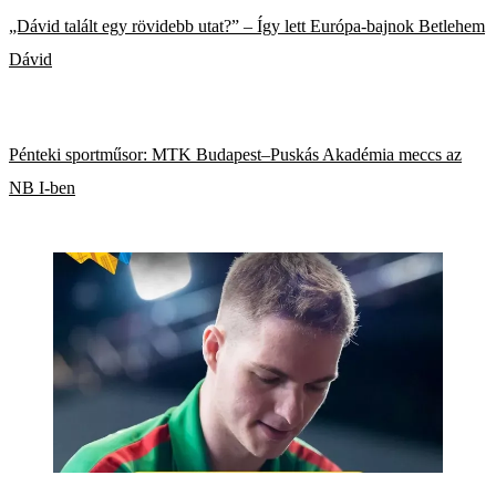
„Dávid talált egy rövidebb utat?” – Így lett Európa-bajnok Betlehem
Dávid
Pénteki sportműsor: MTK Budapest–Puskás Akadémia meccs az
NB I-ben