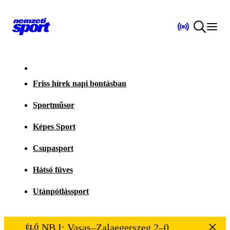
Friss hírek napi bontásban
Sportműsor
Képes Sport
Csupasport
Hátsó füves
Utánpótlássport
NB I: Vasas–Zalaegerszeg 2–0
ÉLŐ