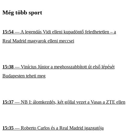
Még több sport
15:54
— A legendás Vidi elleni kupadöntő feledhetetlen – a
Real Madrid magyarok elleni meccsei
15:38
— Vinícius Júnior a meghosszabbított út első lépését
Budapesten teheti meg
15:37
— NB I: álomkezdés, két góllal vezet a Vasas a ZTE ellen
15:35
— Roberto Carlos és a Real Madrid igazgatója