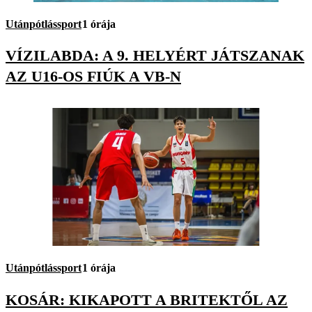
Utánpótlássport
1 órája
VÍZILABDA: A 9. HELYÉRT JÁTSZANAK
AZ U16-OS FIÚK A VB-N
Utánpótlássport
1 órája
KOSÁR: KIKAPOTT A BRITEKTŐL AZ