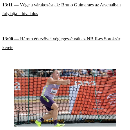
13:11
— Vége a várakozásnak: Bruno Guimaraes az Arsenalban
folytatja – hivatalos
13:00
— Három érkezővel véglegessé vált az NB II-es Soroksár
kerete