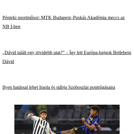
Pénteki sportműsor: MTK Budapest–Puskás Akadémia meccs az
NB I-ben
„Dávid talált egy rövidebb utat?” – Így lett Európa-bajnok Betlehem
Dávid
Ilyen hatással lehet Iraola és stábja Szoboszlai pontrúgásaira