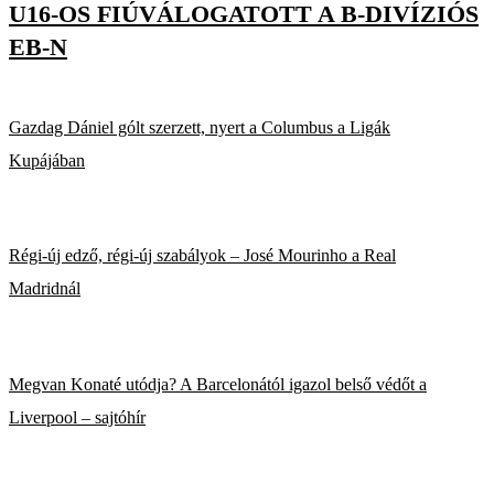
U16-OS FIÚVÁLOGATOTT A B-DIVÍZIÓS
EB-N
Gazdag Dániel gólt szerzett, nyert a Columbus a Ligák
Kupájában
Régi-új edző, régi-új szabályok – José Mourinho a Real
Madridnál
Megvan Konaté utódja? A Barcelonától igazol belső védőt a
Liverpool – sajtóhír