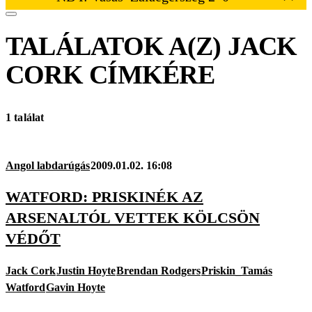
TALÁLATOK A(Z)
JACK
CORK
CÍMKÉRE
1 találat
Angol labdarúgás
2009.01.02. 16:08
WATFORD: PRISKINÉK AZ
ARSENALTÓL VETTEK KÖLCSÖN
VÉDŐT
Jack Cork
Justin Hoyte
Brendan Rodgers
Priskin_Tamás
Watford
Gavin Hoyte