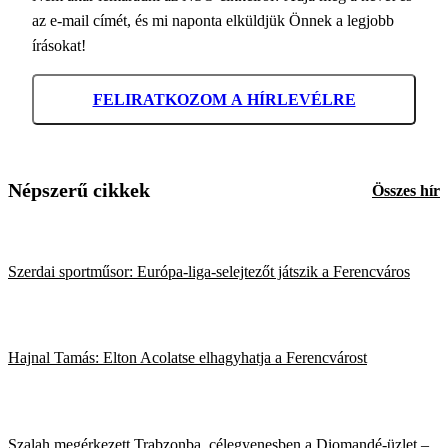
az e-mail címét, és mi naponta elküldjük Önnek a legjobb
írásokat!
FELIRATKOZOM A HÍRLEVÉLRE
Népszerű cikkek
Összes hír
Szerdai sportműsor: Európa-liga-selejtezőt játszik a Ferencváros
Hajnal Tamás: Elton Acolatse elhagyhatja a Ferencvárost
Szalah megérkezett Trabzonba, célegyenesben a Diomandé-üzlet –