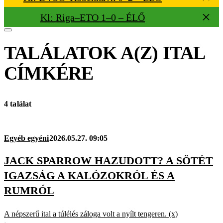
Kl: Riga–ETO 1–0 – ÉLŐ
TALÁLATOK A(Z)
ITAL
CÍMKÉRE
4 találat
Egyéb egyéni
2026.05.27. 09:05
JACK SPARROW HAZUDOTT? A SÖTÉT
IGAZSÁG A KALÓZOKRÓL ÉS A
RUMRÓL
A népszerű ital a túlélés záloga volt a nyílt tengeren. (x)