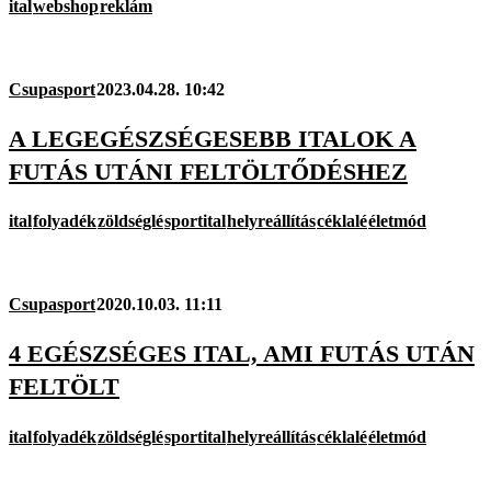
ital
webshop
reklám
Csupasport
2023.04.28. 10:42
A LEGEGÉSZSÉGESEBB ITALOK A
FUTÁS UTÁNI FELTÖLTŐDÉSHEZ
ital
folyadék
zöldséglé
sportital
helyreállítás
céklalé
életmód
Csupasport
2020.10.03. 11:11
4 EGÉSZSÉGES ITAL, AMI FUTÁS UTÁN
FELTÖLT
ital
folyadék
zöldséglé
sportital
helyreállítás
céklalé
életmód