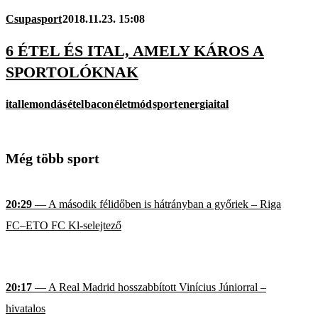
Csupasport
2018.11.23. 15:08
6 ÉTEL ÉS ITAL, AMELY KÁROS A
SPORTOLÓKNAK
ital
lemondás
étel
bacon
életmód
sport
energiaital
Még több sport
20:29
— A második félidőben is hátrányban a győriek – Riga
FC–ETO FC Kl-selejtező
20:17
— A Real Madrid hosszabbított Vinícius Júniorral –
hivatalos