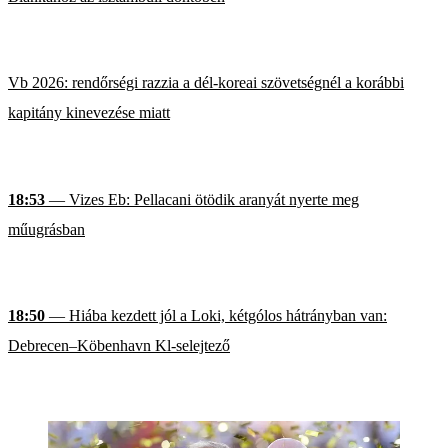
Vb 2026: rendőrségi razzia a dél-koreai szövetségnél a korábbi
kapitány kinevezése miatt
18:53
— Vizes Eb: Pellacani ötödik aranyát nyerte meg
műugrásban
18:50
— Hiába kezdett jól a Loki, kétgólos hátrányban van:
Debrecen–Köbenhavn Kl-selejtező