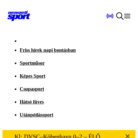
Friss hírek napi bontásban
Sportműsor
Képes Sport
Csupasport
Hátsó füves
Utánpótlássport
Kl: DVSC–Köbenhavn 0–2 – ÉLŐ