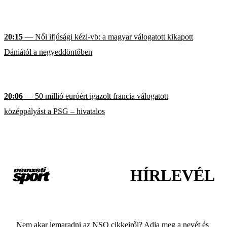
20:15
— Női ifjúsági kézi-vb: a magyar válogatott kikapott
Dániától a negyeddöntőben
20:06
— 50 millió euróért igazolt francia válogatott
középpályást a PSG – hivatalos
HÍRLEVÉL
Nem akar lemaradni az NSO cikkeiről? Adja meg a nevét és