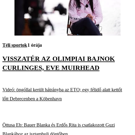
Téli sportok
1 órája
VISSZATÉR AZ OLIMPIAI BAJNOK
CURLINGES, EVE MUIRHEAD
Videó: öngóllal került hátrányba az ETO; egy félidő alatt kettőt
lőtt Debrecenben a Köbenhavn
Öttusa Eb: Bauer Blanka és Erdős Rita is csatlakozott Guzi
Blankához az isztambuli döntőben