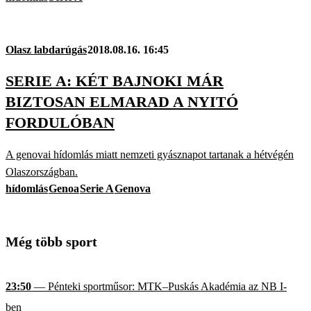
Olasz labdarúgás
2018.08.16. 16:45
SERIE A: KÉT BAJNOKI MÁR
BIZTOSAN ELMARAD A NYITÓ
FORDULÓBAN
A genovai hídomlás miatt nemzeti gyásznapot tartanak a hétvégén
Olaszországban.
hídomlás
Genoa
Serie A
Genova
Még több sport
23:50
— Pénteki sportműsor: MTK–Puskás Akadémia az NB I-
ben