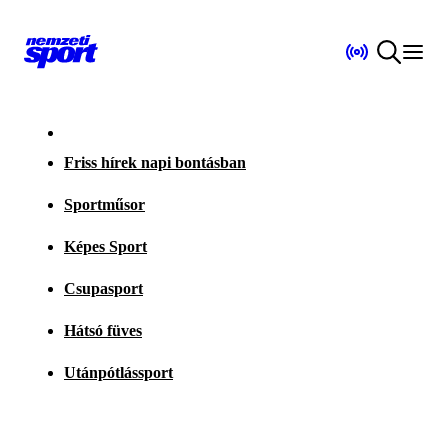
Friss hírek napi bontásban
Sportműsor
Képes Sport
Csupasport
Hátsó füves
Utánpótlássport