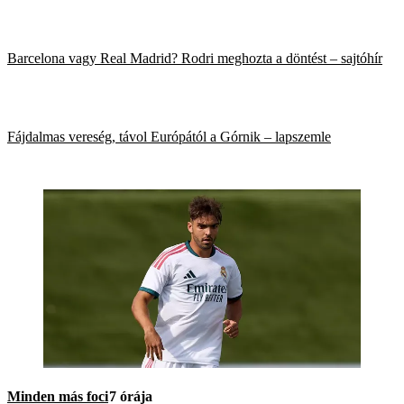
Barcelona vagy Real Madrid? Rodri meghozta a döntést – sajtóhír
Fájdalmas vereség, távol Európától a Górnik – lapszemle
Minden más foci
7 órája