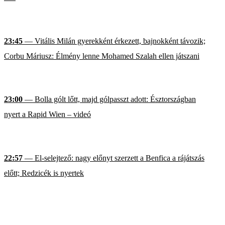
23:45
— Vitális Milán gyerekként érkezett, bajnokként távozik;
Corbu Máriusz: Élmény lenne Mohamed Szalah ellen játszani
23:00
— Bolla gólt lőtt, majd gólpasszt adott: Észtországban
nyert a Rapid Wien – videó
22:57
— El-selejtező: nagy előnyt szerzett a Benfica a rájátszás
előtt; Redzicék is nyertek