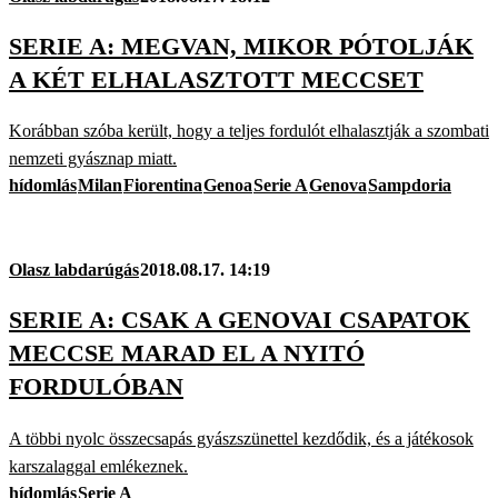
SERIE A: MEGVAN, MIKOR PÓTOLJÁK
A KÉT ELHALASZTOTT MECCSET
Korábban szóba került, hogy a teljes fordulót elhalasztják a szombati
nemzeti gyásznap miatt.
hídomlás
Milan
Fiorentina
Genoa
Serie A
Genova
Sampdoria
Olasz labdarúgás
2018.08.17. 14:19
SERIE A: CSAK A GENOVAI CSAPATOK
MECCSE MARAD EL A NYITÓ
FORDULÓBAN
A többi nyolc összecsapás gyászszünettel kezdődik, és a játékosok
karszalaggal emlékeznek.
hídomlás
Serie A