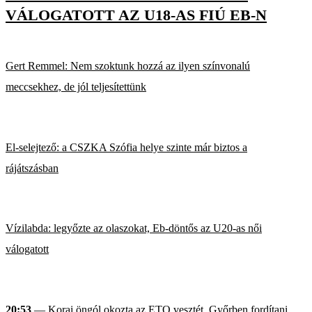
VÁLOGATOTT AZ U18-AS FIÚ EB-N
Gert Remmel: Nem szoktunk hozzá az ilyen színvonalú
meccsekhez, de jól teljesítettünk
El-selejtező: a CSZKA Szófia helye szinte már biztos a
rájátszásban
Vízilabda: legyőzte az olaszokat, Eb-döntős az U20-as női
válogatott
20:53
— Korai öngól okozta az ETO vesztét, Győrben fordítani