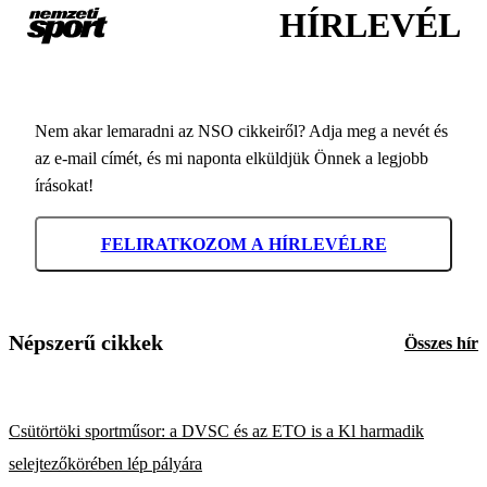
HÍRLEVÉL
Nem akar lemaradni az NSO cikkeiről? Adja meg a nevét és
az e-mail címét, és mi naponta elküldjük Önnek a legjobb
írásokat!
FELIRATKOZOM A HÍRLEVÉLRE
Népszerű cikkek
Összes hír
Csütörtöki sportműsor: a DVSC és az ETO is a Kl harmadik
selejtezőkörében lép pályára