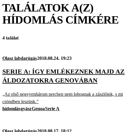
TALÁLATOK A(Z)
HÍDOMLÁS
CÍMKÉRE
4 találat
Olasz labdarúgás
2018.08.24. 19:23
SERIE A: ÍGY EMLÉKEZNEK MAJD AZ
ÁLDOZATOKRA GENOVÁBAN
„Az első negyvenhárom percben nem lobognak a zászlóink, s mi
csöndben leszünk.”
hídomlás
gyász
Genoa
Serie A
Olasz labdarúgás
2018.08.17. 18:12