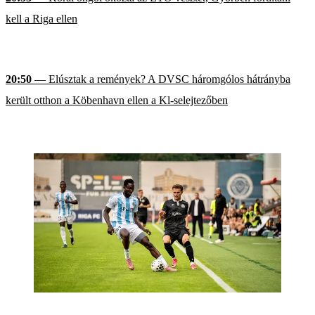
kell a Riga ellen
20:50
— Elúsztak a remények? A DVSC háromgólos hátrányba
került otthon a Köbenhavn ellen a Kl-selejtezőben