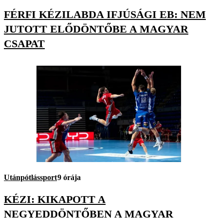
FÉRFI KÉZILABDA IFJÚSÁGI EB: NEM
JUTOTT ELŐDÖNTŐBE A MAGYAR
CSAPAT
Utánpótlássport
9 órája
KÉZI: KIKAPOTT A
NEGYEDDÖNTŐBEN A MAGYAR