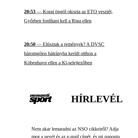
20:53
— Korai öngól okozta az ETO vesztét,
Győrben fordítani kell a Riga ellen
20:50
— Elúsztak a remények? A DVSC
háromgólos hátrányba került otthon a
Köbenhavn ellen a Kl-selejtezőben
HÍRLEVÉL
Nem akar lemaradni az NSO cikkeiről? Adja
meg a nevét és az e-mail címét, és mi naponta