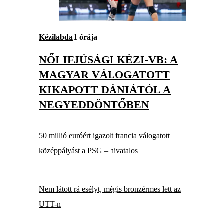
Kézilabda
1 órája
NŐI IFJÚSÁGI KÉZI-VB: A
MAGYAR VÁLOGATOTT
KIKAPOTT DÁNIÁTÓL A
NEGYEDDÖNTŐBEN
50 millió euróért igazolt francia válogatott
középpályást a PSG – hivatalos
Nem látott rá esélyt, mégis bronzérmes lett az
UTT-n