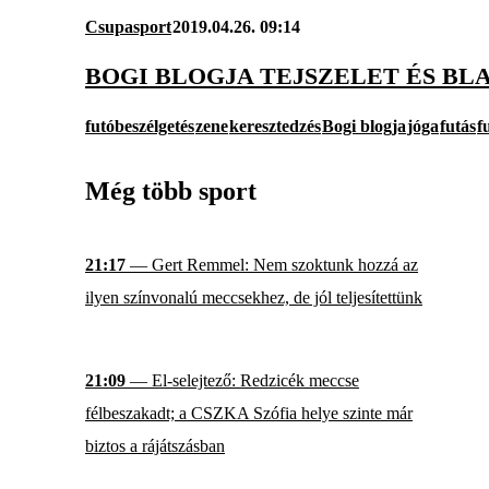
Csupasport
2019.04.26. 09:14
BOGI BLOGJA TEJSZELET ÉS BL
futóbeszélgetés
zene
keresztedzés
Bogi blogja
jóga
futás
f
Még több sport
21:17
— Gert Remmel: Nem szoktunk hozzá az
ilyen színvonalú meccsekhez, de jól teljesítettünk
21:09
— El-selejtező: Redzicék meccse
félbeszakadt; a CSZKA Szófia helye szinte már
biztos a rájátszásban