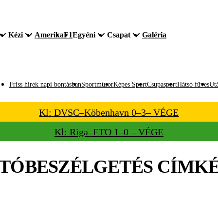
Kézi
Amerika
F1
Egyéni
Csapat
Galéria
Friss hírek napi bontásban
Sportműsor
Képes Sport
Csupasport
Hátsó füves
Utá
Kl: DVSC–Köbenhavn 0–3– VÉGE
Kl: Riga–ETO 1–0 – VÉGE
TÓBESZÉLGETÉS
CÍMK