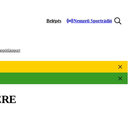
Belépés
Nemzeti Sportrádió
npótlássport
ÉRE