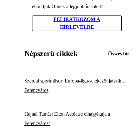
elküldjük Önnek a legjobb írásokat!
FELIRATKOZOM A
HÍRLEVÉLRE
Népszerű cikkek
Összes hír
Szerdai sportműsor: Európa-liga-selejtezőt játszik a
Ferencváros
Hajnal Tamás: Elton Acolatse elhagyhatja a
Ferencvárost