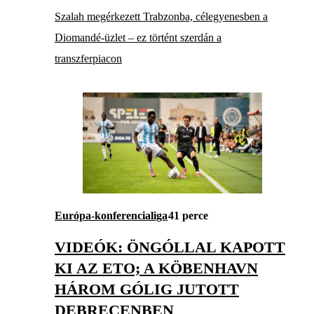
Szalah megérkezett Trabzonba, célegyenesben a
Diomandé-üzlet – ez történt szerdán a
transzferpiacon
Európa-konferencialiga
41 perce
VIDEÓK: ÖNGÓLLAL KAPOTT
KI AZ ETO; A KÖBENHAVN
HÁROM GÓLIG JUTOTT
DEBRECENBEN