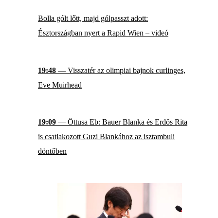
Bolla gólt lőtt, majd gólpasszt adott:
Észtországban nyert a Rapid Wien – videó
19:48
— Visszatér az olimpiai bajnok curlinges,
Eve Muirhead
19:09
— Öttusa Eb: Bauer Blanka és Erdős Rita
is csatlakozott Guzi Blankához az isztambuli
döntőben