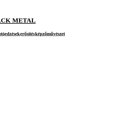
ACK METAL
utóedzések
erősítés
képzőművészet