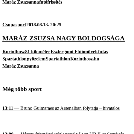
Maráz Zsuzsanna
futófrissítés
Csupasport
2018.08.13. 20:25
MARÁZ ZSUZSA NAGY BOLDOGSÁGA
Korinthosz
81 kilométer
Esztergomi Fútóművek
futás
Spartathlon
győzelem
Spartathlon
Korinthosz.hu
Maráz Zsuzsanna
Még több sport
13:11
— Bruno Guimaraes az Arsenalban folytatja – hivatalos