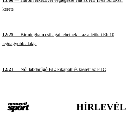
13:00
— Három érkezővel véglegessé vált az NB II-es Soroksár
kerete
12:25
— Birmingham csillagai lehetnek – az atlétikai Eb 10
legnagyobb alakja
12:21
— Női labdarúgó BL: kikapott és kiesett az FTC
HÍRLEVÉL