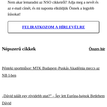
Nem akar lemaradni az NSO cikkeiről? Adja meg a nevét és
az e-mail címét, és mi naponta elküldjük Önnek a legjobb
írásokat!
FELIRATKOZOM A HÍRLEVÉLRE
Népszerű cikkek
Összes hír
Pénteki sportműsor: MTK Budapest–Puskás Akadémia meccs az
NB I-ben
„Dávid talált egy rövidebb utat?” – Így lett Európa-bajnok Betlehem
Dávid