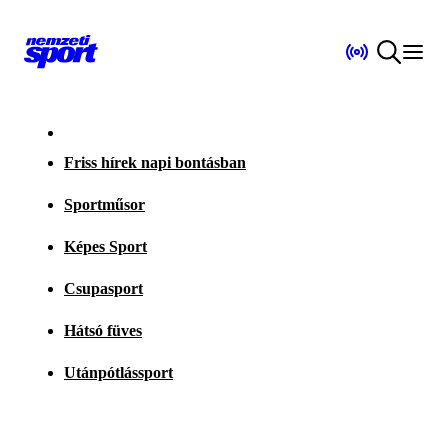
Friss hírek napi bontásban
Sportműsor
Képes Sport
Csupasport
Hátsó füves
Utánpótlássport