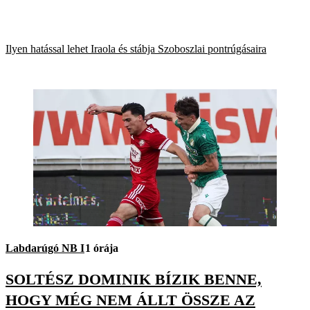
Ilyen hatással lehet Iraola és stábja Szoboszlai pontrúgásaira
Labdarúgó NB I
1 órája
SOLTÉSZ DOMINIK BÍZIK BENNE,
HOGY MÉG NEM ÁLLT ÖSSZE AZ