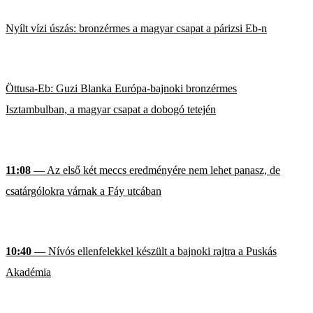
Nyílt vízi úszás: bronzérmes a magyar csapat a párizsi Eb-n
Öttusa-Eb: Guzi Blanka Európa-bajnoki bronzérmes
Isztambulban, a magyar csapat a dobogó tetején
11:08
— Az első két meccs eredményére nem lehet panasz, de
csatárgólokra várnak a Fáy utcában
10:40
— Nívós ellenfelekkel készült a bajnoki rajtra a Puskás
Akadémia