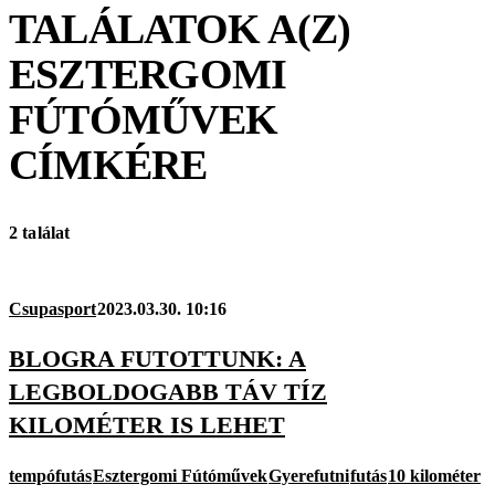
TALÁLATOK A(Z)
ESZTERGOMI
FÚTÓMŰVEK
CÍMKÉRE
2 találat
Csupasport
2023.03.30. 10:16
BLOGRA FUTOTTUNK: A
LEGBOLDOGABB TÁV TÍZ
KILOMÉTER IS LEHET
tempófutás
Esztergomi Fútóművek
Gyerefutni
futás
10 kilométer