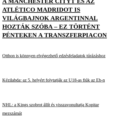
A MANCHESTER CITYT ÉS AZ
ATLÉTICO MADRIDOT IS
VILÁGBAJNOK ARGENTINNAL
HOZTÁK SZÓBA – EZ TÖRTÉNT
PÉNTEKEN A TRANSZFERPIACON
Otthon is könnyen elvégezhető edzésfeladatok túrázáshoz
Kézilabda: az 5. helyért folytatják az U18-as fiúk az Eb-n
NHL: a Kings szobrot állít és visszavonultatja Kopitar
mezszámát