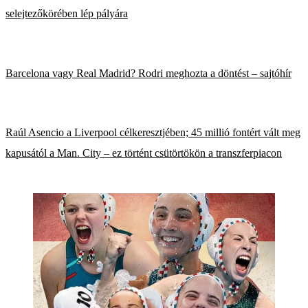
selejtezőkörében lép pályára
Barcelona vagy Real Madrid? Rodri meghozta a döntést – sajtóhír
Raúl Asencio a Liverpool célkeresztjében; 45 millió fontért vált meg
kapusától a Man. City – ez történt csütörtökön a transzferpiacon