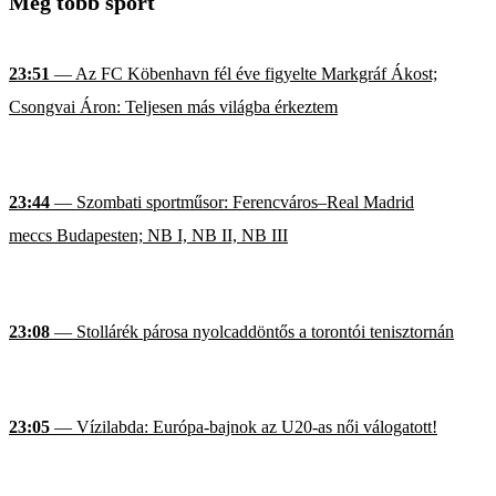
Még több sport
23:51
— Az FC Köbenhavn fél éve figyelte Markgráf Ákost;
Csongvai Áron: Teljesen más világba érkeztem
23:44
— Szombati sportműsor: Ferencváros–Real Madrid
meccs Budapesten; NB I, NB II, NB III
23:08
— Stollárék párosa nyolcaddöntős a torontói tenisztornán
23:05
— Vízilabda: Európa-bajnok az U20-as női válogatott!