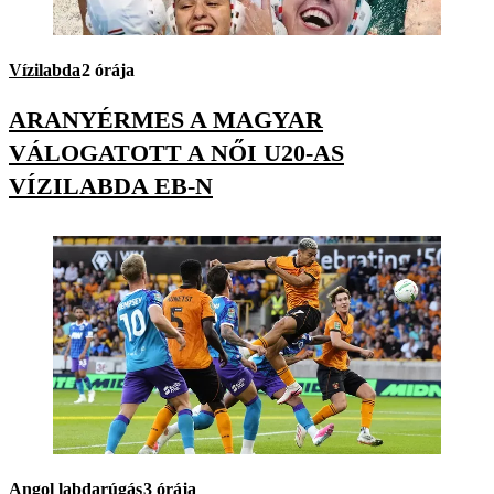
Vízilabda
2 órája
ARANYÉRMES A MAGYAR
VÁLOGATOTT A NŐI U20-AS
VÍZILABDA EB-N
Angol labdarúgás
3 órája