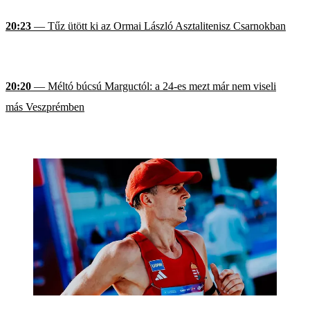
20:23
— Tűz ütött ki az Ormai László Asztalitenisz Csarnokban
20:20
— Méltó búcsú Marguctól: a 24-es mezt már nem viseli
más Veszprémben