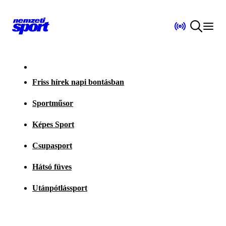
Friss hírek napi bontásban
Sportműsor
Képes Sport
Csupasport
Hátsó füves
Utánpótlássport