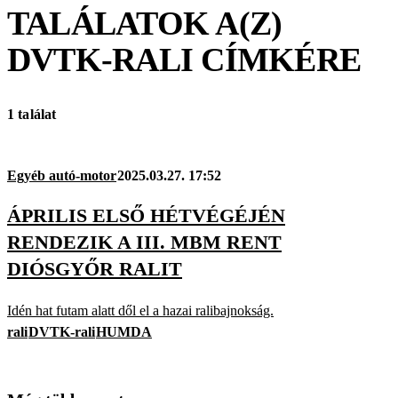
TALÁLATOK A(Z)
DVTK-RALI
CÍMKÉRE
1 találat
Egyéb autó-motor
2025.03.27. 17:52
ÁPRILIS ELSŐ HÉTVÉGÉJÉN
RENDEZIK A III. MBM RENT
DIÓSGYŐR RALIT
Idén hat futam alatt dől el a hazai ralibajnokság.
rali
DVTK-rali
HUMDA