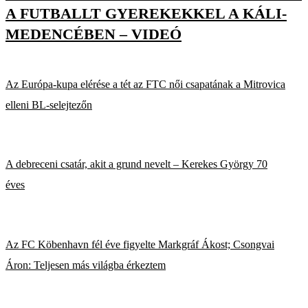
A FUTBALLT GYEREKEKKEL A KÁLI-
MEDENCÉBEN – VIDEÓ
Az Európa-kupa elérése a tét az FTC női csapatának a Mitrovica
elleni BL-selejtezőn
A debreceni csatár, akit a grund nevelt – Kerekes György 70
éves
Az FC Köbenhavn fél éve figyelte Markgráf Ákost; Csongvai
Áron: Teljesen más világba érkeztem