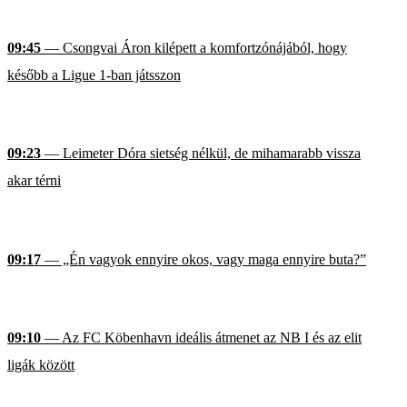
09:45
— Csongvai Áron kilépett a komfortzónájából, hogy
később a Ligue 1-ban játsszon
09:23
— Leimeter Dóra sietség nélkül, de mihamarabb vissza
akar térni
09:17
— „Én vagyok ennyire okos, vagy maga ennyire buta?”
09:10
— Az FC Köbenhavn ideális átmenet az NB I és az elit
ligák között