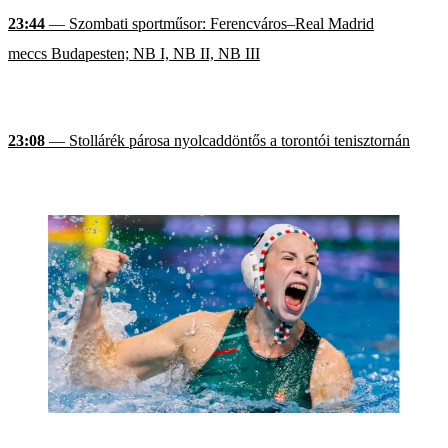
23:44
— Szombati sportműsor: Ferencváros–Real Madrid
meccs Budapesten; NB I, NB II, NB III
23:08
— Stollárék párosa nyolcaddöntős a torontói tenisztornán