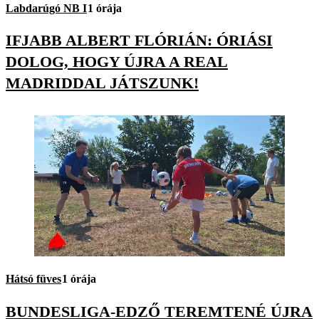
Labdarúgó NB I
1 órája
IFJABB ALBERT FLÓRIÁN: ÓRIÁSI
DOLOG, HOGY ÚJRA A REAL
MADRIDDAL JÁTSZUNK!
Hátsó füves
1 órája
BUNDESLIGA-EDZŐ TEREMTENÉ ÚJRA