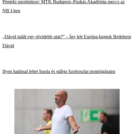
Pénteki sportműsor: MTK Budapest–Puskás Akadémia meccs az
NB I-ben
„Dávid talált egy rövidebb utat?” – Így lett Európa-bajnok Betlehem
Dávid
Ilyen hatással lehet Iraola és stábja Szoboszlai pontrúgásaira