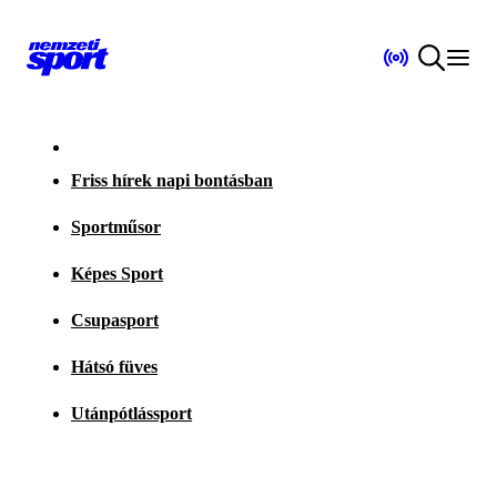
Friss hírek napi bontásban
Sportműsor
Képes Sport
Csupasport
Hátsó füves
Utánpótlássport