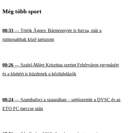
Még több sport
08:33
— Török Ágnes: Bármennyire is furcsa, már a
rutinosabbak közé tartozom
08:26
— Szabó-Májer Krisztina szerint Fehérváron egymásért
és a klubért is küzdenek a kézilabdázók
08:24
— Szambafoci a szaunában – sajtószemle a DVSC és az
ETO FC meccse után