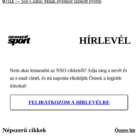
07:51
— Sós Csaba: Milák ilyenkor szokott nyerni
HÍRLEVÉL
Nem akar lemaradni az NSO cikkeiről? Adja meg a nevét és
az e-mail címét, és mi naponta elküldjük Önnek a legjobb
írásokat!
FELIRATKOZOM A HÍRLEVÉLRE
Népszerű cikkek
Összes hír