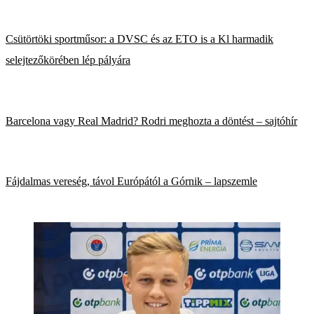
Csütörtöki sportműsor: a DVSC és az ETO is a Kl harmadik
selejtezőkörében lép pályára
Barcelona vagy Real Madrid? Rodri meghozta a döntést – sajtóhír
Fájdalmas vereség, távol Európától a Górnik – lapszemle