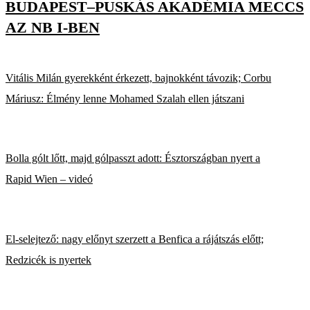
BUDAPEST–PUSKÁS AKADÉMIA MECCS
AZ NB I-BEN
Vitális Milán gyerekként érkezett, bajnokként távozik; Corbu
Máriusz: Élmény lenne Mohamed Szalah ellen játszani
Bolla gólt lőtt, majd gólpasszt adott: Észtországban nyert a
Rapid Wien – videó
El-selejtező: nagy előnyt szerzett a Benfica a rájátszás előtt;
Redzicék is nyertek