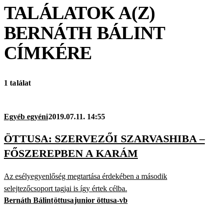
TALÁLATOK A(Z)
BERNÁTH BÁLINT
CÍMKÉRE
1 találat
Egyéb egyéni
2019.07.11. 14:55
ÖTTUSA: SZERVEZŐI SZARVASHIBA –
FŐSZEREPBEN A KARÁM
Az esélyegyenlőség megtartása érdekében a második
selejtezőcsoport tagjai is így értek célba.
Bernáth Bálint
öttusa
junior öttusa-vb