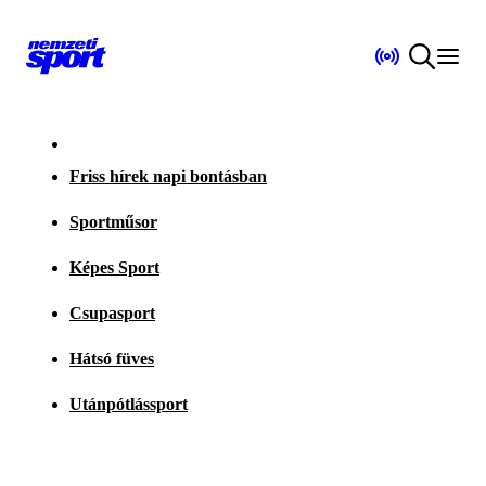
Friss hírek napi bontásban
Sportműsor
Képes Sport
Csupasport
Hátsó füves
Utánpótlássport