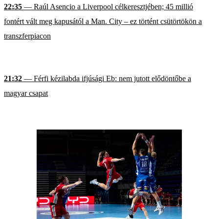
22:35
— Raúl Asencio a Liverpool célkeresztjében; 45 millió
fontért vált meg kapusától a Man. City – ez történt csütörtökön a
transzferpiacon
21:32
— Férfi kézilabda ifjúsági Eb: nem jutott elődöntőbe a
magyar csapat