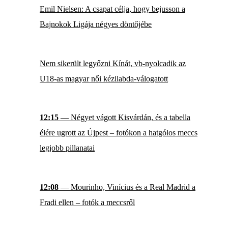
Emil Nielsen: A csapat célja, hogy bejusson a
Bajnokok Ligája négyes döntőjébe
Nem sikerült legyőzni Kínát, vb-nyolcadik az
U18-as magyar női kézilabda-válogatott
12:15
— Négyet vágott Kisvárdán, és a tabella
élére ugrott az Újpest – fotókon a hatgólos meccs
legjobb pillanatai
12:08
— Mourinho, Vinícius és a Real Madrid a
Fradi ellen – fotók a meccsről