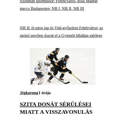
Szombati sportműsor: Ferencváros–Real Madrid
meccs Budapesten; NB I, NB II, NB III
NB II: öt piros lap és Vidi-győzelem Fehérváron; az
utolsó percben úszott el a Gyirmót hibátlan mérlege
Jégkorong
1 órája
SZITA DONÁT SÉRÜLÉSEI
MIATT A VISSZAVONULÁS