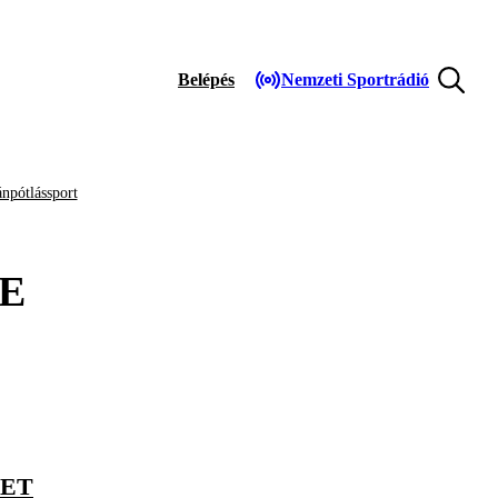
Belépés
Nemzeti Sportrádió
npótlássport
E
HET