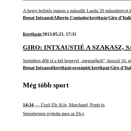
A hegyi befutós etapon a második Landa 20 másodpercet k
Benat Intxausti
Alberto Contador
kerékpár
Giro d’Itali
Kerékpár
2013.05.21. 17:11
GIRO: INTXAUSTIÉ A SZAKASZ,
Sprintben dőlt el a két heggyel „megspékelt”, hosszú 16. et
Benat Intxausti
kerékpár
országúti kerékpár
Giro d’Ita
Még több sport
14:34
— Úszó Eb: Kós, Marchand, Ponti és
Steenbergen nyitotta meg az Eb-t