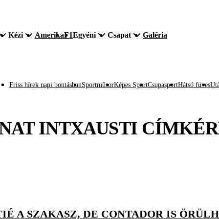
Kézi
Amerika
F1
Egyéni
Csapat
Galéria
Friss hírek napi bontásban
Sportműsor
Képes Sport
Csupasport
Hátsó füves
Utá
NAT INTXAUSTI
CÍMKÉR
TIÉ A SZAKASZ, DE CONTADOR IS ÖRÜL