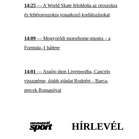
14:25
— A World Skate feloldotta az oroszokra
és fehéroroszokra vonatkozó korlátozásokat
14:09
— Mogyoródi motorhome-mustra – a
Formula–1 háttere
14:01
— Araújo úton Liverpoolba, Cancelo
visszatérne, újabb ajánlat Rodriért – Barca-
percek Romanóval
HÍRLEVÉL