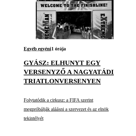
Egyéb egyéni
1 órája
GYÁSZ: ELHUNYT EGY
VERSENYZŐ A NAGYATÁDI
TRIATLONVERSENYEN
Folytatódik a cirkusz: a FIFA szerint
megpróbálják aláásni a szervezet és az elnök
tekintélyét