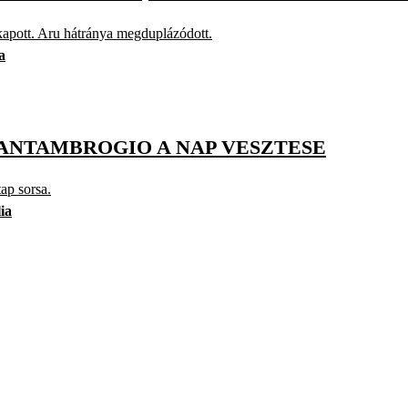
apott. Aru hátránya megduplázódott.
a
 SANTAMBROGIO A NAP VESZTESE
ap sorsa.
lia