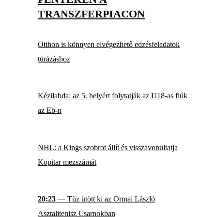
TRANSZFERPIACON
Otthon is könnyen elvégezhető edzésfeladatok
túrázáshoz
Kézilabda: az 5. helyért folytatják az U18-as fiúk
az Eb-n
NHL: a Kings szobrot állít és visszavonultatja
Kopitar mezszámát
20:23
— Tűz ütött ki az Ormai László
Asztalitenisz Csarnokban