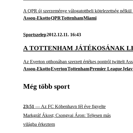
A QPR új szerzeménye válogatottbeli kötelezettség nélkül i
Assou-Ekotto
QPR
Tottenham
Miami
Sportszelep
2012.12.11. 16:43
A TOTTENHAM JÁTÉKOSÁNAK LE 
Az Everton otthonában szerzett értékes pontról twittelt As
Assou-Ekotto
Everton
Tottenham
Premier League
Jelav
Még több sport
23:51
— Az FC Köbenhavn fél éve figyelte
Markgráf Ákost; Csongvai Áron: Teljesen más
világba érkeztem