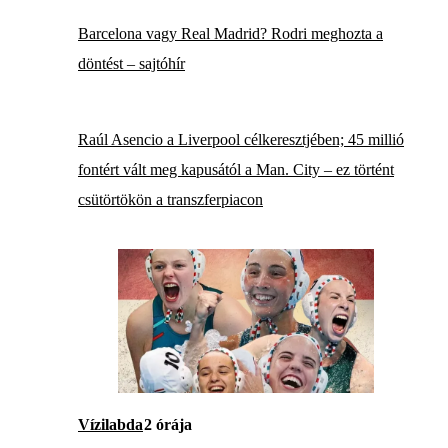
Barcelona vagy Real Madrid? Rodri meghozta a
döntést – sajtóhír
Raúl Asencio a Liverpool célkeresztjében; 45 millió
fontért vált meg kapusától a Man. City – ez történt
csütörtökön a transzferpiacon
Vízilabda
2 órája