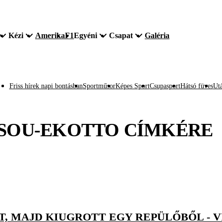
Kézi
Amerika
F1
Egyéni
Csapat
Galéria
Friss hírek napi bontásban
Sportműsor
Képes Sport
Csupasport
Hátsó füves
Utá
SOU-EKOTTO
CÍMKÉRE
, MAJD KIUGROTT EGY REPÜLŐBŐL - 