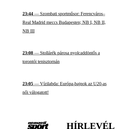
23:44
— Szombati sportműsor: Ferencváros–
Real Madrid meccs Budapesten; NB I, NB II,
NB III
23:08
— Stollárék párosa nyolcaddöntős a
torontói tenisztornán
23:05
— Vízilabda: Európa-bajnok az U20-as
női válogatott!
HÍRLEVÉL