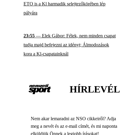
ETO is a Kl harmadik selejtezőkörében lép
pályára
23:55
— Elek Gábor: Félek, nem minden csapat
tudja majd befejezni az idényt; Álmodozások
kora a Kl-csapatainknál
HÍRLEVÉL
Nem akar lemaradni az NSO cikkeiről? Adja
meg a nevét és az e-mail címét, és mi naponta
elküldjük Önnek a legjobb írásokat!