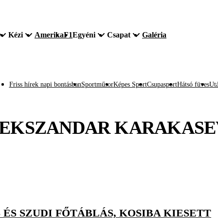
Kézi
Amerika
F1
Egyéni
Csapat
Galéria
Friss hírek napi bontásban
Sportműsor
Képes Sport
Csupasport
Hátsó füves
Utá
EKSZANDAR KARAKASE
 ÉS SZUDI FŐTÁBLÁS, KOSIBA KIESETT