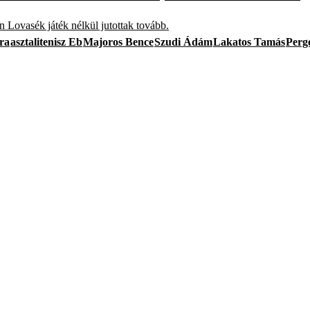
n Lovasék játék nélkül jutottak tovább.
ra
asztalitenisz Eb
Majoros Bence
Szudi Ádám
Lakatos Tamás
Perg