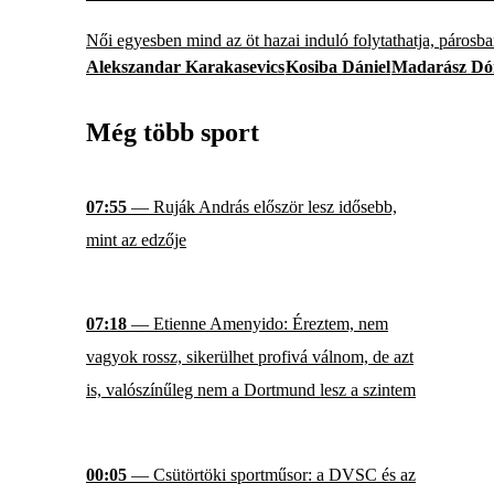
Női egyesben mind az öt hazai induló folytathatja, párosba
Alekszandar Karakasevics
Kosiba Dániel
Madarász Dó
Még több sport
07:55
— Ruják András először lesz idősebb,
mint az edzője
07:18
— Etienne Amenyido: Éreztem, nem
vagyok rossz, sikerülhet profivá válnom, de azt
is, valószínűleg nem a Dortmund lesz a szintem
00:05
— Csütörtöki sportműsor: a DVSC és az