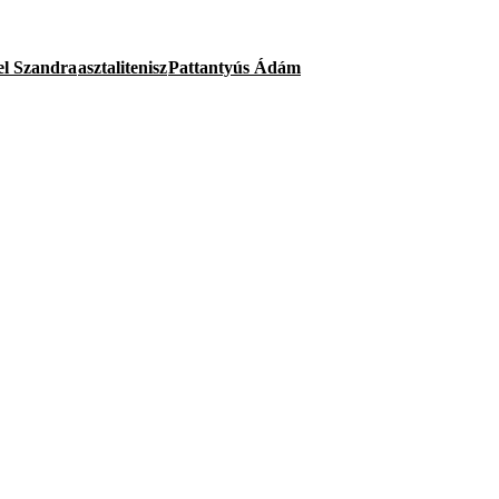
el Szandra
asztalitenisz
Pattantyús Ádám