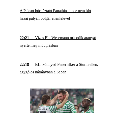
A Paksot búcsúztató Panathinaikosz nem bírt
hazai pályán bolgár ellenfelével
22:21
— Vizes Eb: Wesemann második aranyát
nyerte meg műugrásban
22:18
— BL: könnyed Fener-siker a Sturm ellen,
egygólos hátrányban a Sabah