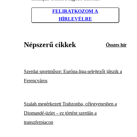
FELIRATKOZOM A
HÍRLEVÉLRE
Népszerű cikkek
Összes hír
Szerdai sportműsor: Európa-liga-selejtezőt játszik a
Ferencváros
Szalah megérkezett Trabzonba, célegyenesben a
Diomandé-üzlet – ez történt szerdán a
transzferpiacon