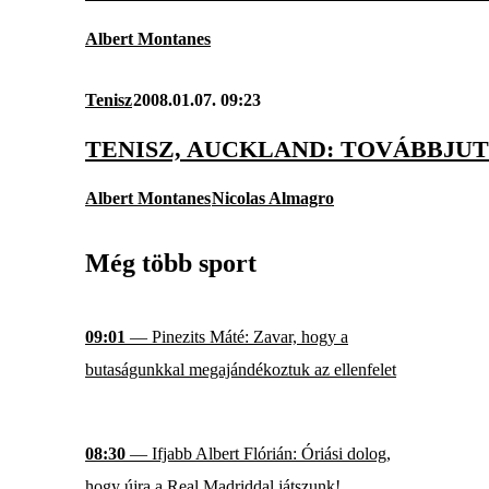
Albert Montanes
Tenisz
2008.01.07. 09:23
TENISZ, AUCKLAND: TOVÁBBJU
Albert Montanes
Nicolas Almagro
Még több sport
09:01
— Pinezits Máté: Zavar, hogy a
butaságunkkal megajándékoztuk az ellenfelet
08:30
— Ifjabb Albert Flórián: Óriási dolog,
hogy újra a Real Madriddal játszunk!