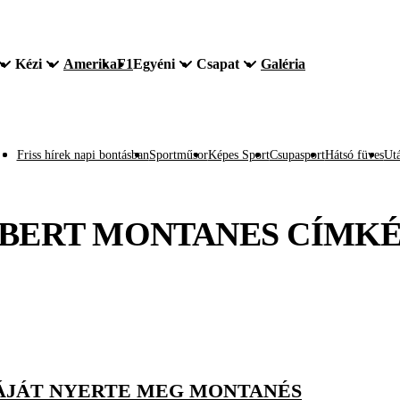
Kézi
Amerika
F1
Egyéni
Csapat
Galéria
Friss hírek napi bontásban
Sportműsor
Képes Sport
Csupasport
Hátsó füves
Utá
BERT MONTANES
CÍMKÉ
NÁJÁT NYERTE MEG MONTANÉS