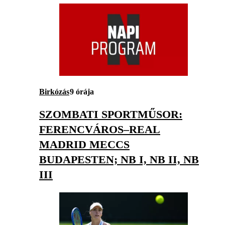
Birkózás
9 órája
SZOMBATI SPORTMŰSOR:
FERENCVÁROS–REAL
MADRID MECCS
BUDAPESTEN; NB I, NB II, NB
III