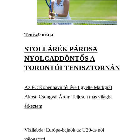
Tenisz
9 órája
STOLLÁRÉK PÁROSA
NYOLCADDÖNTŐS A
TORONTÓI TENISZTORNÁN
Az FC Köbenhavn fél éve figyelte Markgráf
Ákost; Csongvai Áron: Teljesen más világba
érkeztem
Vízilabda: Európa-bajnok az U20-as női
válogatott!