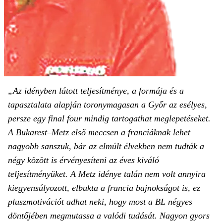
„Az idényben látott teljesítménye, a formája és a
tapasztalata alapján toronymagasan a Győr az esélyes,
persze egy final four mindig tartogathat meglepetéseket.
A Bukarest–Metz első meccsen a franciáknak lehet
nagyobb sanszuk, bár az elmúlt élvekben nem tudták a
négy között is érvényesíteni az éves kiváló
teljesítményüket. A Metz idénye talán nem volt annyira
kiegyensúlyozott, elbukta a francia bajnokságot is, ez
pluszmotivációt adhat neki, hogy most a BL négyes
döntőjében megmutassa a valódi tudását. Nagyon gyors