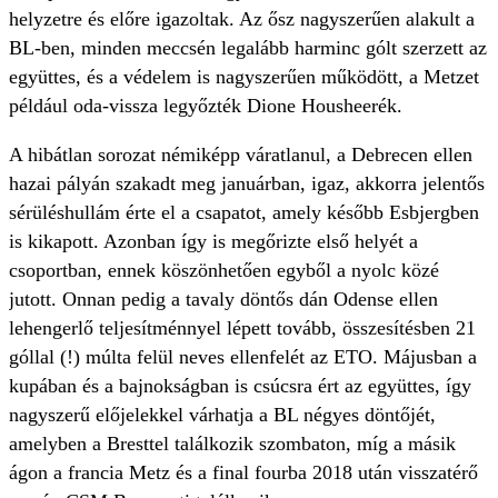
helyzetre és előre igazoltak. Az ősz nagyszerűen alakult a
BL-ben, minden meccsén legalább harminc gólt szerzett az
együttes, és a védelem is nagyszerűen működött, a Metzet
például oda-vissza legyőzték Dione Housheerék.
A hibátlan sorozat némiképp váratlanul, a Debrecen ellen
hazai pályán szakadt meg januárban, igaz, akkorra jelentős
sérüléshullám érte el a csapatot, amely később Esbjergben
is kikapott. Azonban így is megőrizte első helyét a
csoportban, ennek köszönhetően egyből a nyolc közé
jutott. Onnan pedig a tavaly döntős dán Odense ellen
lehengerlő teljesítménnyel lépett tovább, összesítésben 21
góllal (!) múlta felül neves ellenfelét az ETO. Májusban a
kupában és a bajnokságban is csúcsra ért az együttes, így
nagyszerű előjelekkel várhatja a BL négyes döntőjét,
amelyben a Bresttel találkozik szombaton, míg a másik
ágon a francia Metz és a final fourba 2018 után visszatérő