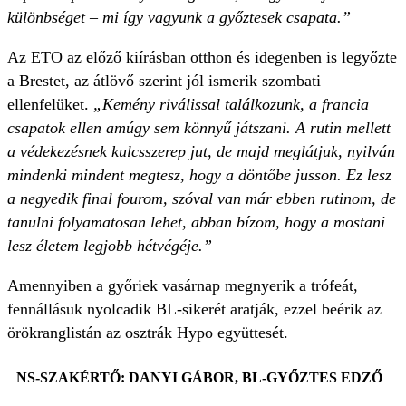
különbséget – mi így vagyunk a győztesek csapata.”
Az ETO az előző kiírásban otthon és idegenben is legyőzte
a Brestet, az átlövő szerint jól ismerik szombati
ellenfelüket.
„Kemény riválissal találkozunk, a francia
csapatok ellen amúgy sem könnyű játszani. A rutin mellett
a védekezésnek kulcsszerep jut, de majd meglátjuk, nyilván
mindenki mindent megtesz, hogy a döntőbe jusson. Ez lesz
a negyedik final fourom, szóval van már ebben rutinom, de
tanulni folyamatosan lehet, abban bízom, hogy a mostani
lesz életem legjobb hétvégéje.”
Amennyiben a győriek vasárnap megnyerik a trófeát,
fennállásuk nyolcadik BL-sikerét aratják, ezzel beérik az
örökranglistán az osztrák Hypo együttesét.
NS-SZAKÉRTŐ: DANYI GÁBOR, BL-GYŐZTES EDZŐ