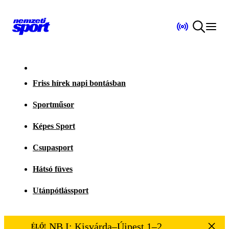
Friss hírek napi bontásban
Sportműsor
Képes Sport
Csupasport
Hátsó füves
Utánpótlássport
NB I: Kisvárda–Újpest 1–2
ÉLŐ!