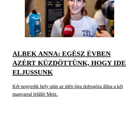
ALBEK ANNA: EGÉSZ ÉVBEN
AZÉRT KÜZDÖTTÜNK, HOGY IDE
ELJUSSUNK
Két negyedik hely után az idén újra dobogóra állna a két
magyarral felálló Metz.