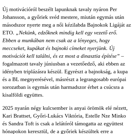
Új motivációról beszélt lapunknak tavaly nyáron Per
Johansson, a győriek svéd mestere, miután egymás után
másodszor nyerte meg a női kézilabda Bajnokok Ligáját az
ETO.
„Nekünk, edzőknek mindig kell egy vezető erő.
Ebben a munkában nem csak az a lényeges, hogy
meccseket, kupákat és bajnoki címeket nyerjünk. Új
motivációt kell találni, és ez most a dinasztia építése”
–
fogalmazott tavaly júniusban a vezetőedző, aki ebben az
idényben triplázásra készül. Egyrészt a bajnokság, a kupa
és a BL megnyerésével, másrészt a legrangosabb európai
sorozatban is egymás után harmadszor érhet a csúcsra a
kisalföldi együttes.
2025 nyarán négy kulcsember is anyai örömök elé nézett,
Kari Brattset, Győri-Lukács Viktória, Estelle Nze Minko
és Sandra Toft is csak a lelátóról támogatta az együttest
hónapokon keresztül, de a győriek készültek erre a