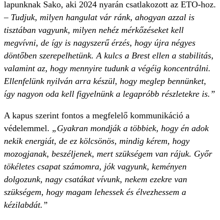
lapunknak Sako, aki 2024 nyarán csatlakozott az ETO-hoz.
– Tudjuk, milyen hangulat vár ránk, ahogyan azzal is
tisztában vagyunk, milyen nehéz mérkőzéseket kell
megvívni, de így is nagyszerű érzés, hogy újra négyes
döntőben szerepelhetünk. A kulcs a Brest ellen a stabilitás,
valamint az, hogy mennyire tudunk a végéig koncentrálni.
Ellenfelünk nyilván arra készül, hogy meglep bennünket,
így nagyon oda kell figyelnünk a legapróbb részletekre is.”
A kapus szerint fontos a megfelelő kommunikáció a
védelemmel.
„Gyakran mondják a többiek, hogy én adok
nekik energiát, de ez kölcsönös, mindig kérem, hogy
mozogjanak, beszéljenek, mert szükségem van rájuk. Győr
tökéletes csapat számomra, jók vagyunk, keményen
dolgozunk, nagy csatákat vívunk, nekem ezekre van
szükségem, hogy magam lehessek és élvezhessem a
kézilabdát.”