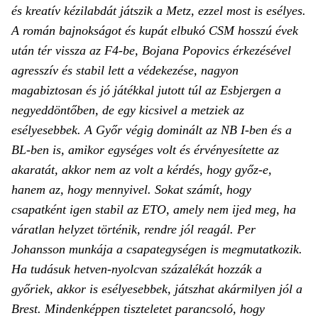
és kreatív kézilabdát játszik a Metz, ezzel most is esélyes.
A román bajnokságot és kupát elbukó CSM hosszú évek
után tér vissza az F4-be, Bojana Popovics érkezésével
agresszív és stabil lett a védekezése, nagyon
magabiztosan és jó játékkal jutott túl az Esbjergen a
negyeddöntőben, de egy kicsivel a metziek az
esélyesebbek. A Győr végig dominált az NB I-ben és a
BL-ben is, amikor egységes volt és érvényesítette az
akaratát, akkor nem az volt a kérdés, hogy győz-e,
hanem az, hogy mennyivel. Sokat számít, hogy
csapatként igen stabil az ETO, amely nem ijed meg, ha
váratlan helyzet történik, rendre jól reagál. Per
Johansson munkája a csapategységen is megmutatkozik.
Ha tudásuk hetven-nyolcvan százalékát hozzák a
győriek, akkor is esélyesebbek, játszhat akármilyen jól a
Brest. Mindenképpen tiszteletet parancsoló, hogy