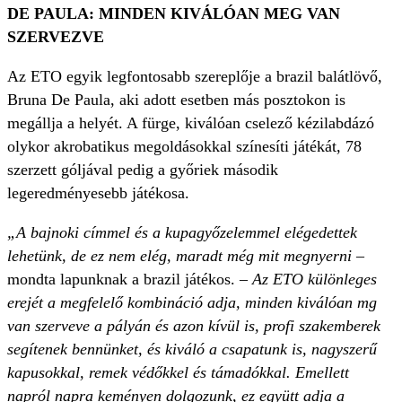
DE PAULA: MINDEN KIVÁLÓAN MEG VAN
SZERVEZVE
Az ETO egyik legfontosabb szereplője a brazil balátlövő,
Bruna De Paula, aki adott esetben más posztokon is
megállja a helyét. A fürge, kiválóan cselező kézilabdázó
olykor akrobatikus megoldásokkal színesíti játékát, 78
szerzett góljával pedig a győriek második
legeredményesebb játékosa.
„A bajnoki címmel és a kupagyőzelemmel elégedettek
lehetünk, de ez nem elég, maradt még mit megnyerni
–
mondta lapunknak a brazil játékos.
– Az ETO különleges
erejét a megfelelő kombináció adja, minden kiválóan mg
van szerveve a pályán és azon kívül is, profi szakemberek
segítenek bennünket, és kiváló a csapatunk is, nagyszerű
kapusokkal, remek védőkkel és támadókkal. Emellett
napról napra keményen dolgozunk, ez együtt adja a