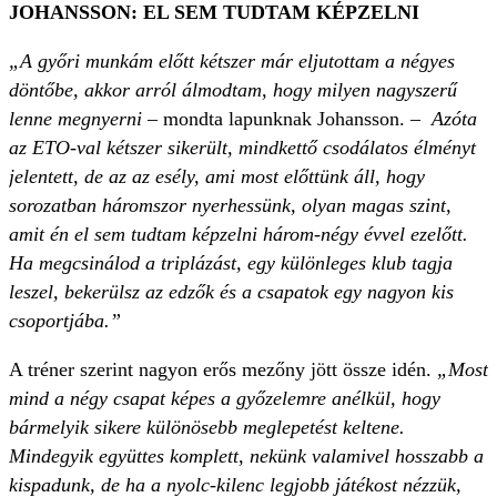
JOHANSSON: EL SEM TUDTAM KÉPZELNI
„A győri munkám előtt kétszer már eljutottam a négyes
döntőbe, akkor arról álmodtam, hogy milyen nagyszerű
lenne megnyerni
– mondta lapunknak Johansson.
– Azóta
az ETO-val kétszer sikerült, mindkettő csodálatos élményt
jelentett, de az az esély, ami most előttünk áll, hogy
sorozatban háromszor nyerhessünk, olyan magas szint,
amit én el sem tudtam képzelni három-négy évvel ezelőtt.
Ha megcsinálod a triplázást, egy különleges klub tagja
leszel, bekerülsz az edzők és a csapatok egy nagyon kis
csoportjába.”
A tréner szerint nagyon erős mezőny jött össze idén.
„Most
mind a négy csapat képes a győzelemre anélkül, hogy
bármelyik sikere különösebb meglepetést keltene.
Mindegyik együttes komplett, nekünk valamivel hosszabb a
kispadunk, de ha a nyolc-kilenc legjobb játékost nézzük,