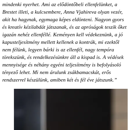
mindenki nyerhet. Ami az elődöntőbeli ellenfelünket, a
Brestet illeti, a kulcsembere, Anna Vjahireva olyan vezér,
akit ha hagynak, egymaga képes eldönteni. Nagyon gyors
és kreatív kézilabdát játszanak, és az apróságok teszik őket
igazán nehéz ellenféllé. Keményen kell védekeznünk, a jó
kapusteljesítmény mellett kellenek a kontrák, mi ezektől
nem félünk, legyen bárki is az ellenfél, nagy tempóra
törekszünk, és rendelkezésünkre áll a kispad is. A védések
mennyisége és néhány egyéni teljesítmény is befolyásoló
tényező lehet. Mi nem árulunk zsákbamacskát, erős
rendszerrel készülünk, amiben két és fél éve játszunk.”