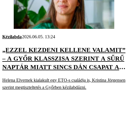
Kézilabda
2026.06.05. 13:24
„EZZEL KEZDENI KELLENE VALAMIT”
– A GYŐR KLASSZISA SZERINT A SŰRŰ
NAPTÁR MIATT SINCS DÁN CSAPAT A
FINAL FOURBAN
Helena Elvernek kialakult egy ETO-s családja is, Kristina Jörgensen
szerint megtiszteltetés a Győrben kézilabdázni.