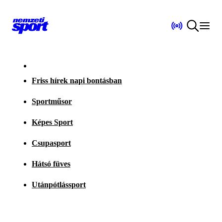
Friss hírek napi bontásban
Sportműsor
Képes Sport
Csupasport
Hátsó füves
Utánpótlássport