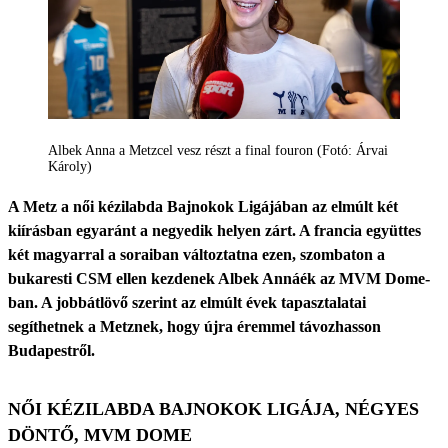
Albek Anna a Metzcel vesz részt a final fouron (Fotó: Árvai
Károly)
A Metz a női kézilabda Bajnokok Ligájában az elmúlt két
kiírásban egyaránt a negyedik helyen zárt. A francia együttes
két magyarral a soraiban változtatna ezen, szombaton a
bukaresti CSM ellen kezdenek Albek Annáék az MVM Dome-
ban. A jobbátlövő szerint az elmúlt évek tapasztalatai
segíthetnek a Metznek, hogy újra éremmel távozhasson
Budapestről.
NŐI KÉZILABDA BAJNOKOK LIGÁJA, NÉGYES
DÖNTŐ, MVM DOME