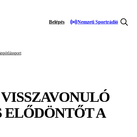
Belépés
Nemzeti Sportrádió
npótlássport
A VISSZAVONULÓ
S ELŐDÖNTŐT A