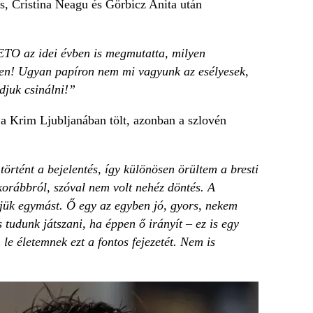
s, Cristina Neagu és Görbicz Anita után
ETO az idei évben is megmutatta, milyen
etlen! Ugyan papíron nem mi vagyunk az esélyesek,
djuk csinálni!”
 a Krim Ljubljanában tölt, azonban a szlovén
tént a bejelentés, így különösen örültem a bresti
korábbról, szóval nem volt nehéz döntés. A
jük egymást. Ő egy az egyben jó, gyors, nekem
 tudunk játszani, ha éppen ő irányít – ez is egy
 le életemnek ezt a fontos fejezetét. Nem is