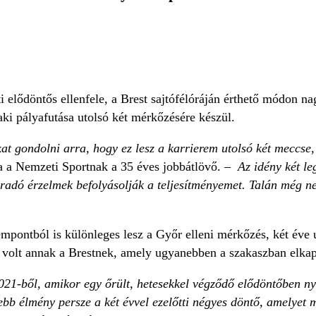
lődöntős ellenfele, a Brest sajtófélóráján érthető módon nag
 aki pályafutása utolsó két mérkőzésére készül.
t gondolni arra, hogy ez lesz a karrierem utolsó két meccse, 
 a Nemzeti Sportnak a 35 éves jobbátlövő. –
Az idény két l
áradó érzelmek befolyásolják a teljesítményemet. Talán még ne
mpontból is különleges lesz a Győr elleni mérkőzés, két éve
a volt annak a Brestnek, amely ugyanebben a szakaszban elka
021-ből, amikor egy őrült, hetesekkel végződő elődöntőben ny
ebb élmény persze a két évvel ezelőtti négyes döntő, amelyet