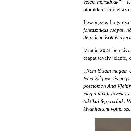
velem maradnak”
– te
ötödikként érte el az 
Leszögezte, hogy ezút
fantasztikus csapat, n
de már mások is nyerte
Miután 2024-ben távoz
csapat tavaly jelezte, 
„Nem láttam magam egy
lehetőségnek, és hogy 
posztomon Ana Vjahire
meg a távoli lövések a
taktikai fegyverünk. V
kívánhattam volna sze