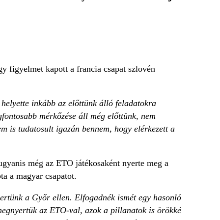
y figyelmet kapott a francia csapat szlovén
helyette inkább az előttünk álló feladatokra
egfontosabb mérkőzése áll még előttünk, nem
m is tudatosult igazán bennem, hogy elérkezett a
 ugyanis még az ETO játékosaként nyerte meg a
pta a magyar csapatot.
ertünk a Győr ellen. Elfogadnék ismét egy hasonló
 megnyertük az ETO-val, azok a pillanatok is örökké