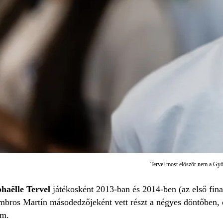
Tervel most először nem a Győ
haëlle Tervel
játékosként 2013-ban és 2014-ben (az első final
ros Martín másodedzőjeként vett részt a négyes döntőben, d
em.