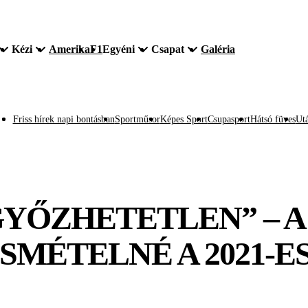
Kézi
Amerika
F1
Egyéni
Csapat
Galéria
Friss hírek napi bontásban
Sportműsor
Képes Sport
Csupasport
Hátsó füves
Utá
GYŐZHETETLEN” – 
SMÉTELNÉ A 2021-E