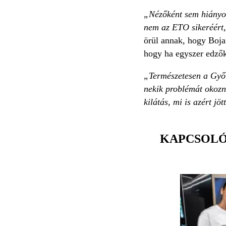
„Nézőként sem hiányoz
nem az ETO sikeréért, 
örül annak, hogy Boja
hogy ha egyszer edzők 
„Természetesen a Győr 
nekik problémát okozn
kilátás, mi is azért j
KAPCSOL