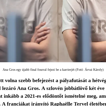
Ana Gros egy újabb final fourral fejezi be a karrierjét (Fotó: Árvai Károly)
t volna szebb befejezést a pályafutását a hétvé
l lezáró Ana Gros. A szlovén jobbátlövő két éve
t inkább a 2021-es elődöntőt ismételné meg, ami
l. A franciákat irányító Raphaëlle Tervel életé