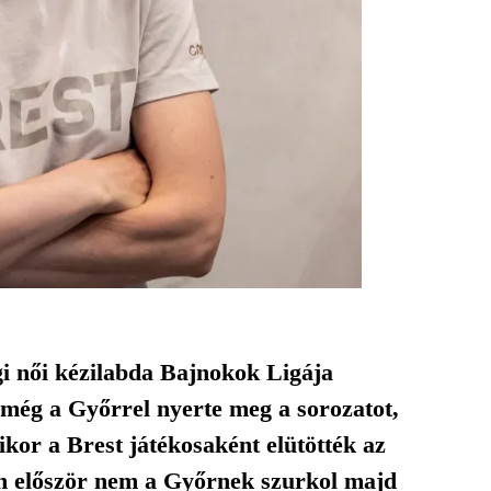
gi női kézilabda Bajnokok Ligája
 még a Győrrel nyerte meg a sorozatot,
kor a Brest játékosaként elütötték az
ben először nem a Győrnek szurkol majd