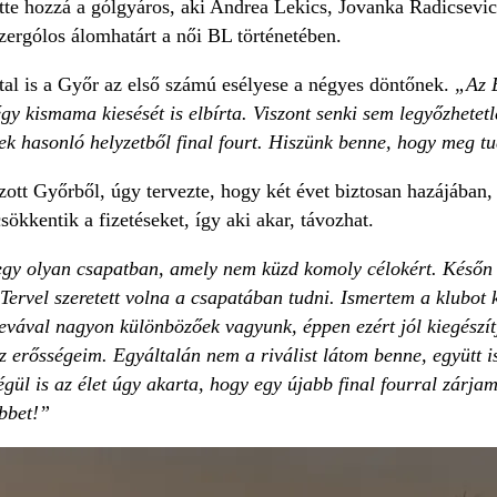
tte hozzá a gólgyáros, aki Andrea Lekics, Jovanka Radicsevic
ezergólos álomhatárt a női BL történetében.
tal is a Győr az első számú esélyese a négyes döntőnek.
„Az 
égy kismama kiesését is elbírta. Viszont senki sem legyőzhet
k hasonló helyzetből final fourt. Hiszünk benne, hogy meg tu
ott Győrből, úgy tervezte, hogy két évet biztosan hazájában,
csökkentik a fizetéseket, így aki akar, távozhat.
 olyan csapatban, amely nem küzd komoly célokért. Későn tör
Tervel szeretett volna a csapatában tudni. Ismertem a klubot 
vával nagyon különbözőek vagyunk, éppen ezért jól kiegészít
z erősségeim. Egyáltalán nem a riválist látom benne, együtt is
égül is az élet úgy akarta, hogy egy újabb final fourral zárjam
bbet!”