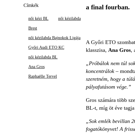
Címkék
a final fourban.
női kézi BL
női kézilabda
Brest
női kézilabda Bajnokok Ligája
A Győri ETO szombati e
Győri Audi ETO KC
klasszisa,
Ana Gros
,
női kézilabda BL
„Próbálok nem túl soka
Ana Gros
koncentrálok
– mondta
Raphaëlle Tervel
szeretném, hogy a túl
pályafutásom vége.”
Gros számára több sze
BL-t, míg öt éve tagj
„Sok emlék bevillan 2
fogatókönyvet! A friss