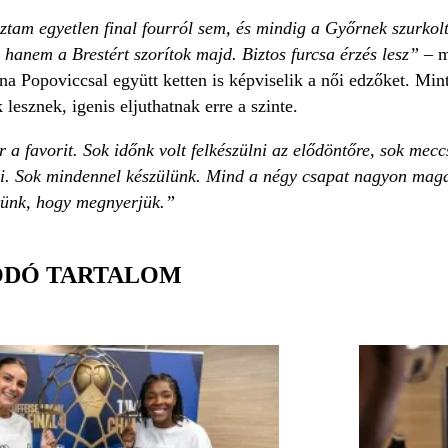
tam egyetlen final fourról sem, és mindig a Győrnek szurkolt
hanem a Brestért szorítok majd. Biztos furcsa érzés lesz”
– ma
na Popoviccsal együtt ketten is képviselik a női edzőket. Min
lesznek, igenis eljuthatnak erre a szinte.
a favorit. Sok időnk volt felkészülni az elődöntőre, sok mec
i. Sok mindennel készülünk. Mind a négy csapat nagyon magas 
öttünk, hogy megnyerjük.”
ÓDÓ TARTALOM