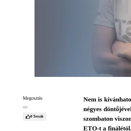
Megosztás
Nem is kívánhatot
négyes döntőjéve
0
Tetszik
szombaton viszon
ETO-t a finálétó