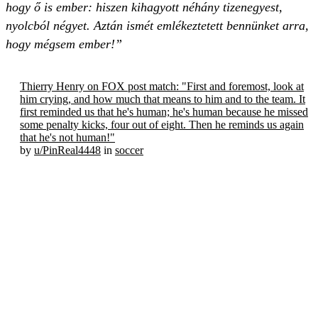
hogy ő is ember: hiszen kihagyott néhány tizenegyest,
nyolcból négyet. Aztán ismét emlékeztetett bennünket arra,
hogy mégsem ember!”
Thierry Henry on FOX post match: "First and foremost, look at
him crying, and how much that means to him and to the team. It
first reminded us that he's human; he's human because he missed
some penalty kicks, four out of eight. Then he reminds us again
that he's not human!"
by
u/PinReal4448
in
soccer