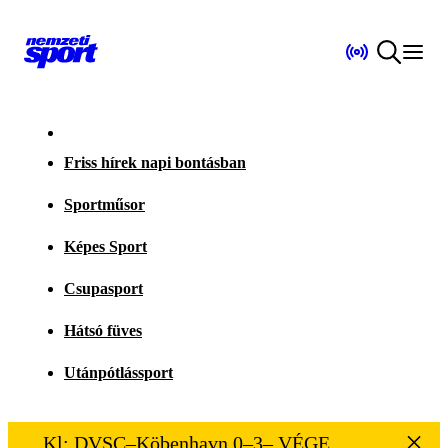
Friss hírek napi bontásban
Sportműsor
Képes Sport
Csupasport
Hátsó füves
Utánpótlássport
Kl: DVSC–Köbenhavn 0–3– VÉGE