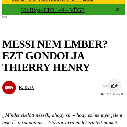
Kl: Riga–ETO 1–0 – VÉGE
MESSI NEM EMBER?
EZT GONDOLJA
THIERRY HENRY
0
R. D. P.
2026.07.08. 12:07
„Mindenekelőtt nézzék, ahogy sír – hogy ez mennyit jelent
neki és a csapatnak... Először arra emlékeztetett minket,