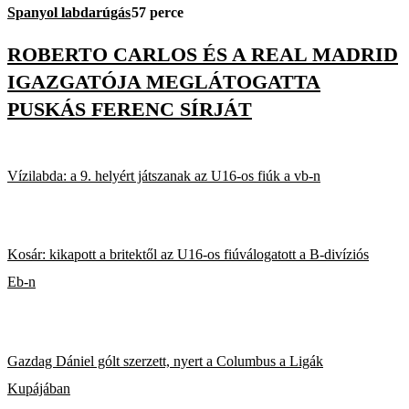
Spanyol labdarúgás
57 perce
ROBERTO CARLOS ÉS A REAL MADRID
IGAZGATÓJA MEGLÁTOGATTA
PUSKÁS FERENC SÍRJÁT
Vízilabda: a 9. helyért játszanak az U16-os fiúk a vb-n
Kosár: kikapott a britektől az U16-os fiúválogatott a B-divíziós
Eb-n
Gazdag Dániel gólt szerzett, nyert a Columbus a Ligák
Kupájában