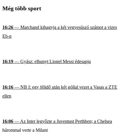
Még több sport
16:26
— Marchand kihagyja a két vegyesúszó számot a vizes
Eb-n
16:19
— Gyász: elhunyt Lionel Messi édesapja
16:16
— NB I: egy félidő után két góllal vezet a Vasas a ZTE
ellen
16:06
— Az Inter legyőzte a Juventust Perthben; a Chelsea
hárommal verte a Milant