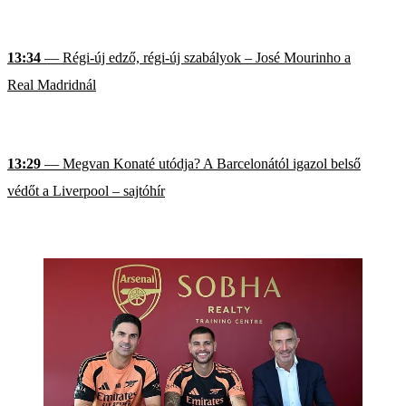
13:34
— Régi-új edző, régi-új szabályok – José Mourinho a
Real Madridnál
13:29
— Megvan Konaté utódja? A Barcelonától igazol belső
védőt a Liverpool – sajtóhír