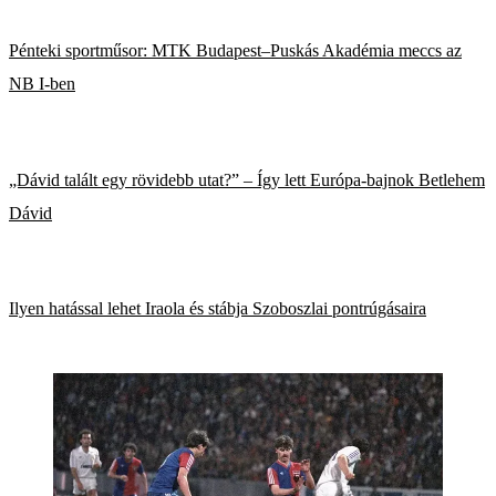
Pénteki sportműsor: MTK Budapest–Puskás Akadémia meccs az
NB I-ben
„Dávid talált egy rövidebb utat?” – Így lett Európa-bajnok Betlehem
Dávid
Ilyen hatással lehet Iraola és stábja Szoboszlai pontrúgásaira