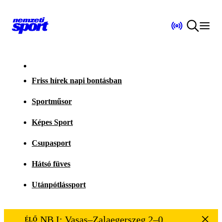
Friss hírek napi bontásban
Sportműsor
Képes Sport
Csupasport
Hátsó füves
Utánpótlássport
NB I: Vasas–Zalaegerszeg 2–0
ÉLŐ