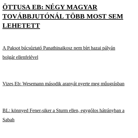
ÖTTUSA EB: NÉGY MAGYAR
TOVÁBBJUTÓNÁL TÖBB MOST SEM
LEHETETT
A Paksot búcsúztató Panathinaikosz nem bírt hazai pályán
bolgár ellenfelével
Vizes Eb: Wesemann második aranyát nyerte meg műugrásban
BL: könnyed Fener-siker a Sturm ellen, egygólos hátrányban a
Sabah