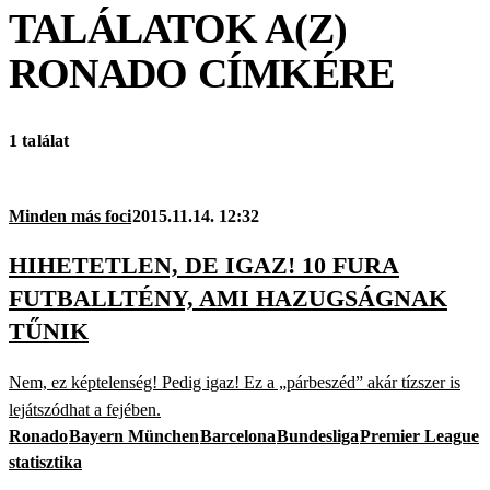
TALÁLATOK A(Z)
RONADO
CÍMKÉRE
1 találat
Minden más foci
2015.11.14. 12:32
HIHETETLEN, DE IGAZ! 10 FURA
FUTBALLTÉNY, AMI HAZUGSÁGNAK
TŰNIK
Nem, ez képtelenség! Pedig igaz! Ez a „párbeszéd” akár tízszer is
lejátszódhat a fejében.
Ronado
Bayern München
Barcelona
Bundesliga
Premier League
statisztika