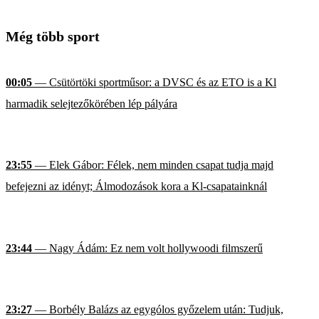
Még több sport
00:05
— Csütörtöki sportműsor: a DVSC és az ETO is a Kl
harmadik selejtezőkörében lép pályára
23:55
— Elek Gábor: Félek, nem minden csapat tudja majd
befejezni az idényt; Álmodozások kora a Kl-csapatainknál
23:44
— Nagy Ádám: Ez nem volt hollywoodi filmszerű
23:27
— Borbély Balázs az egygólos győzelem után: Tudjuk,