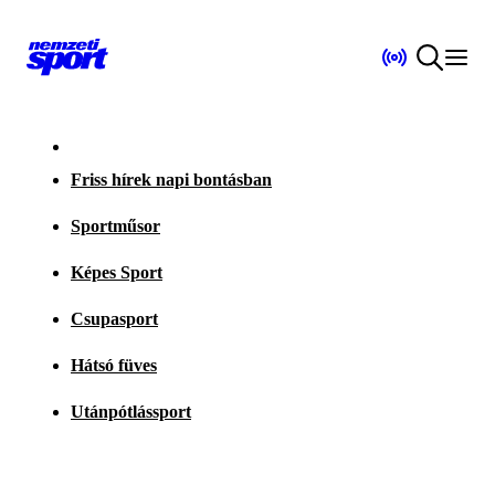
Friss hírek napi bontásban
Sportműsor
Képes Sport
Csupasport
Hátsó füves
Utánpótlássport