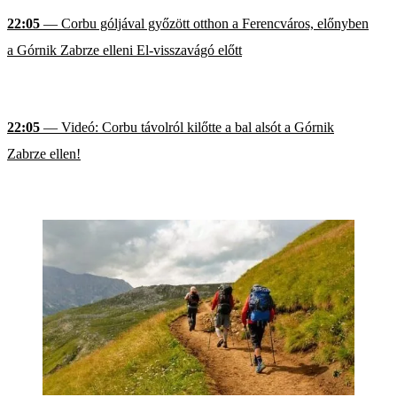
22:05
— Corbu góljával győzött otthon a Ferencváros, előnyben
a Górnik Zabrze elleni El-visszavágó előtt
22:05
— Videó: Corbu távolról kilőtte a bal alsót a Górnik
Zabrze ellen!