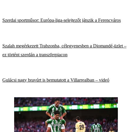
Szerdai sportműsor: Európa-liga-selejtezőt játszik a Ferencváros
Szalah megérkezett Trabzonba, célegyenesben a Diomandé-üzlet –
ez történt szerdán a transzferpiacon
Gulácsi nagy bravúrt is bemutatott a Villarrealban – videó