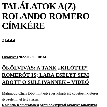
TALÁLATOK A(Z)
ROLANDO ROMERO
CÍMKÉRE
2 találat
Ökölvívás
2022.05.30. 10:34
ÖKÖLVÍVÁS: A TANK „KILŐTTE”
ROMERÓT IS; LARA ESÉLYT SEM
ADOTT O'SULLIVANNEK – VIDEÓ
Mahmoud Charr több mint egyéves kihagyást követően kiütéses
győzelemmel tért vissza.
Rolando Romero
boksz
profi boksz
profi ökölvívás
ökölvívás