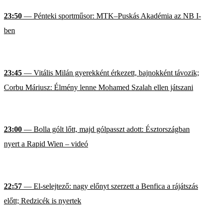
23:50
— Pénteki sportműsor: MTK–Puskás Akadémia az NB I-
ben
23:45
— Vitális Milán gyerekként érkezett, bajnokként távozik;
Corbu Máriusz: Élmény lenne Mohamed Szalah ellen játszani
23:00
— Bolla gólt lőtt, majd gólpasszt adott: Észtországban
nyert a Rapid Wien – videó
22:57
— El-selejtező: nagy előnyt szerzett a Benfica a rájátszás
előtt; Redzicék is nyertek