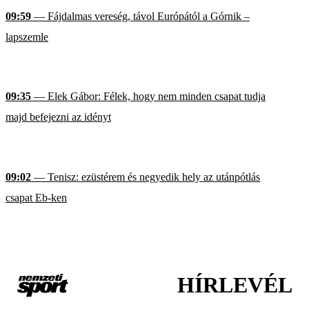
09:59
— Fájdalmas vereség, távol Európától a Górnik –
lapszemle
09:35
— Elek Gábor: Félek, hogy nem minden csapat tudja
majd befejezni az idényt
09:02
— Tenisz: ezüstérem és negyedik hely az utánpótlás
csapat Eb-ken
HÍRLEVÉL