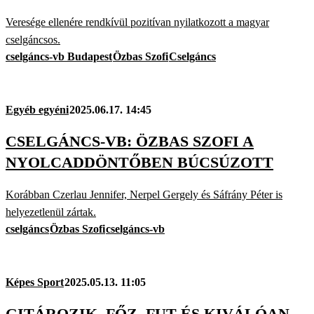
Veresége ellenére rendkívül pozitívan nyilatkozott a magyar
cselgáncsos.
cselgáncs-vb Budapest
Özbas Szofi
Cselgáncs
Egyéb egyéni
2025.06.17. 14:45
CSELGÁNCS-VB: ÖZBAS SZOFI A
NYOLCADDÖNTŐBEN BÚCSÚZOTT
Korábban Czerlau Jennifer, Nerpel Gergely és Sáfrány Péter is
helyezetlenül zártak.
cselgáncs
Özbas Szofi
cselgáncs-vb
Képes Sport
2025.05.13. 11:05
GITÁROZIK, FŐZ, FUT ÉS KIVÁLÓAN