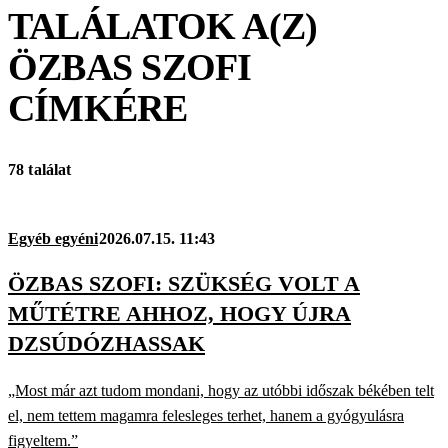
TALÁLATOK A(Z)
ÖZBAS SZOFI
CÍMKÉRE
78 találat
Egyéb egyéni
2026.07.15. 11:43
ÖZBAS SZOFI: SZÜKSÉG VOLT A
MŰTÉTRE AHHOZ, HOGY ÚJRA
DZSÚDÓZHASSAK
„Most már azt tudom mondani, hogy az utóbbi időszak békében telt
el, nem tettem magamra felesleges terhet, hanem a gyógyulásra
figyeltem.”