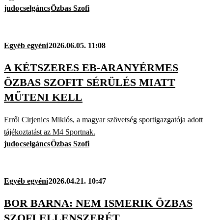
judo
cselgáncs
Özbas Szofi
Egyéb egyéni
2026.06.05. 11:08
A KÉTSZERES EB-ARANYÉRMES
ÖZBAS SZOFIT SÉRÜLÉS MIATT
MŰTENI KELL
Erről Cirjenics Miklós, a magyar szövetség sportigazgatója adott
tájékoztatást az M4 Sportnak.
judo
cselgáncs
Özbas Szofi
Egyéb egyéni
2026.04.21. 10:47
BOR BARNA: NEM ISMERIK ÖZBAS
SZOFI ELLENSZERÉT