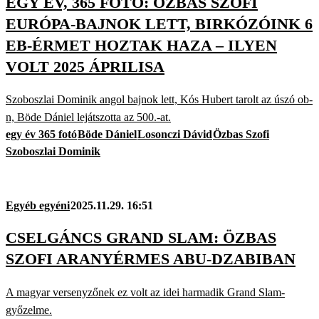
EGY ÉV, 365 FOTÓ: ÖZBAS SZOFI
EURÓPA-BAJNOK LETT, BIRKÓZÓINK 6
EB-ÉRMET HOZTAK HAZA – ILYEN
VOLT 2025 ÁPRILISA
Szoboszlai Dominik angol bajnok lett, Kós Hubert tarolt az úszó ob-
n, Böde Dániel lejátszotta az 500.-at.
egy év 365 fotó
Böde Dániel
Losonczi Dávid
Özbas Szofi
Szoboszlai Dominik
Egyéb egyéni
2025.11.29. 16:51
CSELGÁNCS GRAND SLAM: ÖZBAS
SZOFI ARANYÉRMES ABU-DZABIBAN
A magyar versenyzőnek ez volt az idei harmadik Grand Slam-
győzelme.