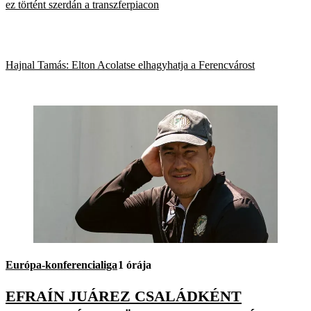
ez történt szerdán a transzferpiacon
Hajnal Tamás: Elton Acolatse elhagyhatja a Ferencvárost
Európa-konferencialiga
1 órája
EFRAÍN JUÁREZ CSALÁDKÉNT