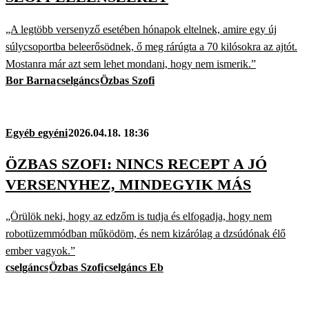
„A legtöbb versenyző esetében hónapok eltelnek, amire egy új
súlycsoportba beleerősödnek, ő meg rárúgta a 70 kilósokra az ajtót.
Mostanra már azt sem lehet mondani, hogy nem ismerik.”
Bor Barna
cselgáncs
Özbas Szofi
Egyéb egyéni
2026.04.18. 18:36
ÖZBAS SZOFI: NINCS RECEPT A JÓ
VERSENYHEZ, MINDEGYIK MÁS
„Örülök neki, hogy az edzőm is tudja és elfogadja, hogy nem
robotüzemmódban működöm, és nem kizárólag a dzsúdónak élő
ember vagyok.”
cselgáncs
Özbas Szofi
cselgáncs Eb