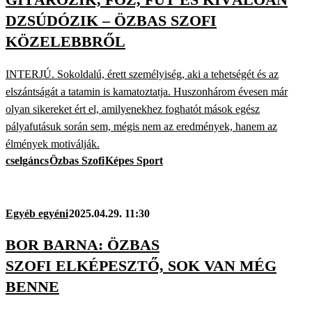
DZSÚDÓZIK – ÖZBAS SZOFI
KÖZELEBBRŐL
INTERJÚ. Sokoldalú, érett személyiség, aki a tehetségét és az
elszántságát a tatamin is kamatoztatja. Huszonhárom évesen már
olyan sikereket ért el, amilyenekhez foghatót mások egész
pályafutásuk során sem, mégis nem az eredmények, hanem az
élmények motiválják.
cselgáncs
Özbas Szofi
Képes Sport
Egyéb egyéni
2025.04.29. 11:30
BOR BARNA: ÖZBAS
SZOFI ELKÉPESZTŐ, SOK VAN MÉG
BENNE