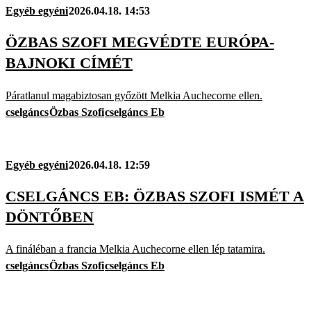
Egyéb egyéni
2026.04.18. 14:53
ÖZBAS SZOFI MEGVÉDTE EURÓPA-
BAJNOKI CÍMÉT
Páratlanul magabiztosan győzött Melkia Auchecorne ellen.
cselgáncs
Özbas Szofi
cselgáncs Eb
Egyéb egyéni
2026.04.18. 12:59
CSELGÁNCS EB: ÖZBAS SZOFI ISMÉT A
DÖNTŐBEN
A fináléban a francia Melkia Auchecorne ellen lép tatamira.
cselgáncs
Özbas Szofi
cselgáncs Eb