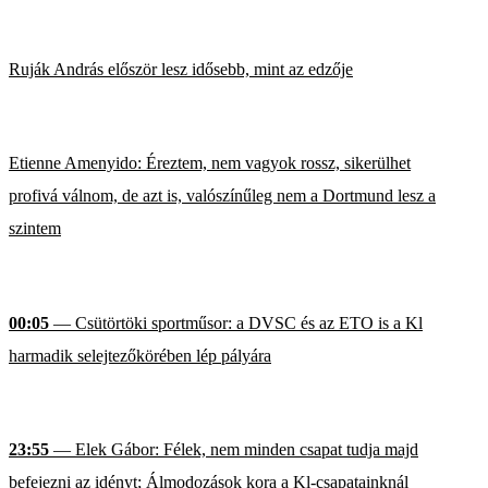
Ruják András először lesz idősebb, mint az edzője
Etienne Amenyido: Éreztem, nem vagyok rossz, sikerülhet
profivá válnom, de azt is, valószínűleg nem a Dortmund lesz a
szintem
00:05
— Csütörtöki sportműsor: a DVSC és az ETO is a Kl
harmadik selejtezőkörében lép pályára
23:55
— Elek Gábor: Félek, nem minden csapat tudja majd
befejezni az idényt; Álmodozások kora a Kl-csapatainknál