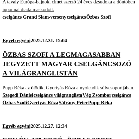
A tavaly Európa-bajnoki címet szerző 24 éves dzsudoka a döntőben
ipponnal diadalmaskodott.
cselgáncs Grand Slam-verseny
cselgáncs
Özbas Szofi
Egyéb egyéni
2025.12.31. 15:04
ÖZBAS SZOFI A LEGMAGASABBAN
JEGYZETT MAGYAR CSELGÁNCSOZÓ
A VILÁGRANGLISTÁN
Pupp Réka az ötödik, Gyertyás Róza a nyolcadik súlycsoportjában.
Szegedi Dániel
cselgáncs világranglista
Vég Zsombor
cselgáncs
Özbas Szofi
Gyertyás Róza
Sáfrány Péter
Pupp Réka
Egyéb egyéni
2025.12.27. 12:34