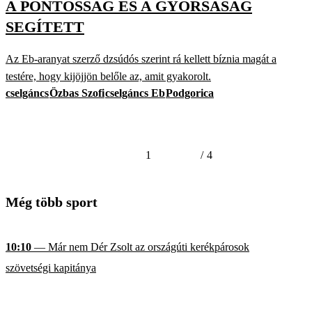
A PONTOSSÁG ÉS A GYORSASÁG
SEGÍTETT
Az Eb-aranyat szerző dzsúdós szerint rá kellett bíznia magát a
testére, hogy kijöjjön belőle az, amit gyakorolt.
cselgáncs
Özbas Szofi
cselgáncs Eb
Podgorica
1
/
4
Még több sport
10:10
— Már nem Dér Zsolt az országúti kerékpárosok
szövetségi kapitánya