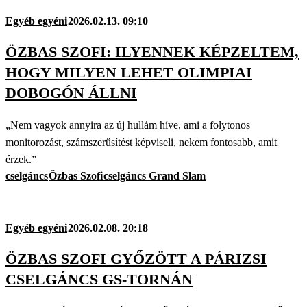
Egyéb egyéni
2026.02.13. 09:10
ÖZBAS SZOFI: ILYENNEK KÉPZELTEM,
HOGY MILYEN LEHET OLIMPIAI
DOBOGÓN ÁLLNI
„Nem vagyok annyira az új hullám híve, ami a folytonos
monitorozást, számszerűsítést képviseli, nekem fontosabb, amit
érzek.”
cselgáncs
Özbas Szofi
cselgáncs Grand Slam
Egyéb egyéni
2026.02.08. 20:18
ÖZBAS SZOFI GYŐZÖTT A PÁRIZSI
CSELGÁNCS GS-TORNÁN