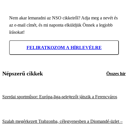
Nem akar lemaradni az NSO cikkeiről? Adja meg a nevét és
az e-mail címét, és mi naponta elküldjük Önnek a legjobb
írásokat!
FELIRATKOZOM A HÍRLEVÉLRE
Népszerű cikkek
Összes hír
Szerdai sportműsor: Európa-liga-selejtezőt játszik a Ferencváros
Szalah megérkezett Trabzonba, célegyenesben a Diomandé-üzlet –