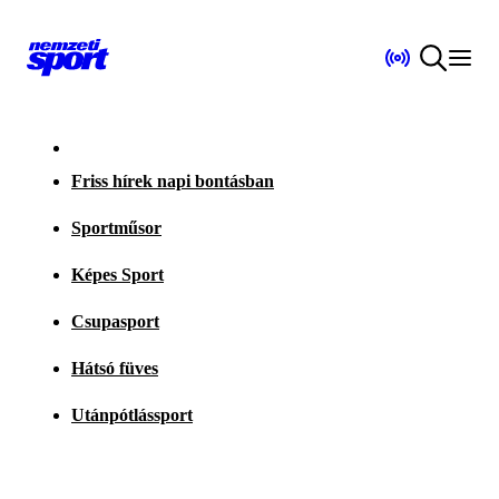
Friss hírek napi bontásban
Sportműsor
Képes Sport
Csupasport
Hátsó füves
Utánpótlássport