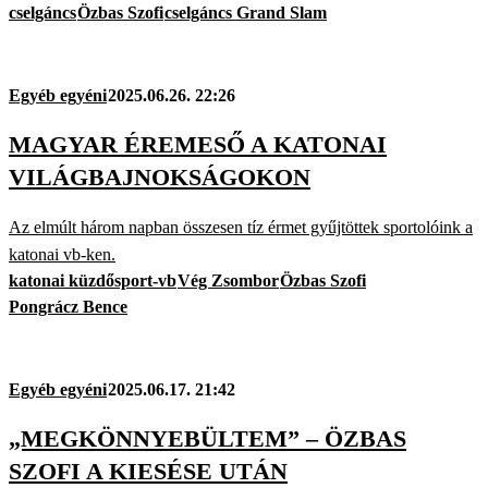
cselgáncs
Özbas Szofi
cselgáncs Grand Slam
Egyéb egyéni
2025.06.26. 22:26
MAGYAR ÉREMESŐ A KATONAI
VILÁGBAJNOKSÁGOKON
Az elmúlt három napban összesen tíz érmet gyűjtöttek sportolóink a
katonai vb-ken.
katonai küzdősport-vb
Vég Zsombor
Özbas Szofi
Pongrácz Bence
Egyéb egyéni
2025.06.17. 21:42
„MEGKÖNNYEBÜLTEM” – ÖZBAS
SZOFI A KIESÉSE UTÁN