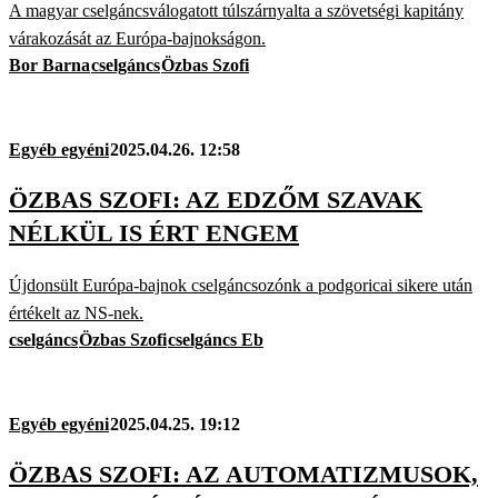
A magyar cselgáncsválogatott túlszárnyalta a szövetségi kapitány
várakozását az Európa-bajnokságon.
Bor Barna
cselgáncs
Özbas Szofi
Egyéb egyéni
2025.04.26. 12:58
ÖZBAS SZOFI: AZ EDZŐM SZAVAK
NÉLKÜL IS ÉRT ENGEM
Újdonsült Európa-bajnok cselgáncsozónk a podgoricai sikere után
értékelt az NS-nek.
cselgáncs
Özbas Szofi
cselgáncs Eb
Egyéb egyéni
2025.04.25. 19:12
ÖZBAS SZOFI: AZ AUTOMATIZMUSOK,