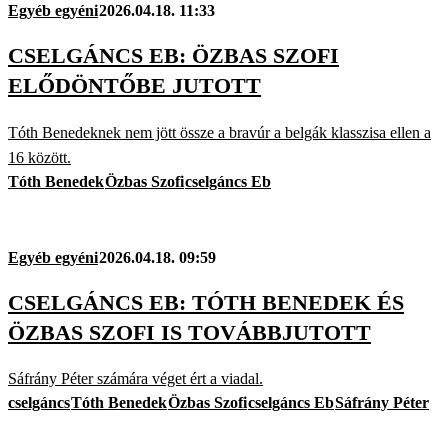
Egyéb egyéni
2026.04.18. 11:33
CSELGÁNCS EB: ÖZBAS SZOFI
ELŐDÖNTŐBE JUTOTT
Tóth Benedeknek nem jött össze a bravúr a belgák klasszisa ellen a
16 között.
Tóth Benedek
Özbas Szofi
cselgáncs Eb
Egyéb egyéni
2026.04.18. 09:59
CSELGÁNCS EB: TÓTH BENEDEK ÉS
ÖZBAS SZOFI IS TOVÁBBJUTOTT
Sáfrány Péter számára véget ért a viadal.
cselgáncs
Tóth Benedek
Özbas Szofi
cselgáncs Eb
Sáfrány Péter