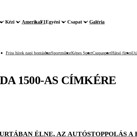
Kézi
Amerika
F1
Egyéni
Csapat
Galéria
Friss hírek napi bontásban
Sportműsor
Képes Sport
Csupasport
Hátsó füves
Utá
DA 1500-AS
CÍMKÉRE
JURTÁBAN ÉLNE, AZ AUTÓSTOPPOLÁS A 