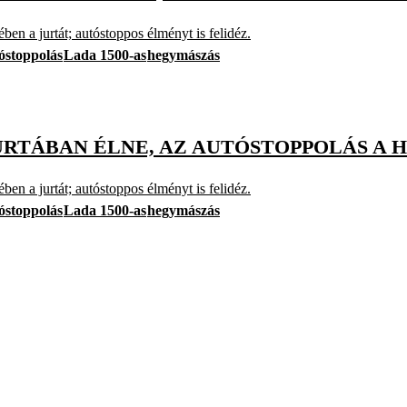
ben a jurtát; autóstoppos élményt is felidéz.
óstoppolás
Lada 1500-as
hegymászás
URTÁBAN ÉLNE, AZ AUTÓSTOPPOLÁS A 
ben a jurtát; autóstoppos élményt is felidéz.
óstoppolás
Lada 1500-as
hegymászás