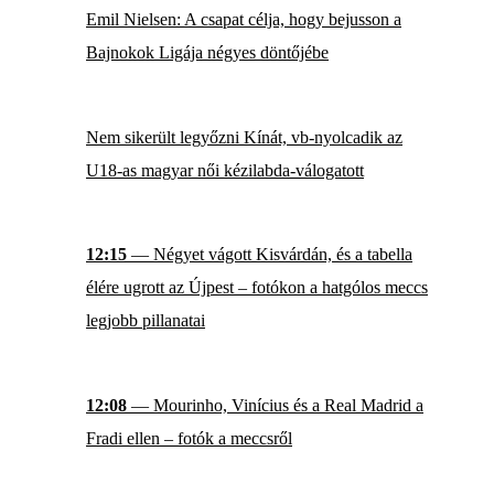
Emil Nielsen: A csapat célja, hogy bejusson a
Bajnokok Ligája négyes döntőjébe
Nem sikerült legyőzni Kínát, vb-nyolcadik az
U18-as magyar női kézilabda-válogatott
12:15
— Négyet vágott Kisvárdán, és a tabella
élére ugrott az Újpest – fotókon a hatgólos meccs
legjobb pillanatai
12:08
— Mourinho, Vinícius és a Real Madrid a
Fradi ellen – fotók a meccsről