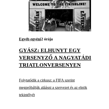
Egyéb egyéni
2 órája
GYÁSZ: ELHUNYT EGY
VERSENYZŐ A NAGYATÁDI
TRIATLONVERSENYEN
Folytatódik a cirkusz: a FIFA szerint
megpróbálják aláásni a szervezet és az elnök
tekintélyét