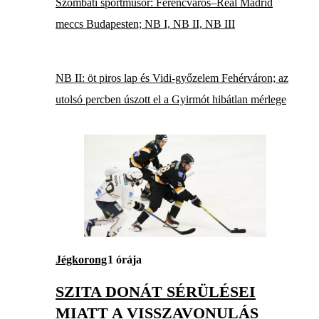
Szombati sportműsor: Ferencváros–Real Madrid
meccs Budapesten; NB I, NB II, NB III
NB II: öt piros lap és Vidi-győzelem Fehérváron; az
utolsó percben úszott el a Gyirmót hibátlan mérlege
Jégkorong
1 órája
SZITA DONÁT SÉRÜLÉSEI
MIATT A VISSZAVONULÁS