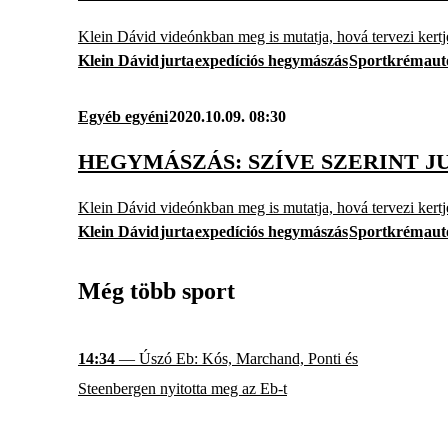
Klein Dávid videónkban meg is mutatja, hová tervezi kertjé
Klein Dávid
jurta
expedíciós hegymászás
Sportkrém
aut
Egyéb egyéni
2020.10.09. 08:30
HEGYMÁSZÁS: SZÍVE SZERINT J
Klein Dávid videónkban meg is mutatja, hová tervezi kertjé
Klein Dávid
jurta
expedíciós hegymászás
Sportkrém
aut
Még több sport
14:34
— Úszó Eb: Kós, Marchand, Ponti és
Steenbergen nyitotta meg az Eb-t