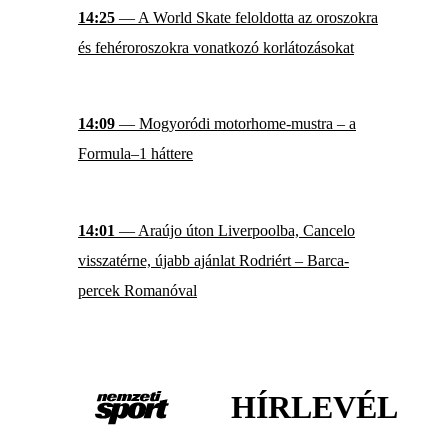
14:25
— A World Skate feloldotta az oroszokra
és fehéroroszokra vonatkozó korlátozásokat
14:09
— Mogyoródi motorhome-mustra – a
Formula–1 háttere
14:01
— Araújo úton Liverpoolba, Cancelo
visszatérne, újabb ajánlat Rodriért – Barca-
percek Romanóval
HÍRLEVÉL