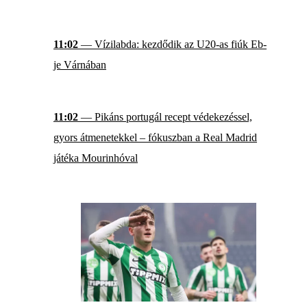
11:02
— Vízilabda: kezdődik az U20-as fiúk Eb-
je Várnában
11:02
— Pikáns portugál recept védekezéssel,
gyors átmenetekkel – fókuszban a Real Madrid
játéka Mourinhóval