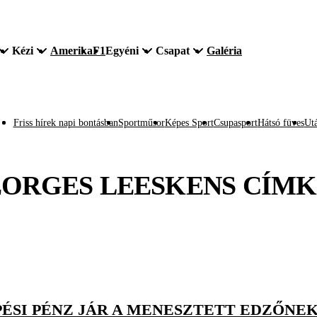
Kézi
Amerika
F1
Egyéni
Csapat
Galéria
Friss hírek napi bontásban
Sportműsor
Képes Sport
Csupasport
Hátsó füves
Utá
ORGES LEESKENS
CÍMK
PÉSI PÉNZ JÁR A MENESZTETT EDZŐNE