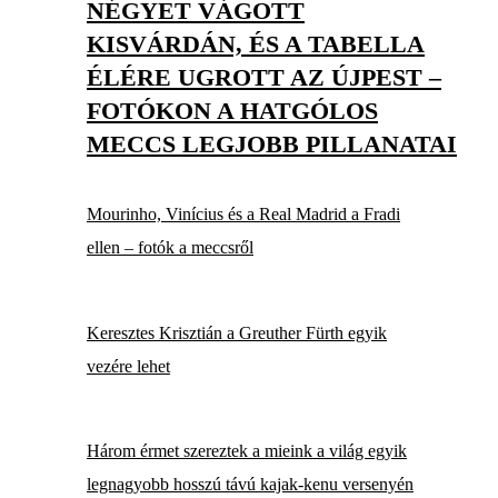
NÉGYET VÁGOTT
KISVÁRDÁN, ÉS A TABELLA
ÉLÉRE UGROTT AZ ÚJPEST –
FOTÓKON A HATGÓLOS
MECCS LEGJOBB PILLANATAI
Mourinho, Vinícius és a Real Madrid a Fradi
ellen – fotók a meccsről
Keresztes Krisztián a Greuther Fürth egyik
vezére lehet
Három érmet szereztek a mieink a világ egyik
legnagyobb hosszú távú kajak-kenu versenyén