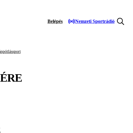
Belépés
Nemzeti Sportrádió
npótlássport
ÉRE
K