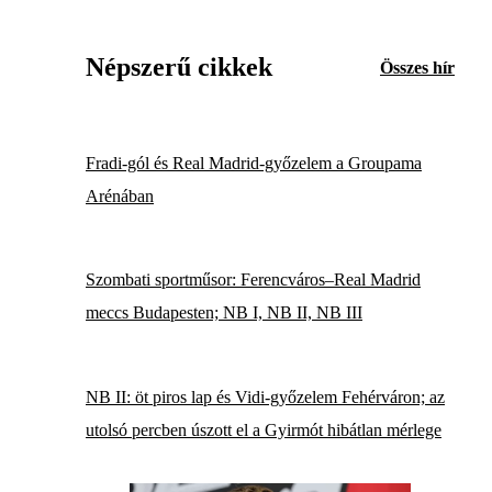
Népszerű cikkek
Összes hír
Fradi-gól és Real Madrid-győzelem a Groupama
Arénában
Szombati sportműsor: Ferencváros–Real Madrid
meccs Budapesten; NB I, NB II, NB III
NB II: öt piros lap és Vidi-győzelem Fehérváron; az
utolsó percben úszott el a Gyirmót hibátlan mérlege