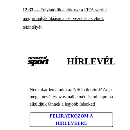
12:33
— Folytatódik a cirkusz: a FIFA szerint
megpróbálják aláásni a szervezet és az elnök
tekintélyét
HÍRLEVÉL
Nem akar lemaradni az NSO cikkeiről? Adja
meg a nevét és az e-mail címét, és mi naponta
elküldjük Önnek a legjobb írásokat!
FELIRATKOZOM A
HÍRLEVÉLRE