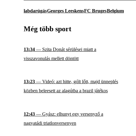
labdarúgás
Georges Leeskens
FC Bruges
Belgium
Még több sport
13:34
— Szita Donát sérülései miatt a
visszavonulás mellett döntött
13:23
— Videó: azt hitte, gólt lőtt, majd ünneplés
közben beleesett az alagútba a brazil játékos
12:43
— Gyász: elhunyt egy versenyző a
nagyatádi triatlonversenyen