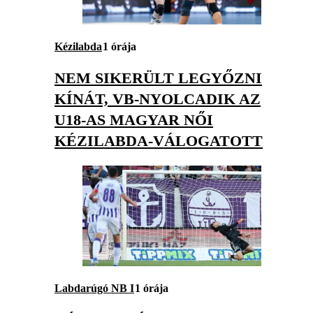
Kézilabda
1 órája
NEM SIKERÜLT LEGYŐZNI
KÍNÁT, VB-NYOLCADIK AZ
U18-AS MAGYAR NŐI
KÉZILABDA-VÁLOGATOTT
Labdarúgó NB I
1 órája