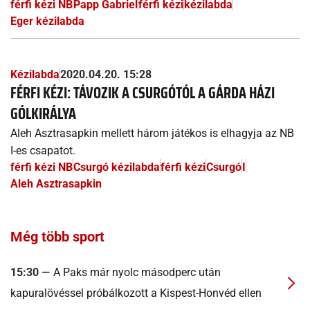
férfi kézi NB
Papp Gabriel
férfi kézi
kézilabda
Eger kézilabda
Kézilabda
2020.04.20. 15:28
FÉRFI KÉZI: TÁVOZIK A CSURGÓTÓL A GÁRDA HÁZI
GÓLKIRÁLYA
Aleh Asztrasapkin mellett három játékos is elhagyja az NB
I-es csapatot.
férfi kézi NB
Csurgó kézilabda
férfi kézi
Csurgó
I
Aleh Asztrasapkin
Még több sport
15:30
— A Paks már nyolc másodperc után
kapuralövéssel próbálkozott a Kispest-Honvéd ellen