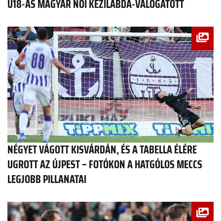
U18-AS MAGYAR NŐI KÉZILABDA-VÁLOGATOTT
NÉGYET VÁGOTT KISVÁRDÁN, ÉS A TABELLA ÉLÉRE
UGROTT AZ ÚJPEST – FOTÓKON A HATGÓLOS MECCS
LEGJOBB PILLANATAI