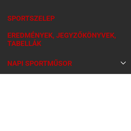
SPORTSZELEP
EREDMÉNYEK, JEGYZŐKÖNYVEK,
TABELLÁK
NAPI SPORTMŰSOR
INFORMÁCIÓ