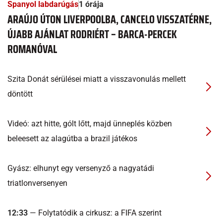
Spanyol labdarúgás
1 órája
ARAÚJO ÚTON LIVERPOOLBA, CANCELO VISSZATÉRNE,
ÚJABB AJÁNLAT RODRIÉRT – BARCA-PERCEK
ROMANÓVAL
Szita Donát sérülései miatt a visszavonulás mellett
döntött
Videó: azt hitte, gólt lőtt, majd ünneplés közben
beleesett az alagútba a brazil játékos
Gyász: elhunyt egy versenyző a nagyatádi
triatlonversenyen
12:33
— Folytatódik a cirkusz: a FIFA szerint