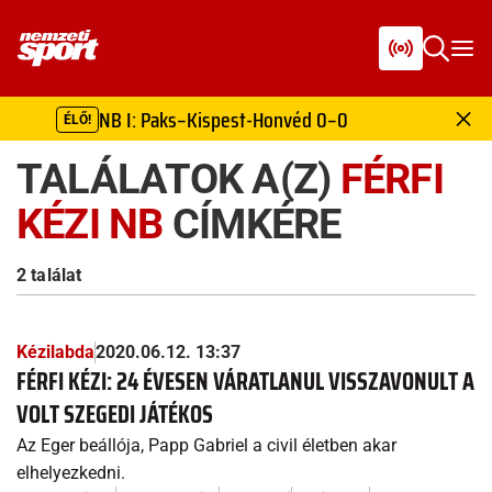
NB I: Paks–Kispest-Honvéd 0–0
ÉLŐ!
TALÁLATOK A(Z)
FÉRFI
KÉZI NB
CÍMKÉRE
2 találat
Kézilabda
2020.06.12. 13:37
FÉRFI KÉZI: 24 ÉVESEN VÁRATLANUL VISSZAVONULT A
VOLT SZEGEDI JÁTÉKOS
Az Eger beállója, Papp Gabriel a civil életben akar
elhelyezkedni.