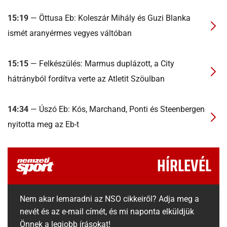
15:19
— Öttusa Eb: Koleszár Mihály és Guzi Blanka
ismét aranyérmes vegyes váltóban
15:15
— Felkészülés: Marmus duplázott, a City
hátrányból fordítva verte az Atletit Szöulban
14:34
— Úszó Eb: Kós, Marchand, Ponti és Steenbergen
nyitotta meg az Eb-t
HÍRLEVÉL
Nem akar lemaradni az NSO cikkeiről? Adja meg a
nevét és az e-mail címét, és mi naponta elküldjük
Önnek a legjobb írásokat!