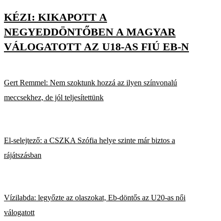
KÉZI: KIKAPOTT A
NEGYEDDÖNTŐBEN A MAGYAR
VÁLOGATOTT AZ U18-AS FIÚ EB-N
Gert Remmel: Nem szoktunk hozzá az ilyen színvonalú
meccsekhez, de jól teljesítettünk
El-selejtező: a CSZKA Szófia helye szinte már biztos a
rájátszásban
Vízilabda: legyőzte az olaszokat, Eb-döntős az U20-as női
válogatott