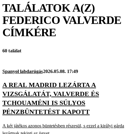
TALÁLATOK A(Z)
FEDERICO VALVERDE
CÍMKÉRE
60 találat
Spanyol labdarúgás
2026.05.08. 17:49
A REAL MADRID LEZÁRTA A
VIZSGÁLATÁT, VALVERDE ÉS
TCHOUAMÉNI IS SÚLYOS
PÉNZBÜNTETÉST KAPOTT
A két játékos azonos büntetésben részesül, s ezzel a királyi gárda
lezártnak tekinti az ügyet.