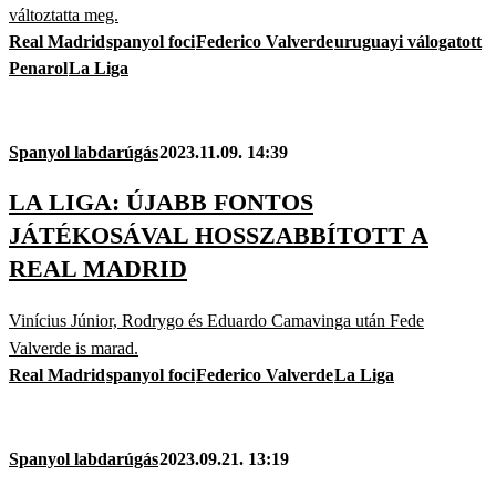
változtatta meg.
Real Madrid
spanyol foci
Federico Valverde
uruguayi válogatott
Penarol
La Liga
Spanyol labdarúgás
2023.11.09. 14:39
LA LIGA: ÚJABB FONTOS
JÁTÉKOSÁVAL HOSSZABBÍTOTT A
REAL MADRID
Vinícius Júnior, Rodrygo és Eduardo Camavinga után Fede
Valverde is marad.
Real Madrid
spanyol foci
Federico Valverde
La Liga
Spanyol labdarúgás
2023.09.21. 13:19