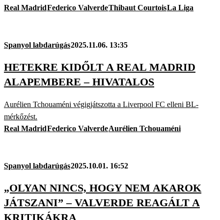
Real Madrid
Federico Valverde
Thibaut Courtois
La Liga
Spanyol labdarúgás
2025.11.06. 13:35
HETEKRE KIDŐLT A REAL MADRID
ALAPEMBERE – HIVATALOS
Aurélien Tchouaméni végigjátszotta a Liverpool FC elleni BL-
mérkőzést.
Real Madrid
Federico Valverde
Aurélien Tchouaméni
Spanyol labdarúgás
2025.10.01. 16:52
„OLYAN NINCS, HOGY NEM AKAROK
JÁTSZANI” – VALVERDE REAGÁLT A
KRITIKÁKRA