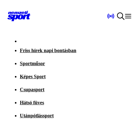
Friss hírek napi bontásban
Sportműsor
Képes Sport
Csupasport
Hátsó füves
Utánpótlássport