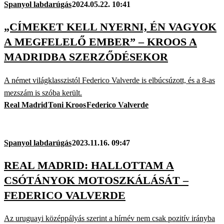
Spanyol labdarúgás
2024.05.22. 10:41
„CÍMEKET KELL NYERNI, ÉN VAGYOK
A MEGFELELŐ EMBER” – KROOS A
MADRIDBA SZERZŐDÉSEKOR
A német világklasszistól Federico Valverde is elbúcsúzott, és a 8-as
mezszám is szóba került.
Real Madrid
Toni Kroos
Federico Valverde
Spanyol labdarúgás
2023.11.16. 09:47
REAL MADRID: HALLOTTAM A
CSÓTÁNYOK MOTOSZKÁLÁSÁT –
FEDERICO VALVERDE
Az uruguayi középpályás szerint a hírnév nem csak pozitív irányba