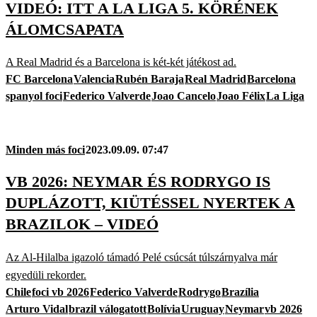
VIDEÓ: ITT A LA LIGA 5. KÖRÉNEK
ÁLOMCSAPATA
A Real Madrid és a Barcelona is két-két játékost ad.
FC Barcelona
Valencia
Rubén Baraja
Real Madrid
Barcelona
spanyol foci
Federico Valverde
Joao Cancelo
Joao Félix
La Liga
Minden más foci
2023.09.09. 07:47
VB 2026: NEYMAR ÉS RODRYGO IS
DUPLÁZOTT, KIÜTÉSSEL NYERTEK A
BRAZILOK – VIDEÓ
Az Al-Hilalba igazoló támadó Pelé csúcsát túlszárnyalva már
egyedüli rekorder.
Chile
foci vb 2026
Federico Valverde
Rodrygo
Brazília
Arturo Vidal
brazil válogatott
Bolívia
Uruguay
Neymar
vb 2026