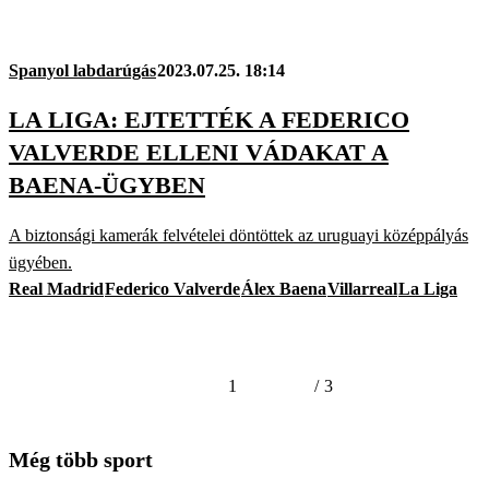
Spanyol labdarúgás
2023.07.25. 18:14
LA LIGA: EJTETTÉK A FEDERICO
VALVERDE ELLENI VÁDAKAT A
BAENA-ÜGYBEN
A biztonsági kamerák felvételei döntöttek az uruguayi középpályás
ügyében.
Real Madrid
Federico Valverde
Álex Baena
Villarreal
La Liga
1
/
3
Még több sport