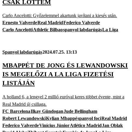
CSAK LŐTTEM
Carlo Ancelotti: Győzelemmel akartunk javítani a kiesés után.
Ernesto Valverde
Real Madrid
Federico Valverde
Carlo Ancelotti
Athletic Bilbao
spanyol labdarúgás
La Liga
Spanyol labdarúgás
2024.07.25. 13:13
MBAPPÉT DE JONG ÉS LEWANDOWSKI
IS MEGELŐZI A LA LIGA FIZETÉSI
LISTÁJÁN
A holland 6, a lengyel 2 millió euróval keres többet évente, mint a
Real Madrid új csillaga.
FC Barcelona
Ilkay Gündogan
Jude Bellingham
Robert Lewandowski
Kylian Mbappé
spanyol foci
Real Madrid
Federico Valverde
Vinícius Júnior
Atlético Madrid
Jan Oblak