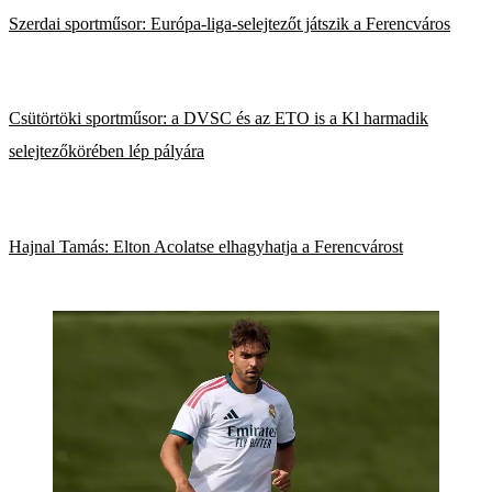
Szerdai sportműsor: Európa-liga-selejtezőt játszik a Ferencváros
Csütörtöki sportműsor: a DVSC és az ETO is a Kl harmadik
selejtezőkörében lép pályára
Hajnal Tamás: Elton Acolatse elhagyhatja a Ferencvárost