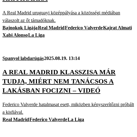
A Real Madrid uruguayi középpályása a közösségi médiában
válaszolt az őt támadóknak.
Bajnokok Ligája
Real Madrid
Federico Valverde
Kajrat Almati
Xabi Alonso
La Liga
Spanyol labdarúgás
2025.08.19. 13:14
A REAL MADRID KLASSZISA MÁR
TUDJA, MIÉRT NEM TANÁCSOS A
LAKÁSBAN FOCIZNI – VIDEÓ
Federico Valverde hatalmasat esett, miközben kényszerítőzni próbált
a kisfiával.
Real Madrid
Federico Valverde
La Liga