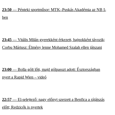
23:50
— Pénteki sportműsor: MTK–Puskás Akadémia az NB I-
ben
23:45
— Vitális Milán gyerekként érkezett, bajnokként távozik;
Corbu Máriusz: Élmény lenne Mohamed Szalah ellen játszani
23:00
— Bolla gólt lőtt, majd gólpasszt adott: Észtországban
nyert a Rapid Wien – videó
22:57
— El-selejtező: nagy előnyt szerzett a Benfica a rájátszás
előtt; Redzicék is nyertek