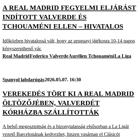
A REAL MADRID FEGYELMI ELJÁRÁST
INDÍTOTT VALVERDE ÉS
TCHOUAMÉNI ELLEN – HIVATALOS
Időközben hivatalossá vált, hogy az uruguayi játékosra 10-14 napos
kényszerpihenő vár.
Real Madrid
Federico Valverde
Aurélien Tchouaméni
La Liga
Spanyol labdarúgás
2026.05.07. 16:30
VEREKEDÉS TÖRT KI A REAL MADRID
ÖLTÖZŐJÉBEN, VALVERDÉT
KÓRHÁZBA SZÁLLÍTOTTÁK
A belső megosztottság és a bizonytalanság elsősorban a La Ligát
vezető Barcelonának kedvezhet, hiszen vasárnap el Clásicót