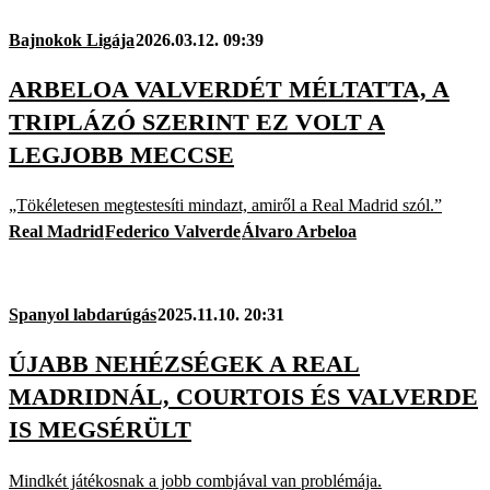
Bajnokok Ligája
2026.03.12. 09:39
ARBELOA VALVERDÉT MÉLTATTA, A
TRIPLÁZÓ SZERINT EZ VOLT A
LEGJOBB MECCSE
„Tökéletesen megtestesíti mindazt, amiről a Real Madrid szól.”
Real Madrid
Federico Valverde
Álvaro Arbeloa
Spanyol labdarúgás
2025.11.10. 20:31
ÚJABB NEHÉZSÉGEK A REAL
MADRIDNÁL, COURTOIS ÉS VALVERDE
IS MEGSÉRÜLT
Mindkét játékosnak a jobb combjával van problémája.