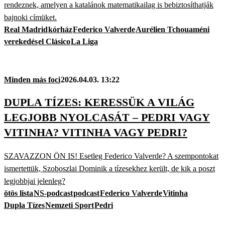
rendeznek, amelyen a katalánok matematikailag is bebiztosíthatják
bajnoki címüket.
Real Madrid
kórház
Federico Valverde
Aurélien Tchouaméni
verekedés
el Clásico
La Liga
Minden más foci
2026.04.03. 13:22
DUPLA TÍZES: KERESSÜK A VILÁG
LEGJOBB NYOLCASÁT – PEDRI VAGY
VITINHA? VITINHA VAGY PEDRI?
SZAVAZZON ÖN IS! Esetleg Federico Valverde? A szempontokat
ismertettük, Szoboszlai Dominik a tízesekhez került, de kik a poszt
legjobbjai jelenleg?
ötös lista
NS-podcast
podcast
Federico Valverde
Vitinha
Dupla Tízes
Nemzeti Sport
Pedri