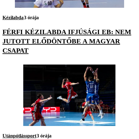
Kézilabda
3 órája
FÉRFI KÉZILABDA IFJÚSÁGI EB: NEM
JUTOTT ELŐDÖNTŐBE A MAGYAR
CSAPAT
Utánpótlássport
3 órája