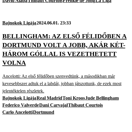
David Alaba
Thibaut Courtois
Frenkie de Jong
La Liga
Bajnokok Ligája
2024.06.01. 23:33
BELLINGHAM: AZ ELSŐ FÉLIDŐBEN A
DORTMUND VOLT A JOBB, AKÁR KÉT-
HÁROM GÓLLAL IS VEZETHETETT
VOLNA
Ancelotti: Az első félidőben szenvedtünk, a másodikban már
kevesebbszer adtuk el a labdát, jobban játszottunk, de ezek most
jelentéktelen részletek.
Bajnokok Ligája
Real Madrid
Toni Kroos
Jude Bellingham
Federico Valverde
Dani Carvajal
Thibaut Courtois
Carlo Ancelotti
Dortmund