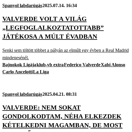
Spanyol labdarúgás
2025.07.14. 16:34
VALVERDE VOLT A VILÁG
„LEGFOGLALKOZTATOTTABB”
JÁTÉKOSA A MÚLT ÉVADBAN
Senki sem töltött többet a pályán az elmúlt egy évben a Real Madrid
mindenesénél.
Bajnokok Ligája
klub-vb extra
Federico Valverde
Xabi Alonso
Carlo Ancelotti
La Liga
Spanyol labdarúgás
2025.04.21. 08:31
VALVERDE: NEM SOKAT
GONDOLKODTAM, NÉHA ELKEZDEK
KÉTELKEDNI MAGAMBAN, DE MOST