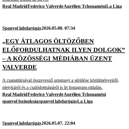
Real Madrid
Federico Valverde
Aurélien Tchouaméni
La Liga
Spanyol labdarúgás
2026.05.08. 07:34
„EGY ÁTLAGOS ÖLTÖZŐBEN
ELŐFORDULHATNAK ILYEN DOLGOK”
– A KÖZÖSSÉGI MÉDIÁBAN ÜZENT
VALVERDE
A csapattársával összevesző uruguayi a sérülése körülményeiről,
pletykáról és a csalódottságáról is írt Instagram-oldalán.
Real Madrid
Federico Valverde
Aurélien Tchouaméni
spanyol bajnokság
spanyol labdarúgás
La Liga
Spanyol labdarúgás
2026.05.07. 22:04