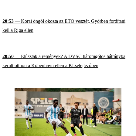
20:53
— Korai öngól okozta az ETO vesztét, Győrben fordítani
kell a Riga ellen
20:50
— Elúsztak a remények? A DVSC háromgólos hátrányba
került otthon a Köbenhavn ellen a Kl-selejtezőben