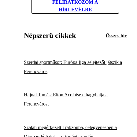
FELIRATKOZOM A
HÍRLEVÉLRE
Népszerű cikkek
Összes hír
Szerdai sportműsor: Európa-liga-selejtezőt játszik a
Ferencváros
Hajnal Tamás: Elton Acolatse elhagyhatja a
Ferencvárost
Szalah megérkezett Trabzonba, célegyenesben a
Diomandé-üzlet – ez történt szerdán a