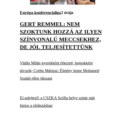
Európa-konferencialiga
2 órája
GERT REMMEL: NEM
SZOKTUNK HOZZÁ AZ ILYEN
SZÍNVONALÚ MECCSEKHEZ,
DE JÓL TELJESÍTETTÜNK
Vitális Milán gyerekként érkezett, bajnokként
távozik; Corbu Máriusz: Élmény lenne Mohamed
Szalah ellen játszani
El-selejtező: a CSZKA Szófia helye szinte már
biztos a rájátszásban