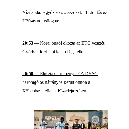
Vízilabda: legyőzte az olaszokat, Eb-döntős az
U20-as női válogatott
20:53
— Korai öngól okozta az ETO vesztét,
Győrben fordítani kell a Riga ellen
20:50
— Elúsztak a remények? A DVSC
háromgólos hátrányba került otthon a
Köbenhavn ellen a Kl-selejtezőben