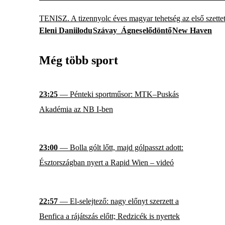
TENISZ. A tizennyolc éves magyar tehetség az első szettet
Eleni Daniilodu
Szávay_Ágnes
elődöntő
New Haven
Még több sport
23:25
— Pénteki sportműsor: MTK–Puskás
Akadémia az NB I-ben
23:00
— Bolla gólt lőtt, majd gólpasszt adott:
Észtországban nyert a Rapid Wien – videó
22:57
— El-selejtező: nagy előnyt szerzett a
Benfica a rájátszás előtt; Redzicék is nyertek