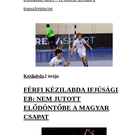
transzferpiacon
Kézilabda
2 órája
FÉRFI KÉZILABDA IFJÚSÁGI
EB: NEM JUTOTT
ELŐDÖNTŐBE A MAGYAR
CSAPAT