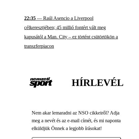
22:35
— Raúl Asencio a Liverpool
célkeresztjében; 45 millió fontért vált meg
kapusától a Man. City – ez történt csütörtökön a
transzferpiacon
HÍRLEVÉL
Nem akar lemaradni az NSO cikkeiről? Adja
meg a nevét és az e-mail címét, és mi naponta
elküldjük Önnek a legjobb írásokat!