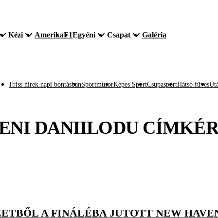
Kézi
Amerika
F1
Egyéni
Csapat
Galéria
Friss hírek napi bontásban
Sportműsor
Képes Sport
Csupasport
Hátsó füves
Utá
ENI DANIILODU
CÍMKÉR
ZETBŐL A FINÁLÉBA JUTOTT NEW HAVE