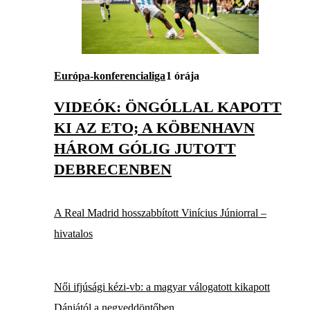
Európa-konferencialiga
1 órája
VIDEÓK: ÖNGÓLLAL KAPOTT
KI AZ ETO; A KÖBENHAVN
HÁROM GÓLIG JUTOTT
DEBRECENBEN
A Real Madrid hosszabbított Vinícius Júniorral –
hivatalos
Női ifjúsági kézi-vb: a magyar válogatott kikapott
Dániától a negyeddöntőben