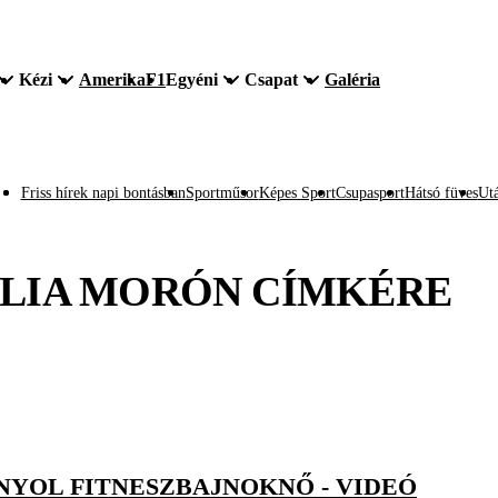
Kézi
Amerika
F1
Egyéni
Csapat
Galéria
Friss hírek napi bontásban
Sportműsor
Képes Sport
Csupasport
Hátsó füves
Utá
LIA MORÓN
CÍMKÉRE
ANYOL FITNESZBAJNOKNŐ - VIDEÓ