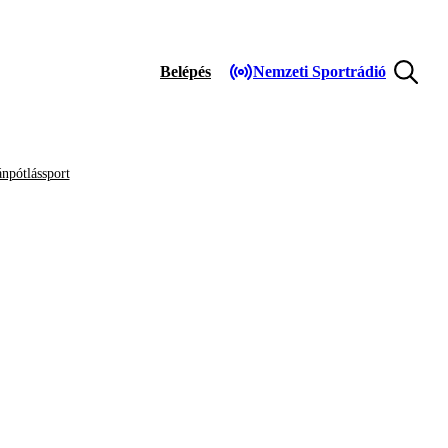
Belépés
Nemzeti Sportrádió
npótlássport