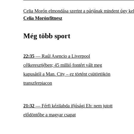
Celia Morón elmondása szerint a párjának mindent úgy kell
Celia Morón
fitnesz
Még több sport
22:35
— Raúl Asencio a Liverpool
célkeresztjében; 45 millió fontért vált meg
kapusától a Man. City – ez történt csütörtökön
transzferpiacon
21:32
— Férfi kézilabda ifjúsági Eb: nem jutott
elődöntőbe a magyar csapat