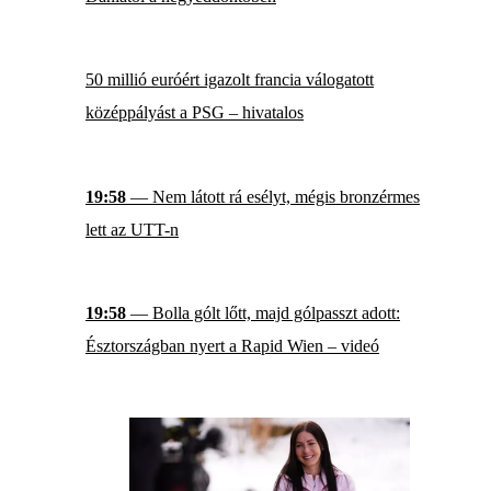
50 millió euróért igazolt francia válogatott
középpályást a PSG – hivatalos
19:58
— Nem látott rá esélyt, mégis bronzérmes
lett az UTT-n
19:58
— Bolla gólt lőtt, majd gólpasszt adott:
Észtországban nyert a Rapid Wien – videó