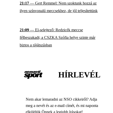
21:17
— Gert Remmel: Nem szoktunk hozzá az
ilyen színvonalú meccsekhez, de jól teljesítettünk
21:09
— El-selejtező: Redzicék meccse
félbeszakadt; a CSZKA Szófia helye szinte már
biztos a rájátszásban
HÍRLEVÉL
Nem akar lemaradni az NSO cikkeiről? Adja
meg a nevét és az e-mail címét, és mi naponta
elküldjük Önnek a legjobb írásokat!