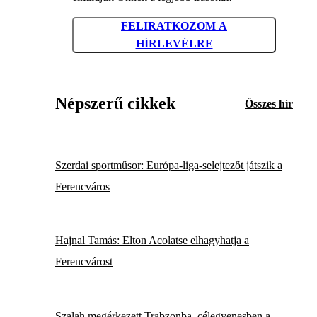
FELIRATKOZOM A
HÍRLEVÉLRE
Népszerű cikkek
Összes hír
Szerdai sportműsor: Európa-liga-selejtezőt játszik a
Ferencváros
Hajnal Tamás: Elton Acolatse elhagyhatja a
Ferencvárost
Szalah megérkezett Trabzonba, célegyenesben a