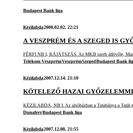
Budapest Bank liga
Kézilabda
2008.02.02. 22:21
A VESZPRÉM ÉS A SZEGED IS G
FÉRFI NB I, RÁJÁTSZÁS. Az MKB szerb átlövője, Marko Vu
Telekom Veszprém
Veszprém
Szeged
Budapest Bank li
Kézilabda
2007.12.14. 21:10
KÖTELEZŐ HAZAI GYŐZELEMMEL
KÉZILABDA, NB I. Az alsóházban a Tatabánya a Tatát győz
Dunaferr
Budapest Bank liga
Kézilabda
2007.12.08. 21:55