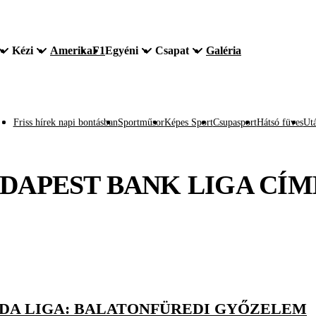
Kézi
Amerika
F1
Egyéni
Csapat
Galéria
Friss hírek napi bontásban
Sportműsor
Képes Sport
Csupasport
Hátsó füves
Utá
DAPEST BANK LIGA
CÍM
BDA LIGA: BALATONFÜREDI GYŐZELEM