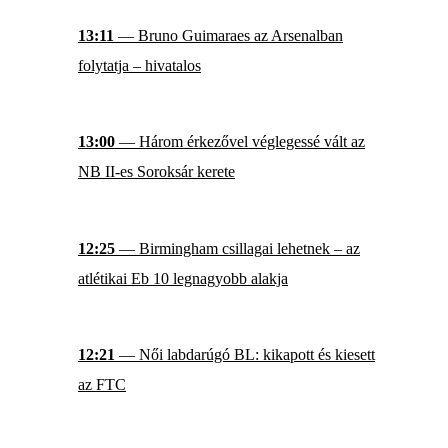
13:11
— Bruno Guimaraes az Arsenalban
folytatja – hivatalos
13:00
— Három érkezővel véglegessé vált az
NB II-es Soroksár kerete
12:25
— Birmingham csillagai lehetnek – az
atlétikai Eb 10 legnagyobb alakja
12:21
— Női labdarúgó BL: kikapott és kiesett
az FTC