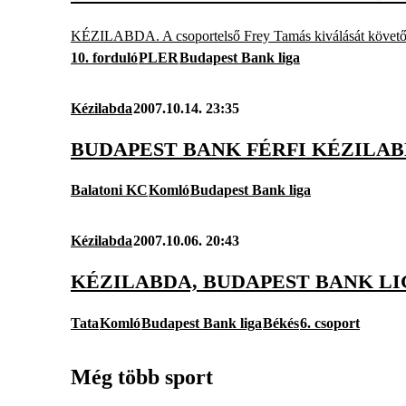
KÉZILABDA. A csoportelső Frey Tamás kiválását követően
10. forduló
PLER
Budapest Bank liga
Kézilabda
2007.10.14. 23:35
BUDAPEST BANK FÉRFI KÉZILAB
Balatoni KC
Komló
Budapest Bank liga
Kézilabda
2007.10.06. 20:43
KÉZILABDA, BUDAPEST BANK LIG
Tata
Komló
Budapest Bank liga
Békés
6. csoport
Még több sport