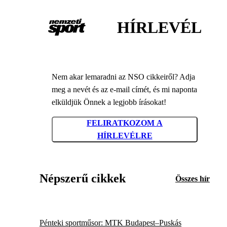
HÍRLEVÉL
Nem akar lemaradni az NSO cikkeiről? Adja
meg a nevét és az e-mail címét, és mi naponta
elküldjük Önnek a legjobb írásokat!
FELIRATKOZOM A
HÍRLEVÉLRE
Népszerű cikkek
Összes hír
Pénteki sportműsor: MTK Budapest–Puskás