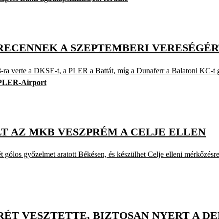
BRECENNEK A SZEPTEMBERI VERESÉGÉ
te a DKSE-t, a PLER a Battát, míg a Dunaferr a Balatoni KC-t g
PLER-Airport
 AZ MKB VESZPRÉM A CELJE ELLEN
los győzelmet aratott Békésen, és készülhet Celje elleni mérkőzésre
ÉT VESZTETTE, BIZTOSAN NYERT A D