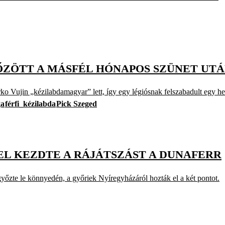
YŐZÖTT A MÁSFÉL HÓNAPOS SZÜNET UT
jin „kézilabdamagyar” lett, így egy légiósnak felszabadult egy he
ga
férfi_kézilabda
Pick Szeged
 KEZDTE A RÁJÁTSZÁST A DUNAFERR
te le könnyedén, a győriek Nyíregyházáról hozták el a két pontot.