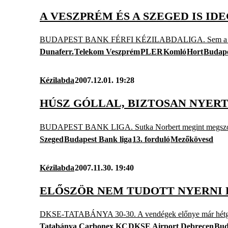
A VESZPRÉM ÉS A SZEGED IS I
BUDAPEST BANK FÉRFI KÉZILABDALIGA. Sem a Gyöngyös
Dunaferr.
Telekom Veszprém
PLER
Komló
Hort
Budape
Kézilabda
2007.12.01. 19:28
HÚSZ GÓLLAL, BIZTOSAN NYERT
BUDAPEST BANK LIGA. Sutka Norbert megint megszórta mag
Szeged
Budapest Bank liga
13. forduló
Mezőkövesd
Kézilabda
2007.11.30. 19:40
ELŐSZÖR NEM TUDOTT NYERNI 
DKSE-TATABÁNYA 30-30. A vendégek előnye már hétgólos 
Tatabánya Carbonex KC
DKSE Airport Debrecen
Bud