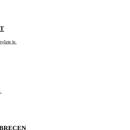
RT
yőzte le.
.
EBRECEN