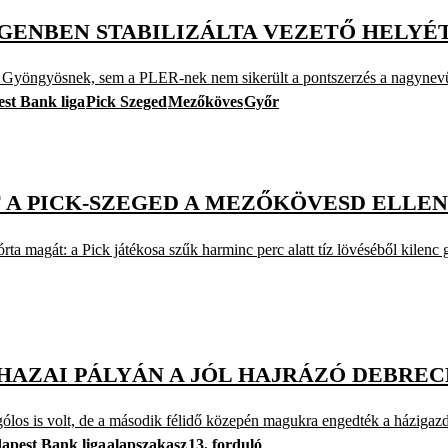
DEGENBEN STABILIZÁLTA VEZETŐ HELYÉ
nek, sem a PLER-nek nem sikerült a pontszerzés a nagynevű el
st Bank liga
Pick Szeged
Mezőköves
Győr
 A PICK-SZEGED A MEZŐKÖVESD ELLEN
át: a Pick játékosa szűk harminc perc alatt tíz lövéséből kilenc g
HAZAI PÁLYÁN A JÓL HAJRÁZÓ DEBRE
is volt, de a második félidő közepén magukra engedték a házigazd
apest Bank liga
alapszakasz
13. forduló