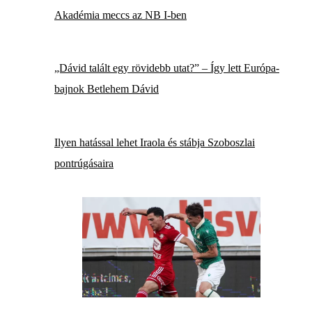
Akadémia meccs az NB I-ben
„Dávid talált egy rövidebb utat?” – Így lett Európa-
bajnok Betlehem Dávid
Ilyen hatással lehet Iraola és stábja Szoboszlai
pontrúgásaira