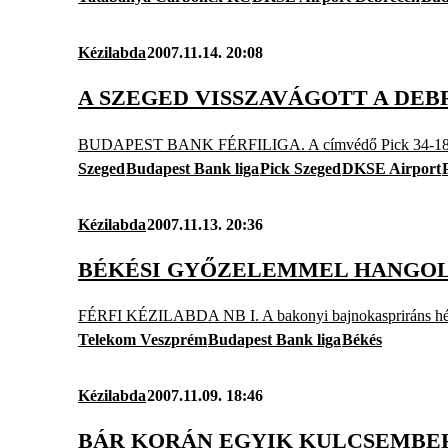
Kézilabda
2007.11.14. 20:08
A SZEGED VISSZAVÁGOTT A DE
BUDAPEST BANK FÉRFILIGA. A címvédő Pick 34-18-ra ver
Szeged
Budapest Bank liga
Pick Szeged
DKSE Airport
Kézilabda
2007.11.13. 20:36
BÉKÉSI GYŐZELEMMEL HANGOLT
FÉRFI KÉZILABDA NB I. A bakonyi bajnokaspriráns hét gó
Telekom Veszprém
Budapest Bank liga
Békés
Kézilabda
2007.11.09. 18:46
BÁR KORÁN EGYIK KULCSEMBER