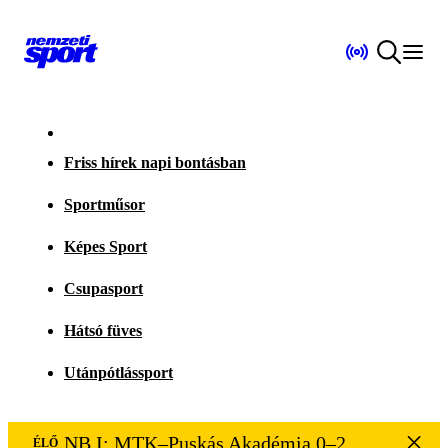
Friss hírek napi bontásban
Sportműsor
Képes Sport
Csupasport
Hátsó füves
Utánpótlássport
NB I: MTK–Puskás Akadémia 0–2
ÉLŐ