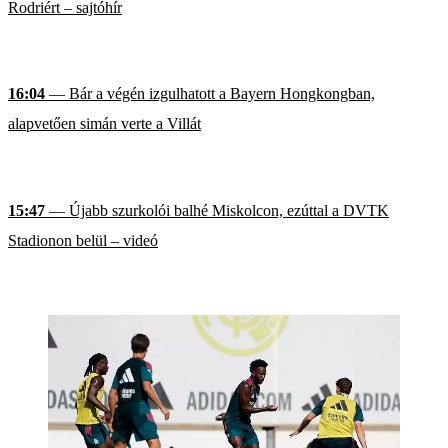
Rodriért – sajtóhír
16:04
— Bár a végén izgulhatott a Bayern Hongkongban,
alapvetően simán verte a Villát
15:47
— Újabb szurkolói balhé Miskolcon, ezúttal a DVTK
Stadionon belül – videó