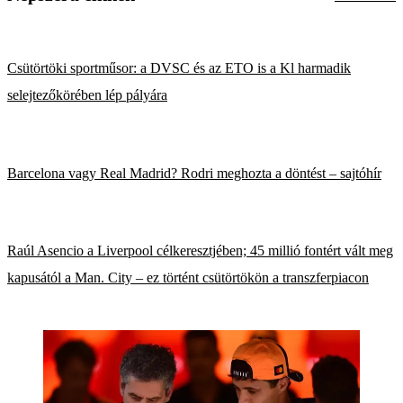
Csütörtöki sportműsor: a DVSC és az ETO is a Kl harmadik
selejtezőkörében lép pályára
Barcelona vagy Real Madrid? Rodri meghozta a döntést – sajtóhír
Raúl Asencio a Liverpool célkeresztjében; 45 millió fontért vált meg
kapusától a Man. City – ez történt csütörtökön a transzferpiacon