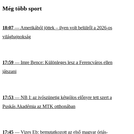
Még több sport
18:07
— Amerikából jöttek – ilyen volt belülről a 2026-os
világbajnokság
17:59
— Imre Bence: Különleges lesz a Ferencváros ellen
játszani
17:53
— NB I: az ivószünetig kétgólos előnyre tett szert a
Puskás Akadémia az MTK otthonában
17:45
— Vizes Eb: bemutatkozott az első magyar óriás-