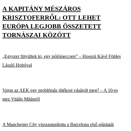
A KAPITÁNY MÉSZÁROS
KRISZTOFERRŐL: OTT LEHET
EURÓPA LEGJOBB ÖSSZETETT
TORNÁSZAI KÖZÖTT
„Egyszer fütyültek ki, egy pólómeccsen” – Hosszú Kávé Földes
László Hobóval
Vajon az AEK egy problémás játékost vásárolt meg? – A 10-es
mez Vitális Milánról
A Manchester City visszautasította a Barcelona első ajánlatát