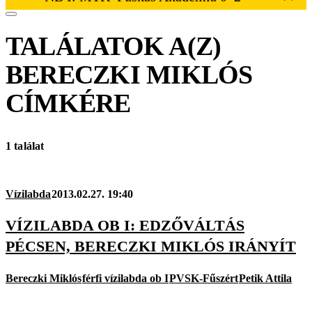
TALÁLATOK A(Z)
BERECZKI MIKLÓS
CÍMKÉRE
1 találat
Vízilabda
2013.02.27. 19:40
VÍZILABDA OB I: EDZŐVÁLTÁS
PÉCSEN, BERECZKI MIKLÓS IRÁNYÍT
Bereczki Miklós
férfi vízilabda ob I
PVSK-Fűszért
Petik Attila