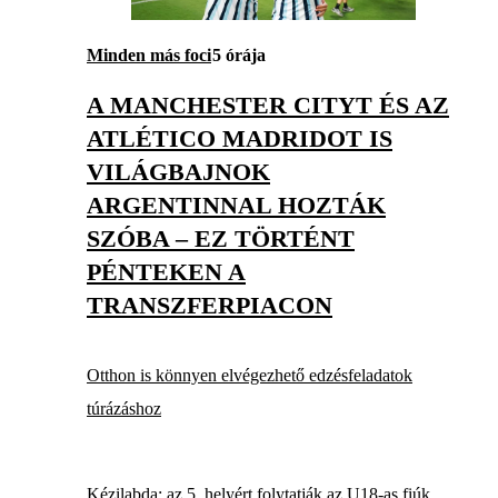
Minden más foci
5 órája
A MANCHESTER CITYT ÉS AZ
ATLÉTICO MADRIDOT IS
VILÁGBAJNOK
ARGENTINNAL HOZTÁK
SZÓBA – EZ TÖRTÉNT
PÉNTEKEN A
TRANSZFERPIACON
Otthon is könnyen elvégezhető edzésfeladatok
túrázáshoz
Kézilabda: az 5. helyért folytatják az U18-as fiúk