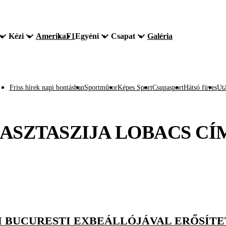
Kézi
Amerika
F1
Egyéni
Csapat
Galéria
Friss hírek napi bontásban
Sportműsor
Képes Sport
Csupasport
Hátsó füves
Utá
ASZTASZIJA LOBACS
CÍ
SM BUCURESTI EXBEÁLLÓJÁVAL ERŐSÍT