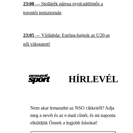
23:08
— Stollárék párosa nyolcaddöntős a
torontói tenisztornán
23:05
— Vízilabda: Európa-bajnok az U20-as
női válogatott!
HÍRLEVÉL
Nem akar lemaradni az NSO cikkeiről? Adja
meg a nevét és az e-mail címét, és mi naponta
elküldjük Önnek a legjobb írásokat!