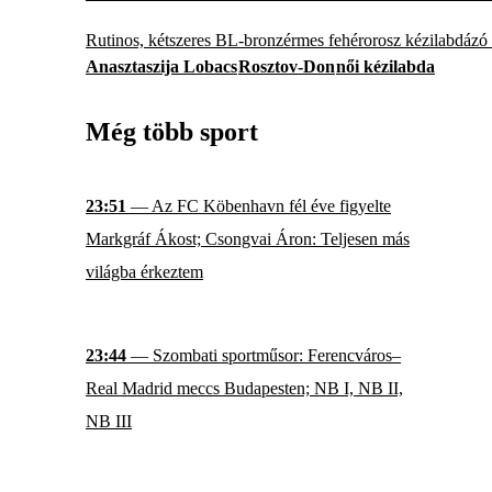
Rutinos, kétszeres BL-bronzérmes fehérorosz kézilabdázó é
Anasztaszija Lobacs
Rosztov-Don
női kézilabda
Még több sport
23:51
— Az FC Köbenhavn fél éve figyelte
Markgráf Ákost; Csongvai Áron: Teljesen más
világba érkeztem
23:44
— Szombati sportműsor: Ferencváros–
Real Madrid meccs Budapesten; NB I, NB II,
NB III