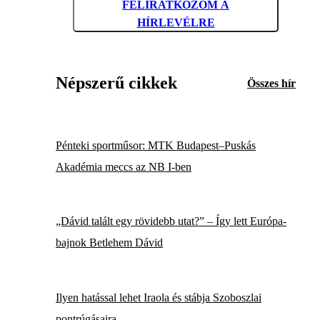
FELIRATKOZOM A
HÍRLEVÉLRE
Népszerű cikkek
Összes hír
Pénteki sportműsor: MTK Budapest–Puskás
Akadémia meccs az NB I-ben
„Dávid talált egy rövidebb utat?” – Így lett Európa-
bajnok Betlehem Dávid
Ilyen hatással lehet Iraola és stábja Szoboszlai
pontrúgásaira