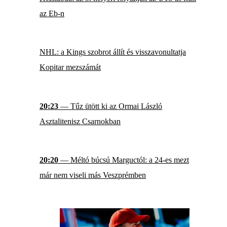
az Eb-n
NHL: a Kings szobrot állít és visszavonultatja
Kopitar mezszámát
20:23
— Tűz ütött ki az Ormai László
Asztalitenisz Csarnokban
20:20
— Méltó búcsú Marguctól: a 24-es mezt
már nem viseli más Veszprémben