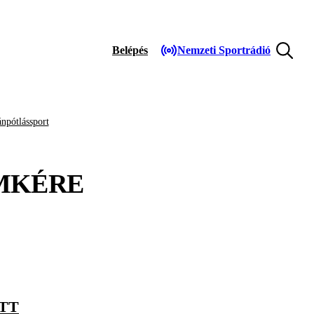
Belépés
Nemzeti Sportrádió
npótlássport
MKÉRE
ETT