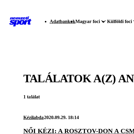
Adatbankok
Magyar foci
Külföldi foci
TALÁLATOK A(Z)
AN
1 találat
Kézilabda
2020.09.29. 18:14
NŐI KÉZI: A ROSZTOV-DON A C