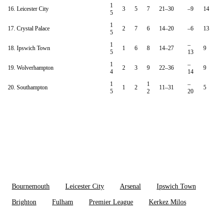
1
16. Leicester City
3
5
7
21–30
–9
14
5
1
17. Crystal Palace
2
7
6
14–20
–6
13
5
1
–
18. Ipswich Town
1
6
8
14–27
9
5
13
1
–
19. Wolverhampton
2
3
9
22–36
9
4
14
1
1
–
20. Southampton
1
2
11–31
5
5
2
20
Bournemouth
Leicester City
Arsenal
Ipswich Town
Brighton
Fulham
Premier League
Kerkez Milos