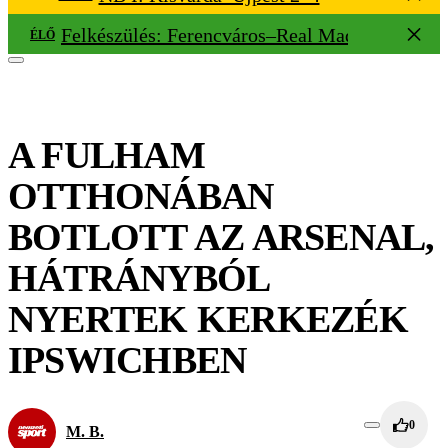
Felkészülés: Ferencváros–Real Madrid 1–2
ÉLŐ
A FULHAM
OTTHONÁBAN
BOTLOTT AZ ARSENAL,
HÁTRÁNYBÓL
NYERTEK KERKEZÉK
IPSWICHBEN
0
M. B.