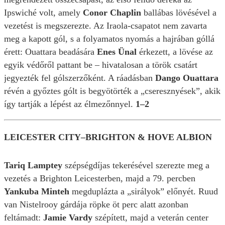
Ipswiché volt, amely
Conor Chaplin
ballábas lövésével a
vezetést is megszerezte. Az Iraola-csapatot nem zavarta
meg a kapott gól, s a folyamatos nyomás a hajrában góllá
érett: Ouattara beadására
Enes Ünal
érkezett, a lövése az
egyik védőről pattant be – hivatalosan a török csatárt
jegyezték fel gólszerzőként. A ráadásban
Dango Ouattara
révén a győztes gólt is begyötörték a „cseresznyések”, akik
így tartják a lépést az élmezőnnyel.
1–2
LEICESTER CITY–BRIGHTON & HOVE ALBION
Tariq Lamptey
szépségdíjas tekerésével szerezte meg a
vezetés a Brighton Leicesterben, majd a 79. percben
Yankuba Minteh
megduplázta a „sirályok” előnyét. Ruud
van Nistelrooy gárdája röpke öt perc alatt azonban
feltámadt:
Jamie Vardy
szépített, majd a veterán center