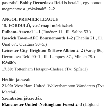
passzából
Bobby Decordova-Reid
is betalált, egy pontot
megmentve a „rókáknak”.
2–2
ANGOL PREMIER LEAGUE
15. FORDULÓ, vasárnapi mérkőzések
Fulham–Arsenal 1–1
(Jiménez 11., ill. Saliba 53.)
Ipswich Town–AFC Bournemouth 1–2
(Chaplin 21., ill.
Ünal 87., Ouattara 90+5.)
Leicester City–Brighton & Hove Albion
2–2
(Vardy 86.,
Decordova-Reid 90+1., ill. Lamptey 37., Minteh 79.)
Később
17.30:
Tottenham Hotspur–Chelsea (
Tv:
Spíler1)
Hétfőn játsszák
21.00:
West Ham United–Wolverhampton Wanderers (
Tv:
Match4)
Szombaton játszották
Manchester United–Nottingham Forest 2–3
(Höjlund