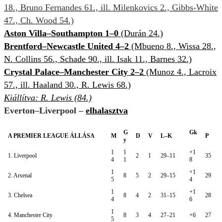
18., Bruno Fernandes 61., ill. Milenkovics 2., Gibbs-White
47., Ch. Wood 54.)
Aston Villa–Southampton 1–0
(Durán 24.)
Brentford–Newcastle United 4–2
(Mbueno 8., Wissa 28.,
N. Collins 56., Schade 90., ill. Isak 11., Barnes 32.)
Crystal Palace–Manchester City 2–2
(Munoz 4., Lacroix
57., ill. Haaland 30., R. Lewis 68.)
Kiállítva: R. Lewis (84.)
Everton–Liverpool –
elhalasztva
G
Gk
A PREMIER LEAGUE ÁLLÁSA
M
D
V
L–K
P
y
1
1
+1
1. Liverpool
2
1
29–11
35
4
1
8
1
+1
2. Arsenal
8
5
2
29–15
29
5
4
1
+1
3. Chelsea
8
4
2
31–15
28
4
6
1
4. Manchester City
8
3
4
27–21
+6
27
5