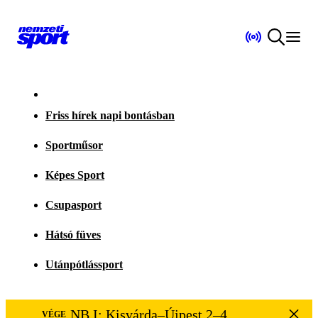
Friss hírek napi bontásban
Sportműsor
Képes Sport
Csupasport
Hátsó füves
Utánpótlássport
NB I: Kisvárda–Újpest 2–4
VÉGE