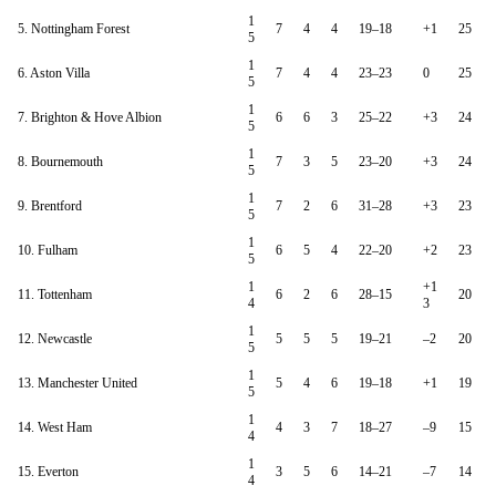
1
5. Nottingham Forest
7
4
4
19–18
+1
25
5
1
6. Aston Villa
7
4
4
23–23
0
25
5
1
7. Brighton & Hove Albion
6
6
3
25–22
+3
24
5
1
8. Bournemouth
7
3
5
23–20
+3
24
5
1
9. Brentford
7
2
6
31–28
+3
23
5
1
10. Fulham
6
5
4
22–20
+2
23
5
1
+1
11. Tottenham
6
2
6
28–15
20
4
3
1
12. Newcastle
5
5
5
19–21
–2
20
5
1
13. Manchester United
5
4
6
19–18
+1
19
5
1
14. West Ham
4
3
7
18–27
–9
15
4
1
15. Everton
3
5
6
14–21
–7
14
4