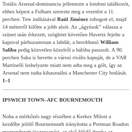
Totális Arsenal-dominancia jellemezte a londoni találkozót,
ehhez képest a Fulham szerezte meg a vezetést a 11.
percben: Tete indításával
Raúl Jiménez
robogott el, majd
14 méterről kilőtte a jobb alsót. Az „ágyúsok” válasza a
szünet után érkezett, szögletet követően Havertz fejelte a
kapuval párhuzamosan a labdát, a berobbanó
William
Saliba
pedig közvetlen közelről a hálóba passzolt. A 90.
percben Saka is bevette a városi rivális kapuját, de a VAR
Martinelli leshelyzete miatt nem adta meg a gólt, így az
Arsenal nem tudta kihasználni a Manchester City botlását.
1–1
IPSWICH TOWN–AFC BOURNEMOUTH
Noha a mérkőzés nagy részében a Kerkez Milost a
kezdőbe jelölő Bournemouth irányította a Portman Roadon
megrendezett összecsapást, az első félidő dereka az