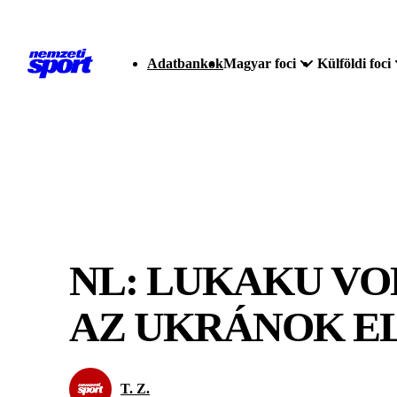
Adatbankok
Magyar foci
Külföldi foci
NL: LUKAKU VO
AZ UKRÁNOK E
T. Z.