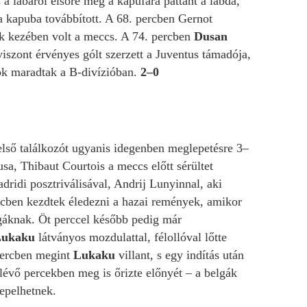
a lábáról elsőre még a kapufára pattant a labda,
a kapuba továbbított. A 68. percben Gernot
ek kezében volt a meccs. A 74. percben
Dusan
viszont érvényes gólt szerzett a Juventus támadója,
kok maradtak a B-divízióban.
2–0
 első találkozót ugyanis idegenben meglepetésre 3–
usa, Thibaut Courtois a meccs előtt sérültet
adridi posztriválisával, Andrij Lunyinnal, aki
ercben kezdtek éledezni a hazai remények, amikor
gáknak. Öt perccel később pedig már
Lukaku
látványos mozdulattal, félollóval lőtte
percben megint
Lukaku
villant, s egy indítás után
ralévő percekben meg is őrizte előnyét – a belgák
epelhetnek.