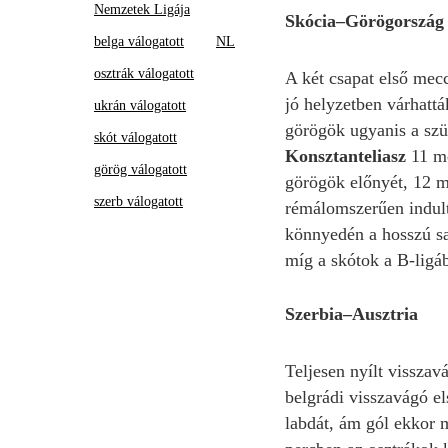
Nemzetek Ligája
Skócia–Görögország
belga válogatott
NL
osztrák válogatott
A két csapat első mec
jó helyzetben várhattá
ukrán válogatott
görögök ugyanis a szü
skót válogatott
Konsztanteliasz
11 mé
görög válogatott
görögök előnyét, 12 mé
szerb válogatott
rémálomszerűen indult 
könnyedén a hosszú sa
míg a skótok a B-ligáb
Szerbia–Ausztria
Teljesen nyílt visszav
belgrádi visszavágó e
labdát, ám gól ekkor m