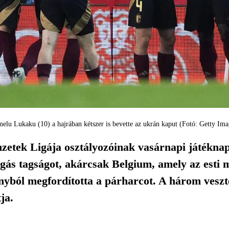
elu Lukaku (10) a hajrában kétszer is bevette az ukrán kaput (Fotó: Getty Ima
etek Ligája osztályozóinak vasárnapi játéknap
igás tagságot, akárcsak Belgium, amely az esti
nyból megfordította a párharcot. A három veszte
ja.