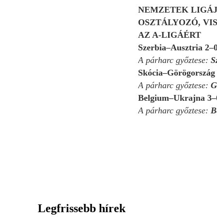
NEMZETEK LIGÁ
OSZTÁLYOZÓ, VI
AZ A-LIGÁÉRT
Szerbia–Ausztria 2–
A párharc győztese:
S
Skócia–Görögország
A párharc győztese:
G
Belgium–Ukrajna 3–
A párharc győztese:
B
Legfrissebb hírek