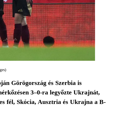
ges)
ján Görögország és Szerbia is
 mérkőzésen 3–0-ra legyőzte Ukrajnát,
s fél, Skócia, Ausztria és Ukrajna a B-