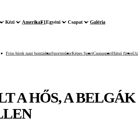
Kézi
Amerika
F1
Egyéni
Csapat
Galéria
Friss hírek napi bontásban
Sportműsor
Képes Sport
Csupasport
Hátsó füves
Utá
LT A HŐS, A BELGÁ
LLEN