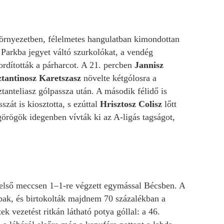
környezetben, félelmetes hangulatban kimondottan
 Parkba jegyet váltó szurkolókat, a vendég
rdították a párharcot. A 21. percben
Jannisz
tantinosz Karetszasz
növelte kétgólosra a
ztanteliasz gólpassza után. A második félidő is
zát is kiosztotta, s ezúttal
Hrisztosz Colisz
lőtt
örögök idegenben vívták ki az A-ligás tagságot,
az első meccsen 1–1-re végzett egymással Bécsben. A
bbak, és birtokolták majdnem 70 százalékban a
k vezetést ritkán látható potya góllal: a 46.