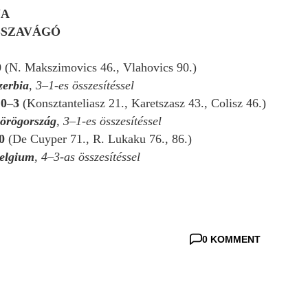
JA
SSZAVÁGÓ
0
(N. Makszimovics 46., Vlahovics 90.)
zerbia
, 3–1-es összesítéssel
 0–3
(Konsztanteliasz 21., Karetszasz 43., Colisz 46.)
örögország
, 3–1-es összesítéssel
0
(De Cuyper 71., R. Lukaku 76., 86.)
elgium
, 4–3-as összesítéssel
0 KOMMENT