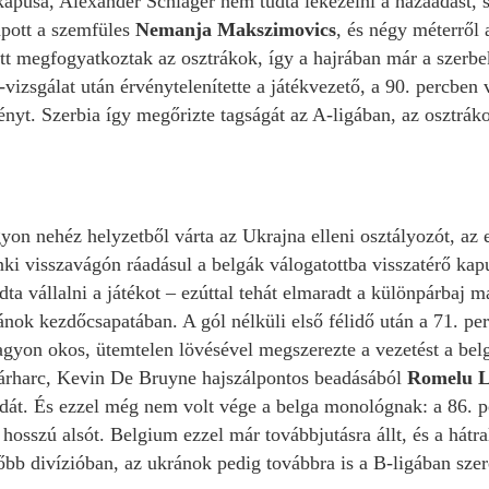
apusa, Alexander Schlager nem tudta lekezelni a hazaadást, s 
pott a szemfüles
Nemanja Makszimovics
, és négy méterről 
iatt megfogyatkoztak az osztrákok, így a hajrában már a szerb
izsgálat után érvénytelenítette a játékvezető, a 90. percben 
ényt. Szerbia így megőrizte tagságát az A-ligában, az osztrá
yon nehéz helyzetből várta az Ukrajna elleni osztályozót, az
enki visszavágón ráadásul a belgák válogatottba visszatérő kap
dta vállalni a játékot – ezúttal tehát elmaradt a különpárbaj m
ránok kezdőcsapatában. A gól nélküli első félidő után a 71. p
gyon okos, ütemtelen lövésével megszerezte a vezetést a bel
 párharc, Kevin De Bruyne hajszálpontos beadásából
Romelu 
dát. És ezzel még nem volt vége a belga monológnak: a 86. 
a hosszú alsót. Belgium ezzel már továbbjutásra állt, és a hát
őbb divízióban, az ukránok pedig továbbra is a B-ligában szer