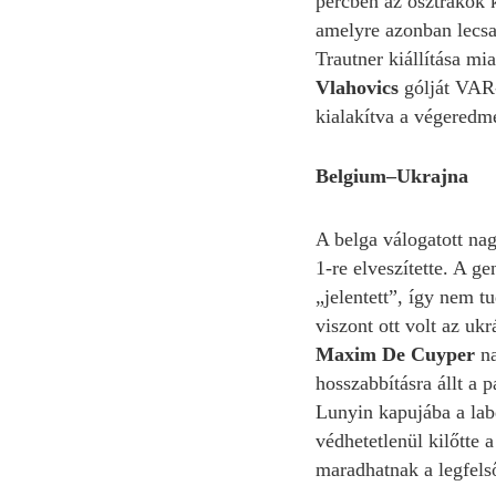
percben az osztrákok k
amelyre azonban lecsa
Trautner kiállítása m
Vlahovics
gólját VAR-v
kialakítva a végeredm
Belgium–Ukrajna
A belga válogatott nag
1-re elveszítette. A g
„jelentett”, így nem tu
viszont ott volt az uk
Maxim De Cuyper
na
hosszabbításra állt a
Lunyin kapujába a lab
védhetetlenül kilőtte 
maradhatnak a legfels