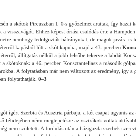
csén a skótok Pireuszban 1–0-s győzelmet arattak, így hazai 
k a visszavágót. Ehhez képest óriási csalódás érte a Hampden
netre nemhogy ledolgozták hátrányukat, de maguk javára is fo
terről kapásból lőtt a skót kapuba, majd a 43. percben
Konsz
terről, állítgatás nélkül a jobb felsőbe tekerve a labdát Kons
a skótoknak: a 46. percben Konsztanteliasz a második gólpass
rokba. A folytatásban már nem változott az eredmény, így a g
an folytathatják.
0–3
ágót ígért Szerbia és Ausztria párbaja, a két csapat ugyanis 
lső félidejében némi meglepetésre az osztrákok voltak aktíva
ég nem született. A fordulás után a házigazda szerbek szerezte