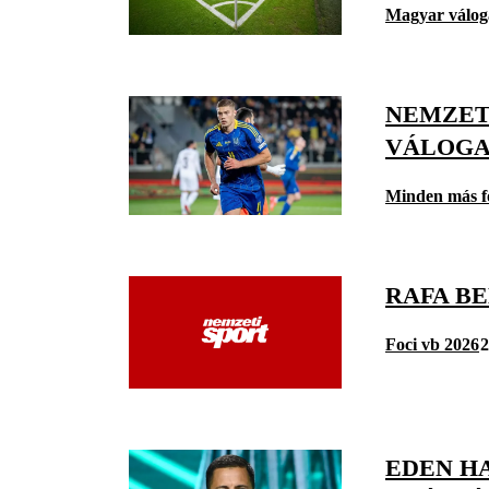
Magyar válog
NEMZET
VÁLOGA
Minden más f
RAFA B
Foci vb 2026
2
EDEN H