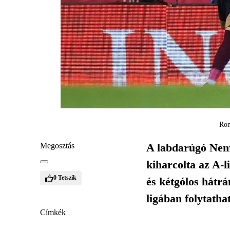
Rom
Megosztás
A labdarúgó Nemz
kiharcolta az A-l
0
Tetszik
és kétgólos hátrá
ligában folytathat
Címkék