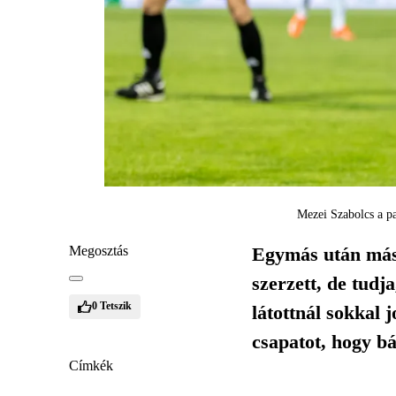
Mezei Szabolcs a pa
Megosztás
Egymás után máso
szerzett, de tudj
0
Tetszik
látottnál sokkal j
csapatot, hogy b
Címkék