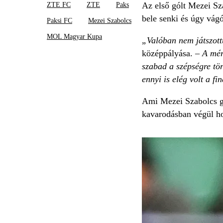
Az első gólt Mezei Sza
ZTE FC
ZTE
Paks
bele senki és úgy vágó
Paksi FC
Mezei Szabolcs
MOL Magyar Kupa
„Valóban nem játszottu
középpályása. –
A mér
szabad a szépségre tö
ennyi is elég volt a fi
Ami Mezei Szabolcs gól
kavarodásban végül ho