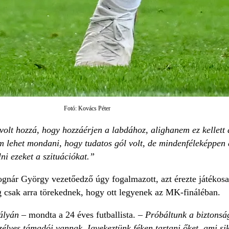
Fotó: Kovács Péter
volt hozzá, hogy hozzáérjen a labdához, alighanem ez kellett
 lehet mondani, hogy tudatos gól volt, de mindenféleképpen a
ni ezeket a szituációkat.”
ognár György vezetőedző úgy fogalmazott, azt érezte játékos
g csak arra törekednek, hogy ott legyenek az MK-fináléban.
ályán
– mondta a 24 éves futballista. –
Próbáltunk a biztonság
zélyes támadói vannak. Igyekeztünk féken tartani őket, ami si