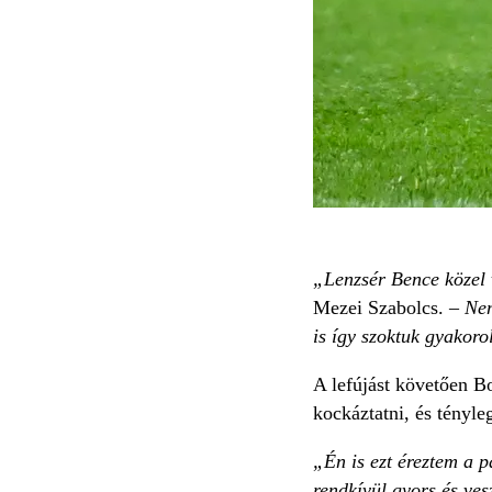
„Lenzsér Bence közel 
Mezei Szabolcs. –
Nem
is így szoktuk gyakorol
A lefújást követően B
kockáztatni, és tényle
„Én is ezt éreztem a p
rendkívül gyors és ves