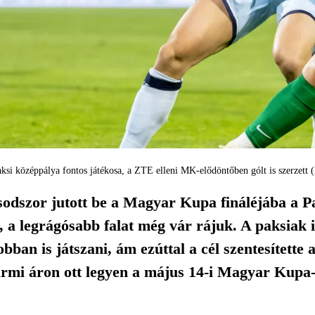
ksi középpálya fontos játékosa, a ZTE elleni MK-elődöntőben gólt is szerzett 
dszor jutott be a Magyar Kupa fináléjába a Pa
a, a leg­rágósabb falat még vár rájuk. A paksiak 
obban is játszani, ám ezúttal a cél szentesítette 
ármi áron ott legyen a május 14-i Magyar Kupa