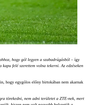
 ahhoz, hogy gól legyen a szabadrúgásból
– így
 kapu felé szerettem volna tekerni. Az edzéseken
ain, hogy egygólos előny birtokában nem akarnak
ra törekedni, nem adni területet a ZTE-nek, mert
került, hiszen nem volt nagyobb helyzetük a