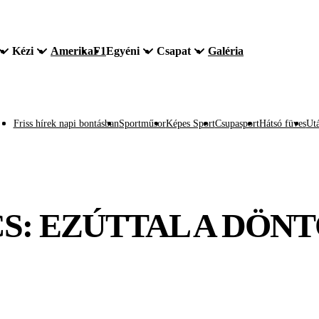
Kézi
Amerika
F1
Egyéni
Csapat
Galéria
Friss hírek napi bontásban
Sportműsor
Képes Sport
Csupasport
Hátsó füves
Utá
S: EZÚTTAL A DÖNT