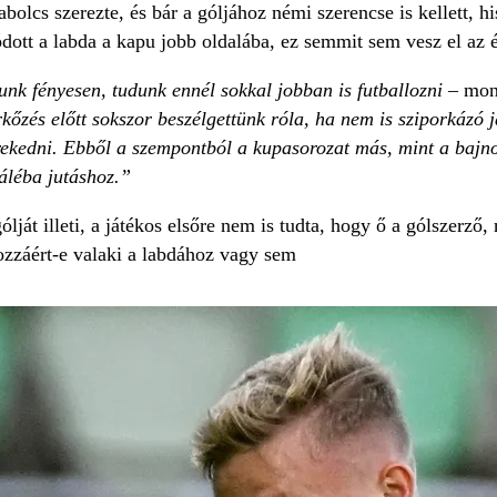
bolcs szerezte, és bár a góljához némi szerencse is kellett, h
dott a labda a kapu jobb oldalába, ez semmit sem vesz el az 
nk fényesen, tudunk ennél sokkal jobban is futballozni
– mond
kőzés előtt sokszor beszélgettünk róla, ha nem is sziporkázó j
rekedni. Ebből a szempontból a kupasorozat más, mint a bajno
náléba jutáshoz.”
ját illeti, a játékos elsőre nem is tudta, hogy ő a gólszerző,
zzáért-e valaki a labdához vagy sem