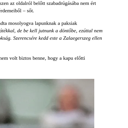
iszen az oldalról belőtt szabadrúgásába nem ért
érdemeiből – sőt.
ta mosolyogva lapunknak a paksiak
átékkal, de be kell jutnunk a döntőbe, ezúttal nem
kság. Szerencsére kedd este a Zalaegerszeg ellen
 nem volt biztos benne, hogy a kapu előtti