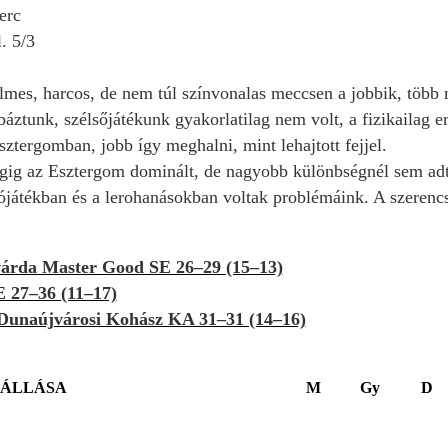
perc
l. 5/3
mes, harcos, de nem túl színvonalas meccsen a jobbik, több m
áztunk, szélsőjátékunk gyakorlatilag nem volt, a fizikailag e
ztergomban, jobb így meghalni, mint lehajtott fejjel.
ig az Esztergom dominált, de nagyobb különbségnél sem adt
dójátékban és a lerohanásokban voltak problémáink. A szerencs
rda Master Good SE 26–29 (15–13)
 27–36 (11–17)
unaújvárosi Kohász KA 31–31 (14–16)
 ÁLLÁSA
M
Gy
D