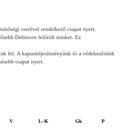
inőségi cserével rendelkező csapat nyert.
rősebb Debrecen felőrölt minket. Ez
uk fel. A kapusteljesítményünk és a védekezésünk
ésebb csapat nyert.
V
L–K
Gk
P