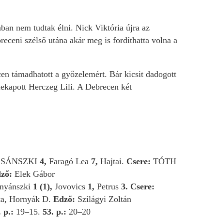
ban nem tudtak élni. Nick Viktória újra az
breceni szélső utána akár meg is fordíthatta volna a
cen támadhatott a győzelemért. Bár kicsit dadogott
elekapott Herczeg Lili. A Debrecen két
SÁNSZKI
4,
Faragó Lea
7,
Hajtai.
Csere:
TÓTH
ző:
Elek Gábor
rnyánszki
1 (1),
Jovovics
1,
Petrus
3.
Csere:
ta, Hornyák D.
Edző:
Szilágyi Zoltán
 p.:
19–15.
53. p.:
20–20