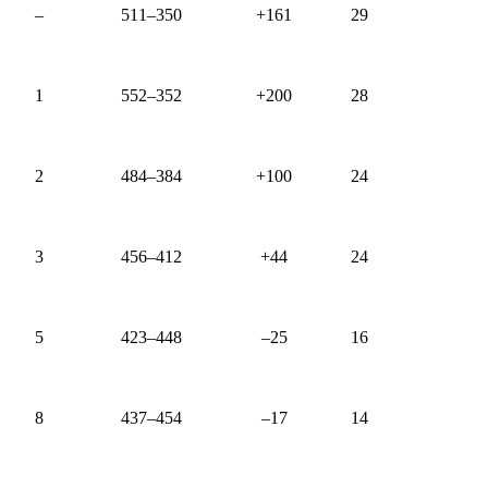
–
511–350
+161
29
1
552–352
+200
28
2
484–384
+100
24
3
456–412
+44
24
5
423–448
–25
16
8
437–454
–17
14