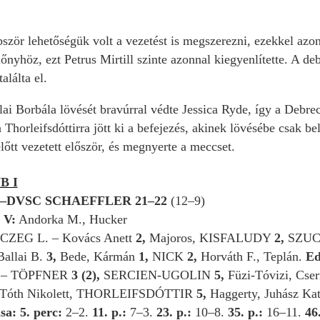
zör lehetőségük volt a vezetést is megszerezni, ezekkel azon
lőnyhöz, ezt Petrus Mirtill szinte azonnal kiegyenlítette. A de
alálta el.
ai Borbála lövését bravúrral védte Jessica Ryde, így a Debre
n Thorleifsdóttirra jött ki a befejezés, akinek lövésébe csak b
őtt vezetett először, és megnyerte a meccset.
B I
DVSC SCHAEFFLER 21–22
(12–9)
.
V:
Andorka M., Hucker
ZEG L. – Kovács Anett
2,
Majoros, KISFALUDY
2,
SZUC
allai B.
3,
Bede, Kármán
1,
NICK
2,
Horváth F., Teplán.
Ed
– TÖPFNER
3 (2),
SERCIEN-UGOLIN
5,
Füzi-Tóvizi, Cse
Tóth Nikolett, THORLEIFSDÓTTIR
5,
Haggerty, Juhász Ka
sa:
5. perc:
2–2.
11. p.:
7–3.
23. p.:
10–8.
35. p.:
16–11.
46.