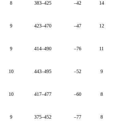
8
383–425
–42
14
9
423–470
–47
12
9
414–490
–76
11
10
443–495
–52
9
10
417–477
–60
8
9
375–452
–77
8