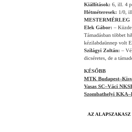
Kiállítások:
6, ill. 4 
Hétméteresek:
1/0, il
MESTERMÉRLEG
Elek Gábor:
– Küzdel
Támadásban többet hib
kézilabdaünnep volt Es
Szilágyi Zoltán:
– Vég
dicséretes, de a táma
KÉSŐBB
MTK Budapest–Kisvá
Vasas SC–Váci NKSE
Szombathelyi KKA–D
AZ ALAPSZAKASZ