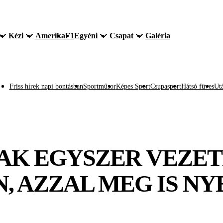
Kézi
Amerika
F1
Egyéni
Csapat
Galéria
Friss hírek napi bontásban
Sportműsor
Képes Sport
Csupasport
Hátsó füves
Utá
AK EGYSZER VEZE
 AZZAL MEG IS NY