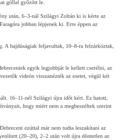
t góllal győzött le.
y után, 6–3-nál Szilágyi Zoltán ki is kérte az
 Faragóra jobban lépjenek ki. Erre éppen az
. A hajdúságiak feljavultak, 10–8-ra felzárkóztak,
breceniek egyik legjobbját le kellett cserélni, az
ezetők videón visszanézték az esetet, végül két
. 16–11-nél Szilágyi újra időt kért. Ez hatott,
ítványait, hogy miért nem a megbeszéltek szerint
 Debrecent ezúttal már nem tudta leszakítani az
nlített (20–20), 2–2 után volt újra döntetlen az