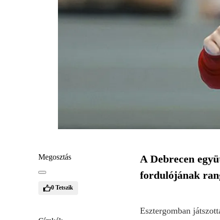
Megosztás
A Debrecen együt
fordulójának ran
0
Tetszik
Esztergomban játszott