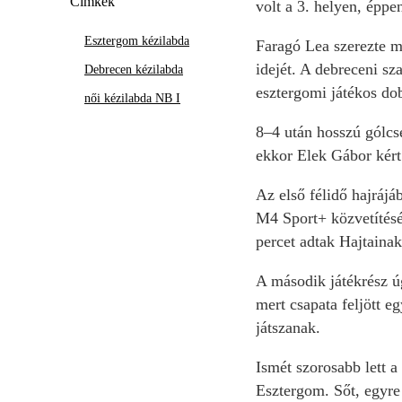
Címkék
volt a 3. helyen, éppe
Esztergom kézilabda
Faragó Lea szerezte me
idejét. A debreceni sz
Debrecen kézilabda
esztergomi játékos dob
női kézilabda NB I
8–4 után hosszú gólcse
ekkor Elek Gábor kért 
Az első félidő hajrájá
M4 Sport+ közvetítésé
percet adtak Hajtainak
A második játékrész úg
mert csapata feljött 
játszanak.
Ismét szorosabb lett a
Esztergom. Sőt, egyre 