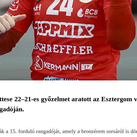
tese 22–21-es győzelmet aratott az Esztergom v
gadóján.
ák a 15. forduló rangadóját, amely a bronzérem sorsáról is dö