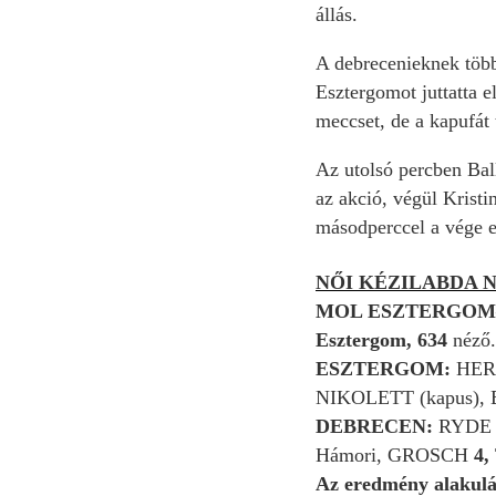
állás.
A debrecenieknek többs
Esztergomot juttatta e
meccset, de a kapufát t
Az utolsó percben Ball
az akció, végül Kristi
másodperccel a vége el
NŐI KÉZILABDA N
MOL ESZTERGOM–
Esztergom, 634
néző
ESZTERGOM:
HERC
NIKOLETT (kapus), B
DEBRECEN:
RYDE 
Hámori, GROSCH
4,
Az eredmény alakulá