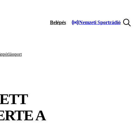
Belépés
Nemzeti Sportrádió
npótlássport
TETT
ERTE A