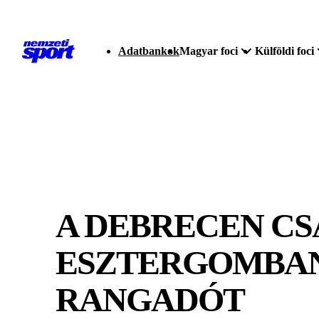
Adatbankok
Magyar foci
Külföldi foci
A DEBRECEN CS
ESZTERGOMBAN,
RANGADÓT