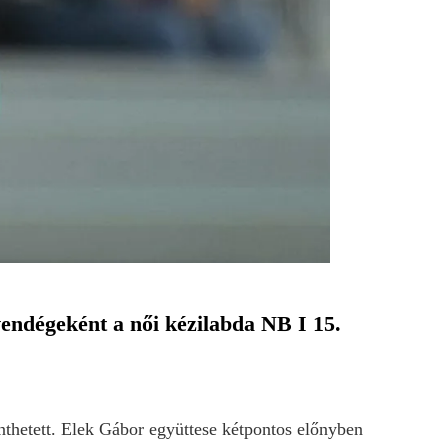
endégeként a női kézilabda NB I 15.
nthetett. Elek Gábor együttese kétpontos előnyben