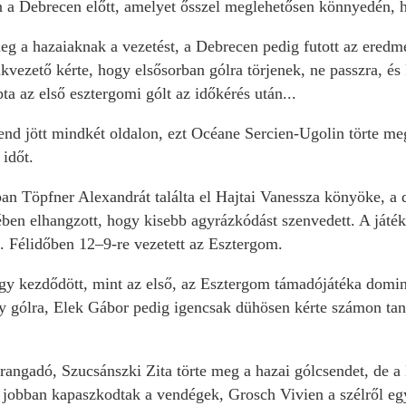
n a Debrecen előtt, amelyet ősszel meglehetősen könnyedén, ha
g a hazaiaknak a vezetést, a Debrecen pedig futott az eredmén
akvezető kérte, hogy elsősorban gólra törjenek, ne passzra, és
ta az első esztergomi gólt az időkérés után...
nd jött mindkét oldalon, ezt Océane Sercien-Ugolin törte meg
időt.
ban Töpfner Alexandrát találta el Hajtai Vanessza könyöke, a de
ben elhangzott, hogy kisebb agyrázkódást szenvedett. A játékv
. Félidőben 12–9-re vezetett az Esztergom.
y kezdődött, mint az első, az Esztergom támadójátéka dominált
egy gólra, Elek Gábor pedig igencsak dühösen kérte számon tan
 rangadó, Szucsánszki Zita törte meg a hazai gólcsendet, de a
jobban kapaszkodtak a vendégek, Grosch Vivien a szélről egye