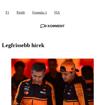
F1
Pirelli
Formula–1
FIA
0 KOMMENT
Legfrissebb hírek