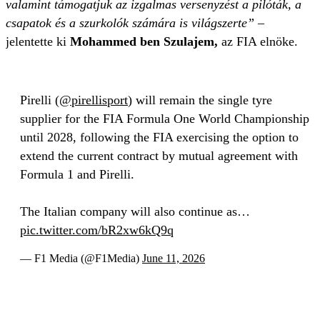
valamint támogatjuk az izgalmas versenyzést a pilóták, a
csapatok és a szurkolók számára is világszerte”
–
jelentette ki
Mohammed ben Szulajem,
az FIA elnöke.
Pirelli (
@pirellisport
) will remain the single tyre
supplier for the FIA Formula One World Championship
until 2028, following the FIA exercising the option to
extend the current contract by mutual agreement with
Formula 1 and Pirelli.
The Italian company will also continue as…
pic.twitter.com/bR2xw6kQ9q
— F1 Media (@F1Media)
June 11, 2026