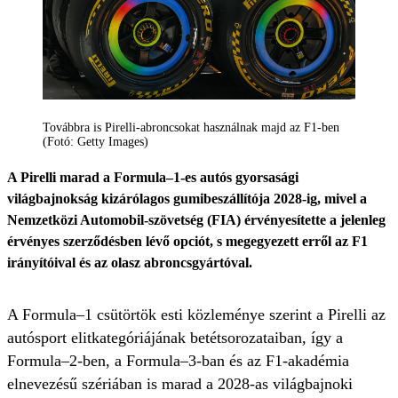
Továbbra is Pirelli-abroncsokat használnak majd az F1-ben
(Fotó: Getty Images)
A Pirelli marad a Formula–1-es autós gyorsasági
világbajnokság kizárólagos gumibeszállítója 2028-ig, mivel a
Nemzetközi Automobil-szövetség (FIA) érvényesítette a jelenleg
érvényes szerződésben lévő opciót, s megegyezett erről az F1
irányítóival és az olasz abroncsgyártóval.
A Formula–1 csütörtök esti közleménye szerint a Pirelli az
autósport elitkategóriájának betétsorozataiban, így a
Formula–2-ben, a Formula–3-ban és az F1-akadémia
elnevezésű szériában is marad a 2028-as világbajnoki