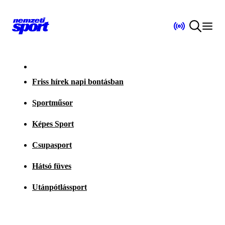
Friss hírek napi bontásban
Sportműsor
Képes Sport
Csupasport
Hátsó füves
Utánpótlássport