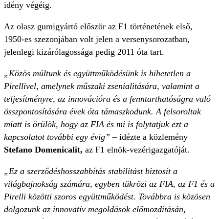
idény végéig.
Az olasz gumigyártó először az F1 történetének első,
1950-es szezonjában volt jelen a versenysorozatban,
jelenlegi kizárólagossága pedig 2011 óta tart.
„Közös múltunk és együttműködésünk is hihetetlen a
Pirellivel, amelynek műszaki zsenialitására, valamint a
teljesítményre, az innovációra és a fenntarthatóságra való
összpontosítására évek óta támaszkodunk. A felsoroltak
miatt is örülök, hogy az FIA és mi is folytatjuk ezt a
kapcsolatot további egy évig”
– idézte a közlemény
Stefano Domenicalit,
az F1 elnök-vezérigazgatóját.
„Ez a szerződéshosszabbítás stabilitást biztosít a
világbajnokság számára, egyben tükrözi az FIA, az F1 és a
Pirelli közötti szoros együttműködést. Továbbra is közösen
dolgozunk az innovatív megoldások előmozdításán,