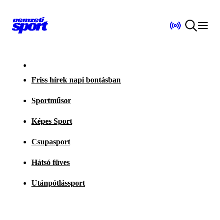
Friss hírek napi bontásban
Sportműsor
Képes Sport
Csupasport
Hátsó füves
Utánpótlássport