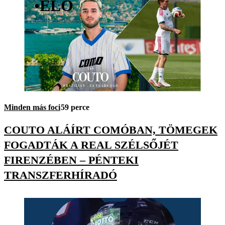
•
ÉLŐ
Minden más foci
59 perce
COUTO ALÁÍRT COMÓBAN, TÖMEGEK
FOGADTÁK A REAL SZÉLSŐJÉT
FIRENZÉBEN – PÉNTEKI
TRANSZFERHÍRADÓ