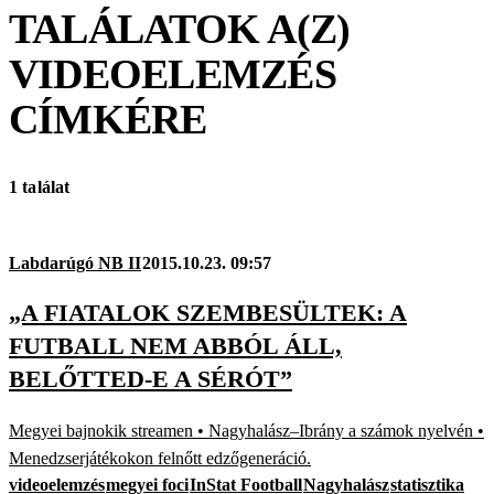
TALÁLATOK A(Z)
VIDEOELEMZÉS
CÍMKÉRE
1 találat
Labdarúgó NB II
2015.10.23. 09:57
„A FIATALOK SZEMBESÜLTEK: A
FUTBALL NEM ABBÓL ÁLL,
BELŐTTED-E A SÉRÓT”
Megyei bajnokik streamen • Nagyhalász–Ibrány a számok nyelvén •
Menedzserjátékokon felnőtt edzőgeneráció.
videoelemzés
megyei foci
InStat Football
Nagyhalász
statisztika