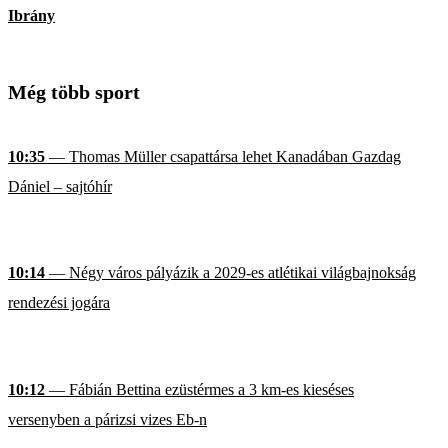
Ibrány
Még több sport
10:35
— Thomas Müller csapattársa lehet Kanadában Gazdag
Dániel – sajtóhír
10:14
— Négy város pályázik a 2029-es atlétikai világbajnokság
rendezési jogára
10:12
— Fábián Bettina ezüstérmes a 3 km-es kieséses
versenyben a párizsi vizes Eb-n