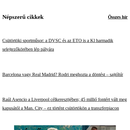
Népszerű cikkek
Összes hír
Csütörtöki sportműsor: a DVSC és az ETO is a Kl harmadik
selejtezőkörében lép pályára
Barcelona vagy Real Madrid? Rodri meghozta a döntést – sajtóhír
Raúl Asencio a Liverpool célkeresztjében; 45 millió fontért vált meg
kapusától a Man. City – ez történt csütörtökön a transzferpiacon