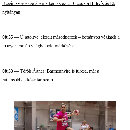
Kosár: szoros csatában kikaptak az U16-osok a B-divíziós Eb
nyitányán
08:55
— Újratöltve: elcsalt másodpercek – botrányos végjáték a
magyar–román világbajnoki mérkőzésen
08:33
— Török Ágnes: Bármennyire is furcsa, már a
rutinosabbak közé tartozom