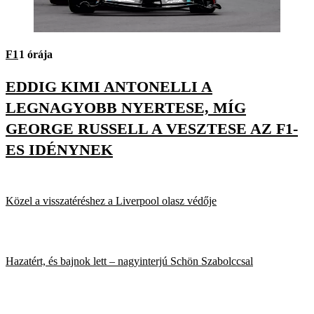
F1
1 órája
EDDIG KIMI ANTONELLI A
LEGNAGYOBB NYERTESE, MÍG
GEORGE RUSSELL A VESZTESE AZ F1-
ES IDÉNYNEK
Közel a visszatéréshez a Liverpool olasz védője
Hazatért, és bajnok lett – nagyinterjú Schön Szabolccsal