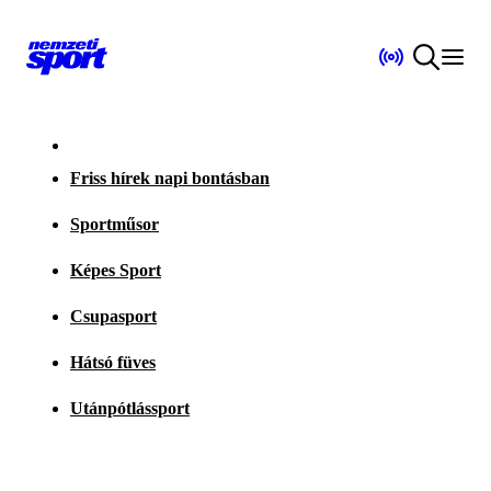
Friss hírek napi bontásban
Sportműsor
Képes Sport
Csupasport
Hátsó füves
Utánpótlássport