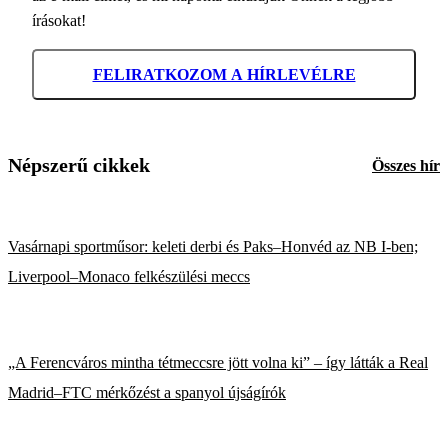
írásokat!
FELIRATKOZOM A HÍRLEVÉLRE
Népszerű cikkek
Összes hír
Vasárnapi sportműsor: keleti derbi és Paks–Honvéd az NB I-ben;
Liverpool–Monaco felkészülési meccs
„A Ferencváros mintha tétmeccsre jött volna ki” – így látták a Real
Madrid–FTC mérkőzést a spanyol újságírók