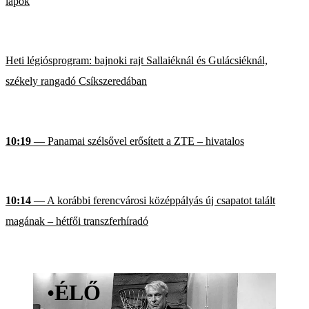
lapok
Heti légiósprogram: bajnoki rajt Sallaiéknál és Gulácsiéknál,
székely rangadó Csíkszeredában
10:19
— Panamai szélsővel erősített a ZTE – hivatalos
10:14
— A korábbi ferencvárosi középpályás új csapatot talált
magának – hétfői transzferhíradó
•
ÉLŐ