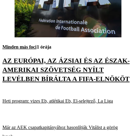
Minden más foci
1 órája
AZ EURÓPAI, AZ ÁZSIAI ÉS AZ ÉSZAK-
AMERIKAI SZÖVETSÉG NYÍLT
LEVÉLBEN BÍRÁLTA A FIFA-ELNÖKÖT
Heti program: vizes Eb, atlétikai Eb, El-selejtező, La Liga
Már az AEK csapatkapitányához hasonlítják Vitálist a görög