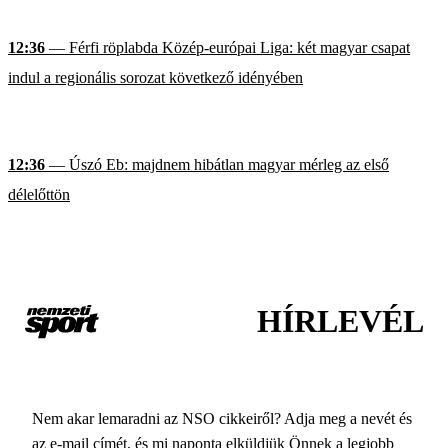
12:36
— Férfi röplabda Közép-európai Liga: két magyar csapat
indul a regionális sorozat következő idényében
12:36
— Úszó Eb: majdnem hibátlan magyar mérleg az első
délelőttön
HÍRLEVÉL
Nem akar lemaradni az NSO cikkeiről? Adja meg a nevét és
az e-mail címét, és mi naponta elküldjük Önnek a legjobb