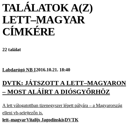
TALÁLATOK A(Z)
LETT–MAGYAR
CÍMKÉRE
22 találat
Labdarúgó NB I
2016.10.21. 18:40
DVTK: JÁTSZOTT A LETT–MAGYARON
– MOST ALÁÍRT A DIÓSGYŐRHÖZ
A lett válogatottban tizenegyszer lépett pályára – a Magyarország
elleni vb-selejtezőn is.
lett–magyar
Vitalijs Jagodinskis
DVTK