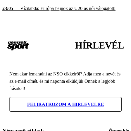
23:05
— Vízilabda: Európa-bajnok az U20-as női válogatott!
HÍRLEVÉL
Nem akar lemaradni az NSO cikkeiről? Adja meg a nevét és
az e-mail címét, és mi naponta elküldjük Önnek a legjobb
írásokat!
FELIRATKOZOM A HÍRLEVÉLRE
Népszerű cikkek
Összes hír