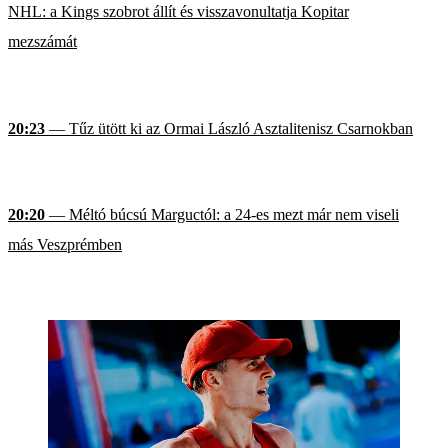
NHL: a Kings szobrot állít és visszavonultatja Kopitar
mezszámát
20:23
— Tűz ütött ki az Ormai László Asztalitenisz Csarnokban
20:20
— Méltó búcsú Marguctól: a 24-es mezt már nem viseli
más Veszprémben