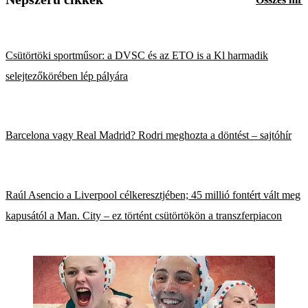
Csütörtöki sportműsor: a DVSC és az ETO is a Kl harmadik
selejtezőkörében lép pályára
Barcelona vagy Real Madrid? Rodri meghozta a döntést – sajtóhír
Raúl Asencio a Liverpool célkeresztjében; 45 millió fontért vált meg
kapusától a Man. City – ez történt csütörtökön a transzferpiacon