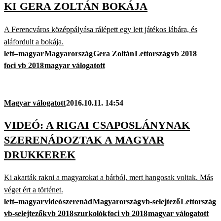
KI GERA ZOLTÁN BOKÁJA
A Ferencváros középpályása rálépett egy lett játékos lábára, és
aláfordult a bokája.
lett–magyar
Magyarország
Gera Zoltán
Lettország
vb 2018
foci vb 2018
magyar válogatott
Magyar válogatott
2016.10.11. 14:54
VIDEÓ: A RIGAI CSAPOSLÁNYNAK
SZERENÁDOZTAK A MAGYAR
DRUKKEREK
Ki akarták rakni a magyarokat a bárból, mert hangosak voltak. Más
véget ért a történet.
lett–magyar
videó
szerenád
Magyarország
vb-selejtező
Lettország
vb-selejtezők
vb 2018
szurkolók
foci vb 2018
magyar válogatott