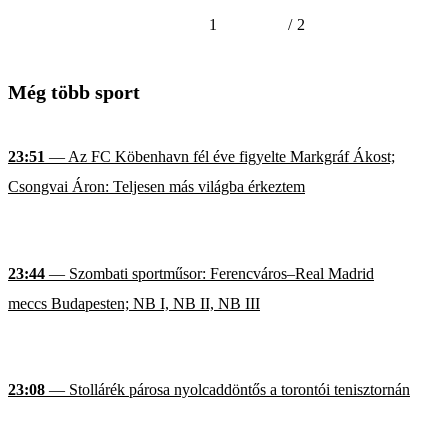
1
/
2
Még több sport
23:51
— Az FC Köbenhavn fél éve figyelte Markgráf Ákost;
Csongvai Áron: Teljesen más világba érkeztem
23:44
— Szombati sportműsor: Ferencváros–Real Madrid
meccs Budapesten; NB I, NB II, NB III
23:08
— Stollárék párosa nyolcaddöntős a torontói tenisztornán