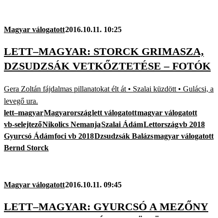
Magyar válogatott
2016.10.11. 10:25
LETT–MAGYAR: STORCK GRIMASZA,
DZSUDZSÁK VETKŐZTETÉSE – FOTÓK
Gera Zoltán fájdalmas pillanatokat élt át • Szalai küzdött • Gulácsi, a
levegő ura.
lett–magyar
Magyarország
lett válogatott
magyar válogatott
vb-selejtező
Nikolics Nemanja
Szalai Ádám
Lettország
vb 2018
Gyurcsó Ádám
foci vb 2018
Dzsudzsák Balázs
magyar válogatott
Bernd Storck
Magyar válogatott
2016.10.11. 09:45
LETT–MAGYAR: GYURCSÓ A MEZŐNY