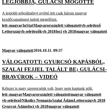
LEGJOBBJA, GULÁCSI MÖGÖTTE
A legjobb teljesítményt nyújtó lett csak három magyar
kezdőcsapattagot tudott megelőzni.
lett–magyar
InStat
Magyarország
lett válogatott
vb-selejtező
Lettország
vb-selejtezők
vb 2018
foci vb 2018
magyar válogatott
Magyar válogatott
2016.10.11. 09:37
VÁLOGATOTT: GYURCSÓ KAPÁSBÓL,
SZALAI FEJJEL TALÁLT BE; GULÁCSI-
BRAVÚROK – VIDEÓ
Kétszer is nagy szerencsénk volt, hogy nem kaptunk gólt.
lett–magyar
Magyarország
lett válogatott
magyar válogatott
vb-selejtező
Nikolics Nemanja
Szalai Ádám
Lettország
vb 2018
Gyurcsó Ádám
foci vb 2018
magyar válogatott