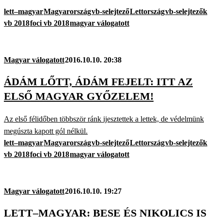
lett–magyar
Magyarország
vb-selejtező
Lettország
vb-selejtezők
vb 2018
foci vb 2018
magyar válogatott
Magyar válogatott
2016.10.10. 20:38
ÁDÁM LŐTT, ÁDÁM FEJELT: ITT AZ
ELSŐ MAGYAR GYŐZELEM!
Az első félidőben többször ránk ijesztettek a lettek, de védelmünk
megúszta kapott gól nélkül.
lett–magyar
Magyarország
vb-selejtező
Lettország
vb-selejtezők
vb 2018
foci vb 2018
magyar válogatott
Magyar válogatott
2016.10.10. 19:27
LETT–MAGYAR: BESE ÉS NIKOLICS IS