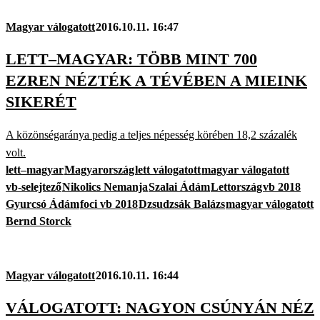
Magyar válogatott
2016.10.11. 16:47
LETT–MAGYAR: TÖBB MINT 700
EZREN NÉZTÉK A TÉVÉBEN A MIEINK
SIKERÉT
A közönségaránya pedig a teljes népesség körében 18,2 százalék
volt.
lett–magyar
Magyarország
lett válogatott
magyar válogatott
vb-selejtező
Nikolics Nemanja
Szalai Ádám
Lettország
vb 2018
Gyurcsó Ádám
foci vb 2018
Dzsudzsák Balázs
magyar válogatott
Bernd Storck
Magyar válogatott
2016.10.11. 16:44
VÁLOGATOTT: NAGYON CSÚNYÁN NÉZ