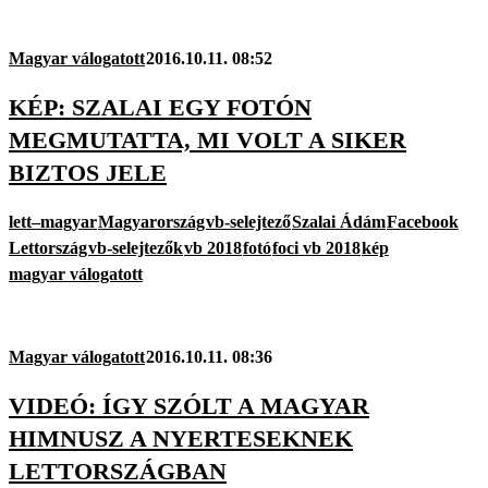
Magyar válogatott
2016.10.11. 08:52
KÉP: SZALAI EGY FOTÓN
MEGMUTATTA, MI VOLT A SIKER
BIZTOS JELE
lett–magyar
Magyarország
vb-selejtező
Szalai Ádám
Facebook
Lettország
vb-selejtezők
vb 2018
fotó
foci vb 2018
kép
magyar válogatott
Magyar válogatott
2016.10.11. 08:36
VIDEÓ: ÍGY SZÓLT A MAGYAR
HIMNUSZ A NYERTESEKNEK
LETTORSZÁGBAN