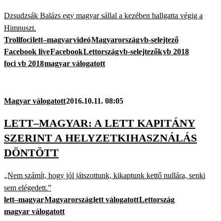
Dzsudzsák Balázs egy magyar sállal a kezében hallgatta végig a
Himnuszt.
Trollfoci
lett–magyar
videó
Magyarország
vb-selejtező
Facebook live
Facebook
Lettország
vb-selejtezők
vb 2018
foci vb 2018
magyar válogatott
Magyar válogatott
2016.10.11. 08:05
LETT–MAGYAR: A LETT KAPITÁNY
SZERINT A HELYZETKIHASZNÁLÁS
DÖNTÖTT
„Nem számít, hogy jól játszottunk, kikaptunk kettő nullára, senki
sem elégedett.”
lett–magyar
Magyarország
lett válogatott
Lettország
magyar válogatott