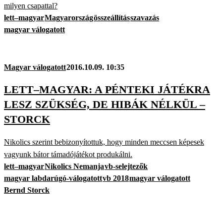
milyen csapattal?
lett–magyar
Magyarország
összeállítás
szavazás
magyar válogatott
Magyar válogatott
2016.10.09. 10:35
LETT–MAGYAR: A PÉNTEKI JÁTÉKRA
LESZ SZÜKSÉG, DE HIBÁK NÉLKÜL –
STORCK
Nikolics szerint bebizonyítottuk, hogy minden meccsen képesek
vagyunk bátor támadójátékot produkálni.
lett–magyar
Nikolics Nemanja
vb-selejtezők
magyar labdarúgó-válogatott
vb 2018
magyar válogatott
Bernd Storck