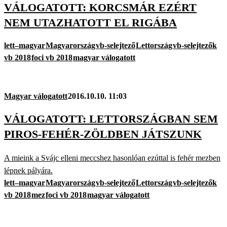
VÁLOGATOTT: KORCSMÁR EZÉRT
NEM UTAZHATOTT EL RIGÁBA
lett–magyar
Magyarország
vb-selejtező
Lettország
vb-selejtezők
vb 2018
foci vb 2018
magyar válogatott
Magyar válogatott
2016.10.10. 11:03
VÁLOGATOTT: LETTORSZÁGBAN SEM
PIROS-FEHÉR-ZÖLDBEN JÁTSZUNK
A mieink a Svájc elleni meccshez hasonlóan ezúttal is fehér mezben
lépnek pályára.
lett–magyar
Magyarország
vb-selejtező
Lettország
vb-selejtezők
vb 2018
mez
foci vb 2018
magyar válogatott