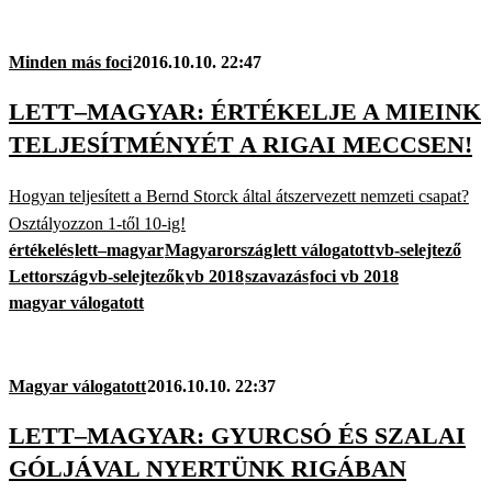
Minden más foci
2016.10.10. 22:47
LETT–MAGYAR: ÉRTÉKELJE A MIEINK
TELJESÍTMÉNYÉT A RIGAI MECCSEN!
Hogyan teljesített a Bernd Storck által átszervezett nemzeti csapat?
Osztályozzon 1-től 10-ig!
értékelés
lett–magyar
Magyarország
lett válogatott
vb-selejtező
Lettország
vb-selejtezők
vb 2018
szavazás
foci vb 2018
magyar válogatott
Magyar válogatott
2016.10.10. 22:37
LETT–MAGYAR: GYURCSÓ ÉS SZALAI
GÓLJÁVAL NYERTÜNK RIGÁBAN