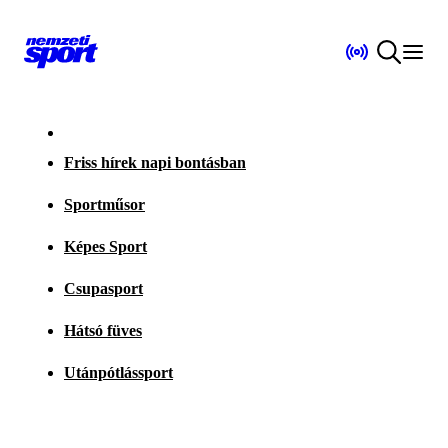
Friss hírek napi bontásban
Sportműsor
Képes Sport
Csupasport
Hátsó füves
Utánpótlássport