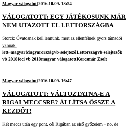
Magyar válogatott
2016.10.09. 18:54
VÁLOGATOTT: EGY JÁTÉKOSUNK MÁR
NEM UTAZOTT EL LETTORSZÁGBA
Storck: Óvatosnak kell lennünk, mert az ellenfélnek gyors támadói
vannak.
lett–magyar
Magyarország
vb-selejtező
Lettország
vb-selejtezők
vb 2018
foci vb 2018
magyar válogatott
Korcsmár Zsolt
Magyar válogatott
2016.10.09. 16:47
VÁLOGATOTT: VÁLTOZTATNA-E A
RIGAI MECCSRE? ÁLLÍTSA ÖSSZE A
KEZDŐT!
Két meccs után egy pont, cél Rigában az első győzelem – no, de