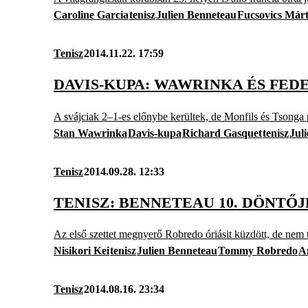
Caroline Garcia
tenisz
Julien Benneteau
Fucsovics Már
Tenisz
2014.11.22. 17:59
DAVIS-KUPA: WAWRINKA ÉS FED
A svájciak 2–1-es előnybe kerültek, de Monfils és Tsonga p
Stan Wawrinka
Davis-kupa
Richard Gasquet
tenisz
Jul
Tenisz
2014.09.28. 12:33
TENISZ: BENNETEAU 10. DÖNTŐJ
Az első szettet megnyerő Robredo óriásit küzdött, de nem t
Nisikori Kei
tenisz
Julien Benneteau
Tommy Robredo
A
Tenisz
2014.08.16. 23:34