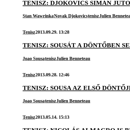
TENISZ: DJOKOVICS SIMÁN JUT
Stan Wawrinka
Novak Djokovics
tenisz
Julien Bennete
Tenisz
2013.09.29. 13:28
TENISZ: SOUSÁT A DÖNTŐBEN 
Joao Sousa
tenisz
Julien Benneteau
Tenisz
2013.09.28. 12:46
TENISZ: SOUSA AZ ELSŐ DÖNTŐ
Joao Sousa
tenisz
Julien Benneteau
Tenisz
2013.05.14. 15:13