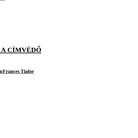
 A CÍMVÉDŐ
on
Frances Tiafoe