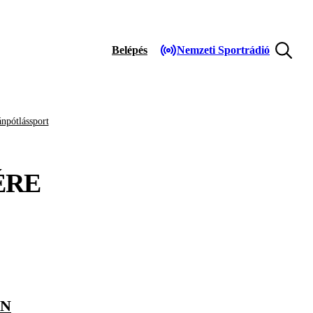
Belépés
Nemzeti Sportrádió
npótlássport
ÉRE
EN