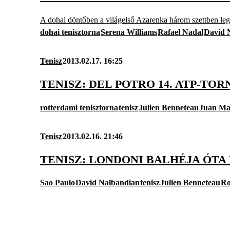
A dohai döntőben a világelső Azarenka három szettben legyő
dohai tenisztorna
Serena Williams
Rafael Nadal
David 
Tenisz
2013.02.17. 16:25
TENISZ: DEL POTRO 14. ATP-T
rotterdami tenisztorna
tenisz
Julien Benneteau
Juan Mar
Tenisz
2013.02.16. 21:46
TENISZ: LONDONI BALHÉJA ÓT
Sao Paulo
David Nalbandian
tenisz
Julien Benneteau
Ro