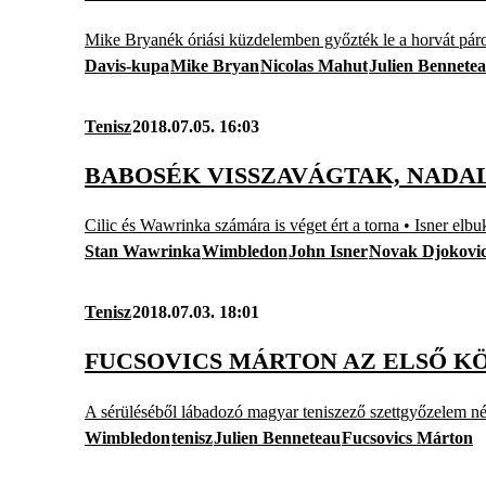
Mike Bryanék óriási küzdelemben győzték le a horvát pár
Davis-kupa
Mike Bryan
Nicolas Mahut
Julien Bennete
Tenisz
2018.07.05. 16:03
BABOSÉK VISSZAVÁGTAK, NADAL
Cilic és Wawrinka számára is véget ért a torna • Isner elbuko
Stan Wawrinka
Wimbledon
John Isner
Novak Djokovi
Tenisz
2018.07.03. 18:01
FUCSOVICS MÁRTON AZ ELSŐ 
A sérüléséből lábadozó magyar teniszező szettgyőzelem nélk
Wimbledon
tenisz
Julien Benneteau
Fucsovics Márton