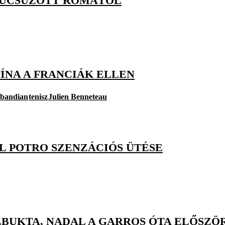
 BÚCSÚZOTT RÓMÁTÓL
ÍNA A FRANCIÁK ELLEN
lbandian
tenisz
Julien Benneteau
EL POTRO SZENZÁCIÓS ÜTÉSE
ELBUKTA, NADAL A GARROS ÓTA ELŐSZ