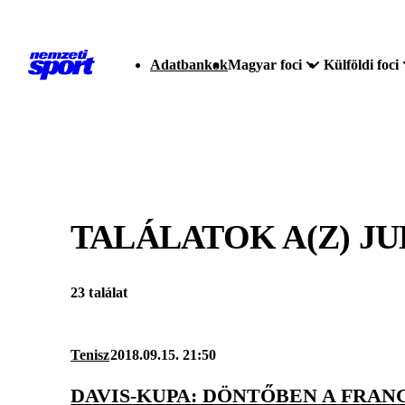
Adatbankok
Magyar foci
Külföldi foci
TALÁLATOK A(Z)
JU
23 találat
Tenisz
2018.09.15. 21:50
DAVIS-KUPA: DÖNTŐBEN A FRAN