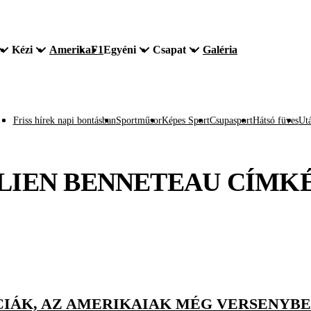
Kézi
Amerika
F1
Egyéni
Csapat
Galéria
Friss hírek napi bontásban
Sportműsor
Képes Sport
Csupasport
Hátsó füves
Utá
LIEN BENNETEAU
CÍMK
CIÁK, AZ AMERIKAIAK MÉG VERSENYB