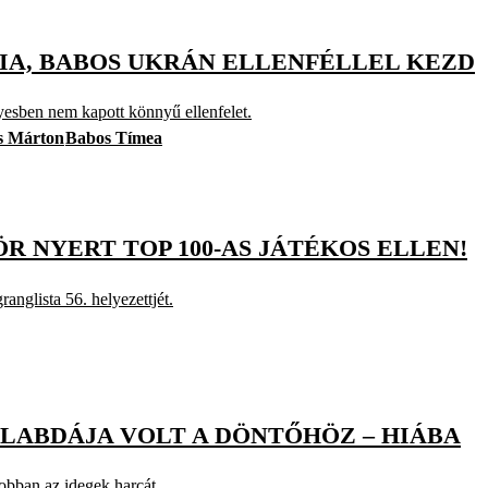
IA, BABOS UKRÁN ELLENFÉLLEL KEZD
gyesben nem kapott könnyű ellenfelet.
s Márton
Babos Tímea
R NYERT TOP 100-AS JÁTÉKOS ELLEN!
anglista 56. helyezettjét.
LABDÁJA VOLT A DÖNTŐHÖZ – HIÁBA
jobban az idegek harcát.