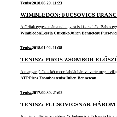
Tenisz
2018.06.29. 11:23
WIMBLEDON: FUCSOVICS FRANC
A férfiak egyese után a női egyest is kisorsolták. Babos e
Wimbledon
Leszja Curenko
Julien Benneteau
Fucsovic
Tenisz
2018.01.02. 11:38
TENISZ: PIROS ZSOMBOR ELŐSZÖ
A magyar játékos két meccslabdát hárítva verte meg a világr
ATP
Piros Zsombor
tenisz
Julien Benneteau
Tenisz
2017.09.30. 21:02
TENISZ: FUCSOVICSNAK HÁROM 
A világranglistán korábban 25. helyen is álló francia bírta 