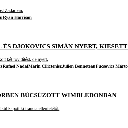
ost Zadarban.
au
Ryan Harrison
 ÉS DJOKOVICS SIMÁN NYERT, KIESETT
tt két rövidítést, de nyert.
cs
Rafael Nadal
Marin Cilic
tenisz
Julien Benneteau
Fucsovics Márt
KÖRBEN BÚCSÚZOTT WIMBLEDONBAN
ül kapott ki francia ellenfelétől.