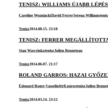
TENISZ: WILLIAMS ÚJABB LÉPÉS
Caroline Wozniacki
David Ferrer
Serena Williams
tenis
Tenisz
2014.08.15. 23:18
TENISZ: FERRER MEGÁLLÍTOTT
Stan Wawrinka
tenisz
Julien Benneteau
Tenisz
2014.06.07. 21:17
ROLAND GARROS: HAZAI GYŐZE
Édouard Roger-Vasselin
férfi páros
tenisz
Julien Benne
Tenisz
2014.03.14. 23:12