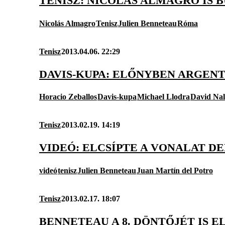
TENISZ: NICOLÁS ALMAGRO IS
Nicolás Almagro
Tenisz
Julien Benneteau
Róma
Tenisz
2013.04.06. 22:29
DAVIS-KUPA: ELŐNYBEN ARGENT
Horacio Zeballos
Davis-kupa
Michael Llodra
David Na
Tenisz
2013.02.19. 14:19
VIDEÓ: ELCSÍPTE A VONALAT D
videó
tenisz
Julien Benneteau
Juan Martín del Potro
Tenisz
2013.02.17. 18:07
BENNETEAU A 8. DÖNTŐJÉT IS 