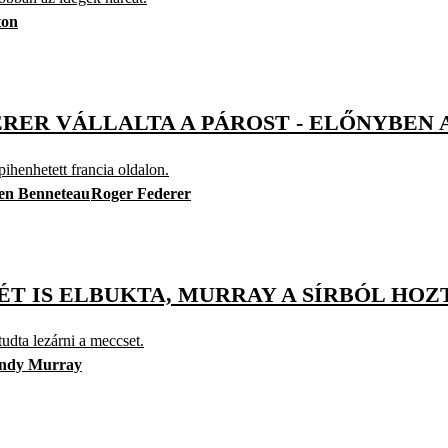
ton
ERER VÁLLALTA A PÁROST - ELŐNYBEN 
ihenhetett francia oldalon.
ien Benneteau
Roger Federer
ÉT IS ELBUKTA, MURRAY A SÍRBÓL HOZ
udta lezárni a meccset.
ndy Murray