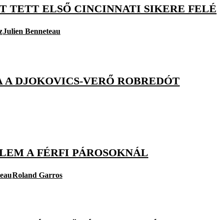
T TETT ELSŐ CINCINNATI SIKERE FELÉ
z
Julien Benneteau
A A DJOKOVICS-VERŐ ROBREDÓT
LEM A FÉRFI PÁROSOKNÁL
teau
Roland Garros