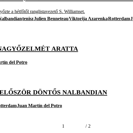
zte a hétfőtől ranglistavezető S. Williamset.
Nalbandian
tenisz
Julien Benneteau
Viktorija Azarenka
Rotterdam
J
ORNAGYŐZELMÉT ARATTA
tín del Potro
A ELŐSZÖR DÖNTŐS NALBANDIAN
tterdam
Juan Martín del Potro
1
/
2