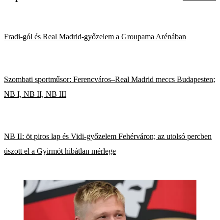
Fradi-gól és Real Madrid-győzelem a Groupama Arénában
Szombati sportműsor: Ferencváros–Real Madrid meccs Budapesten;
NB I, NB II, NB III
NB II: öt piros lap és Vidi-győzelem Fehérváron; az utolsó percben
úszott el a Gyirmót hibátlan mérlege