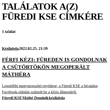
TALÁLATOK A(Z)
FÜREDI KSE
CÍMKÉRE
1 találat
Kézilabda
2022.02.25. 21:39
FÉRFI KÉZI: FÜREDEN IS GONDOLNAK
A CSÜTÖRTÖKÖN MEGOPERÁLT
MÁTHÉRA
Legutóbbi magyarországi együttese, a Füredi KSE a hivatalos
Facebook-oldalán számolt be a kézis állapotáról.
Füredi KSE
Máthé Dominik
kézilabda