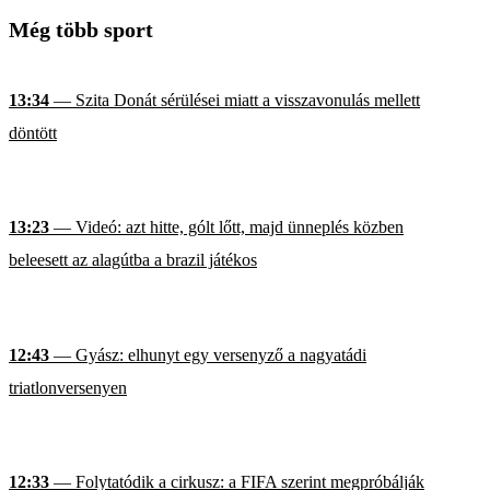
Még több sport
13:34
— Szita Donát sérülései miatt a visszavonulás mellett
döntött
13:23
— Videó: azt hitte, gólt lőtt, majd ünneplés közben
beleesett az alagútba a brazil játékos
12:43
— Gyász: elhunyt egy versenyző a nagyatádi
triatlonversenyen
12:33
— Folytatódik a cirkusz: a FIFA szerint megpróbálják