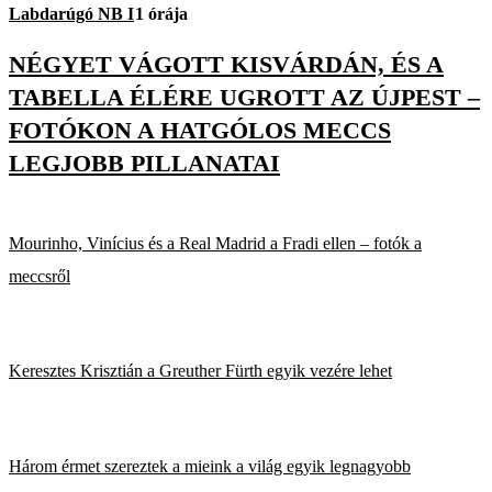
Labdarúgó NB I
1 órája
NÉGYET VÁGOTT KISVÁRDÁN, ÉS A
TABELLA ÉLÉRE UGROTT AZ ÚJPEST –
FOTÓKON A HATGÓLOS MECCS
LEGJOBB PILLANATAI
Mourinho, Vinícius és a Real Madrid a Fradi ellen – fotók a
meccsről
Keresztes Krisztián a Greuther Fürth egyik vezére lehet
Három érmet szereztek a mieink a világ egyik legnagyobb