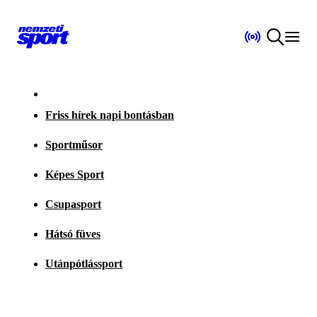
Friss hírek napi bontásban
Sportműsor
Képes Sport
Csupasport
Hátsó füves
Utánpótlássport