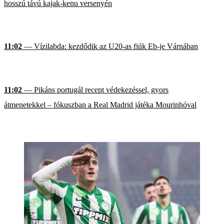
hosszú távú kajak-kenu versenyén
11:02
— Vízilabda: kezdődik az U20-as fiúk Eb-je Várnában
11:02
— Pikáns portugál recept védekezéssel, gyors
átmenetekkel – fókuszban a Real Madrid játéka Mourinhóval