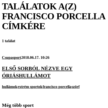
TALÁLATOK A(Z)
FRANCISCO PORCELLA
CÍMKÉRE
1 találat
Csupasport
2018.06.17. 10:26
ELSŐ SORBÓL NÉZVE EGY
ÓRIÁSHULLÁMOT
hullámok
extrém sportok
francisco porcella
szörf
Még több sport