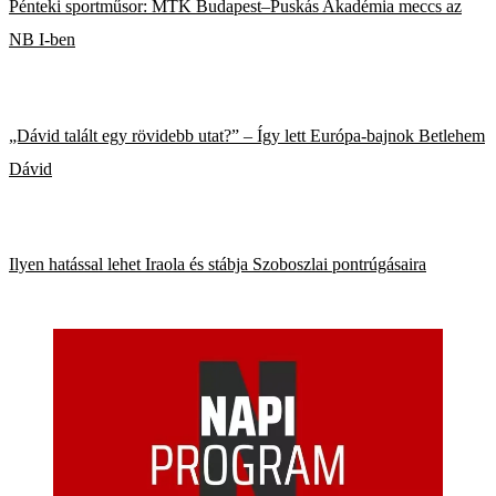
Pénteki sportműsor: MTK Budapest–Puskás Akadémia meccs az
NB I-ben
„Dávid talált egy rövidebb utat?” – Így lett Európa-bajnok Betlehem
Dávid
Ilyen hatással lehet Iraola és stábja Szoboszlai pontrúgásaira