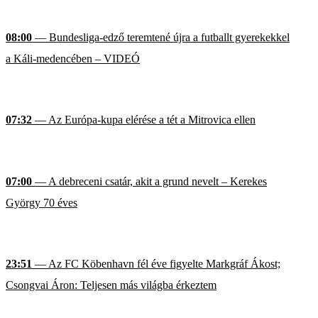
08:00
— Bundesliga-edző teremtené újra a futballt gyerekekkel
a Káli-medencében – VIDEÓ
07:32
— Az Európa-kupa elérése a tét a Mitrovica ellen
07:00
— A debreceni csatár, akit a grund nevelt – Kerekes
György 70 éves
23:51
— Az FC Köbenhavn fél éve figyelte Markgráf Ákost;
Csongvai Áron: Teljesen más világba érkeztem