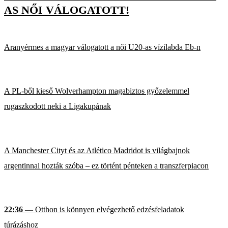
AS NŐI VÁLOGATOTT!
Aranyérmes a magyar válogatott a női U20-as vízilabda Eb-n
A PL-ből kieső Wolverhampton magabiztos győzelemmel
rugaszkodott neki a Ligakupának
A Manchester Cityt és az Atlético Madridot is világbajnok
argentinnal hozták szóba – ez történt pénteken a transzferpiacon
22:36
— Otthon is könnyen elvégezhető edzésfeladatok
túrázáshoz