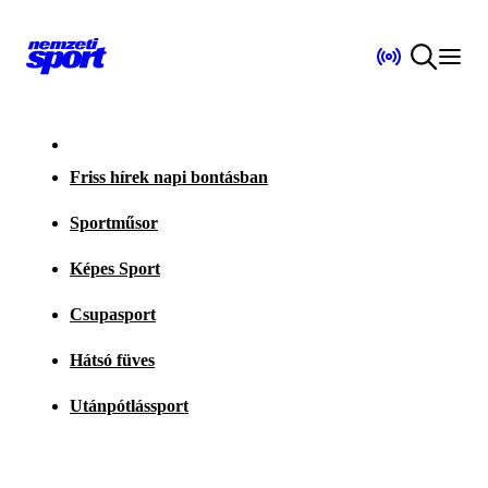
Friss hírek napi bontásban
Sportműsor
Képes Sport
Csupasport
Hátsó füves
Utánpótlássport