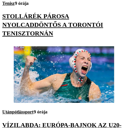
Tenisz
9 órája
STOLLÁRÉK PÁROSA
NYOLCADDÖNTŐS A TORONTÓI
TENISZTORNÁN
Utánpótlássport
9 órája
VÍZILABDA: EURÓPA-BAJNOK AZ U20-