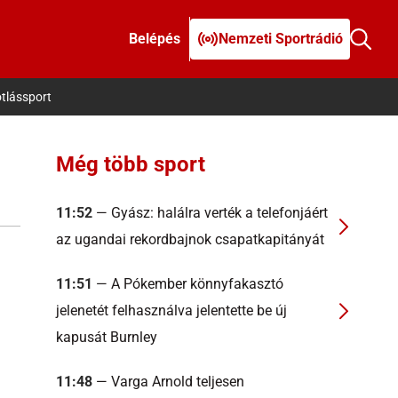
Belépés
Nemzeti Sportrádió
tlássport
Még több sport
11:52
— Gyász: halálra verték a telefonjáért
az ugandai rekordbajnok csapatkapitányát
11:51
— A Pókember könnyfakasztó
jelenetét felhasználva jelentette be új
kapusát Burnley
11:48
— Varga Arnold teljesen