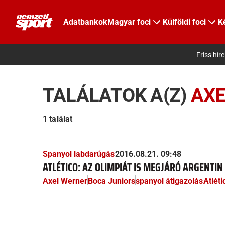
Adatbankok
Magyar foci
Külföldi foci
K
Friss hír
TALÁLATOK A(Z)
AXE
1 találat
Spanyol labdarúgás
2016.08.21. 09:48
ATLÉTICO: AZ OLIMPIÁT IS MEGJÁRÓ ARGENTI
Axel Werner
Boca Juniors
spanyol átigazolás
Atlét