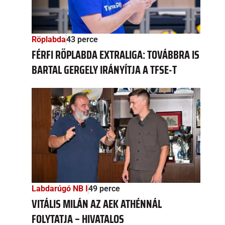
Röplabda
43 perce
FÉRFI RÖPLABDA EXTRALIGA: TOVÁBBRA IS
BARTAL GERGELY IRÁNYÍTJA A TFSE-T
Labdarúgó NB I
49 perce
VITÁLIS MILÁN AZ AEK ATHÉNNÁL
FOLYTATJA – HIVATALOS