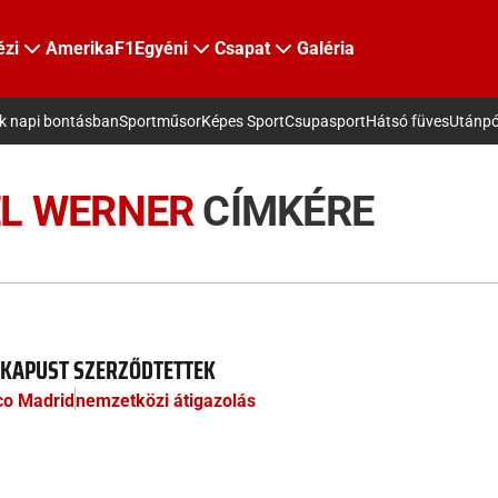
ézi
Amerika
F1
Egyéni
Csapat
Galéria
ek napi bontásban
Sportműsor
Képes Sport
Csupasport
Hátsó füves
Utánpó
L WERNER
CÍMKÉRE
N KAPUST SZERZŐDTETTEK
ico Madrid
nemzetközi átigazolás