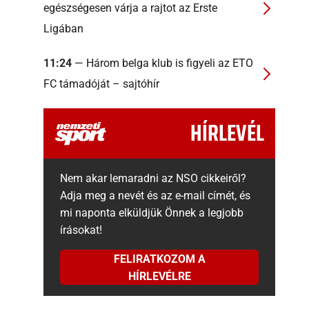
egészségesen várja a rajtot az Erste
Ligában
11:24
— Három belga klub is figyeli az ETO
FC támadóját – sajtóhír
HÍRLEVÉL
Nem akar lemaradni az NSO cikkeiről?
Adja meg a nevét és az e-mail címét, és
mi naponta elküldjük Önnek a legjobb
írásokat!
FELIRATKOZOM A
HÍRLEVÉLRE