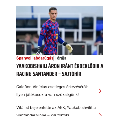
Spanyol labdarúgás
1 órája
YAAKOBISHVILI ÁRON IRÁNT ÉRDEKLŐDIK A
RACING SANTANDER – SAJTÓHÍR
Calafiori Vinícius esetleges érkezéséről:
Ilyen játékosokra van szükségünk!
Vitálist bejelentette az AEK, Yaakobishvilit a
Santander vinné – csütörtöki