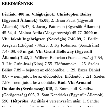
EREDMÉNYEK
Férfiak. 400 m. Világbajnok: Christopher Bailey
(Egyesült Államok) 45.08,
2. Brian Faust (Egyesült
Államok) 45.47, 3. Jacory Patterson (Egyesült Államok)
45.54, 4. Molnár Attila (Magyarország) 45.77.
3000 m.
Vb: Jakob Ingebrigtsen (Norvégia) 7:46.09,
2. Berihu
Aregawi (Etiópia) 7:46.25, 3. Ky Robinson (Ausztrália)
7:47.09.
60 m gát. Vb: Grant Holloway (Egyesült
Államok) 7.42,
2. Wilhem Belocian (Franciaország) 7.54,
3. Liu Csün-hszi (Kína) 7.55. Előfutamok: …25. Szeles
Bálint 7.89 – bejutott az elődöntőbe, …29. Eszes Dániel
8.07 – nem jutott be az elődöntőbe. Elődöntő: …21. Szeles
7.89 – nem jutott be a döntőbe.
Rúd. Vb: Armand
Duplantis (Svédország) 615,
2. Emmanuil Karalisz
(Görögország) 605, 3. Sam Kendricks (Egyesült Államok)
590.
Hétpróba.
Az állás 4 versenyszám után: 1. Sander