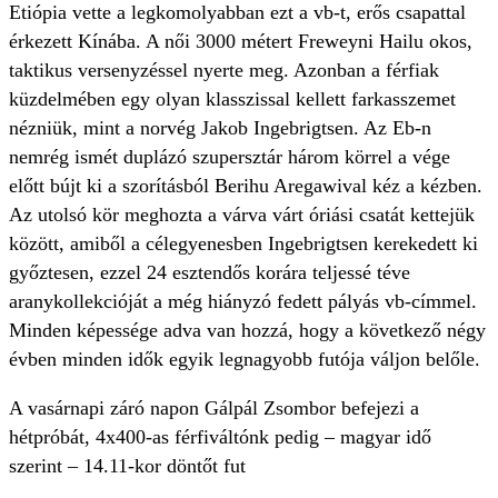
Etiópia vette a legkomolyabban ezt a vb-t, erős csapattal
érkezett Kínába. A női 3000 métert Freweyni Hailu okos,
taktikus versenyzéssel nyerte meg. Azonban a férfiak
küzdelmében egy olyan klasszissal kellett farkasszemet
nézniük, mint a norvég Jakob Ingebrigtsen. Az Eb-n
nemrég ismét duplázó szupersztár három körrel a vége
előtt bújt ki a szorításból Berihu Aregawival kéz a kézben.
Az utolsó kör meghozta a várva várt óriási csatát kettejük
között, amiből a célegyenesben Ingebrigtsen kerekedett ki
győztesen, ezzel 24 esztendős korára teljessé téve
aranykollekcióját a még hiányzó fedett pályás vb-címmel.
Minden képessége adva van hozzá, hogy a következő négy
évben minden idők egyik legnagyobb futója váljon belőle.
A vasárnapi záró napon Gálpál Zsombor befejezi a
hétpróbát, 4x400-as férfiváltónk pedig – magyar idő
szerint – 14.11-kor döntőt fut