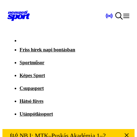
Friss hírek napi bontásban
Sportműsor
Képes Sport
Csupasport
Hátsó füves
Utánpótlássport
NB I: MTK–Puskás Akadémia 1–2
ÉLŐ