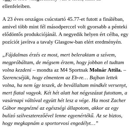
ellenfeleiben.
A 23 éves országos csúcstartó 45.77-et futott a fináléban,
amivel több mint fél másodperccel volt gyorsabb a pénteki
elődöntős produkciójánál. A negyedik helyen ért célba, egy
pozíciót javítva a tavaly Glasgow-ban elért eredményén.
„Fájdalmas érzés ez most, mert beleraktam a szívem,
megpróbáltam, de mégsem érzem, hogy jobban el tudtam
volna kezdeni
– mondta az M4 Sportnak
Molnár Attila.
–
Szerencséjük, hogy elmentem az Eb-re… Bajban lettek
volna, ha nem így teszek, de bevállaltam mindkét versenyt,
mert fiatal vagyok. Két hét alatt hat négyszázat futottam, a
vasárnapi váltóval együtt hét lesz a vége. Ha most Zacher
Gábor megnézné az egészségi állapotom, akkor az egy
bulizó szilveszterezőével lenne egyenértékű. Az se biztos,
hogy megkapnám a sportorvosi engedélyt…”