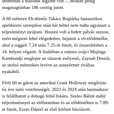
utóbbiban a második legjobb volt –, délután pedig
magasugrásban 186 centiig jutott.
A 60 méteren Eb-döntős Takács Boglárka fantasztikus
apeldoorni szereplése után két héttel nem tudta ugyanazt a
teljesítményt nyújtani. Hosszú volt a fedett pályás szezon,
ezért mégsem lehet elégedetlen, bejutott a vb-elődöntőbe,
ahol a reggeli 7.24 után 7.25-öt futott, és összesítésben a
14. helyen végzett. A fináléban a rutinos svájci Mujinga
Kambundji meglepte az olaszok esélyesét, Zaynab Dossót,
az utolsó métereken levéve az aranyérmet riválisa
nyakából.
Férfi 60 m gáton az amerikai Grant Holloway megőrizte
tíz éve tartó veretlenségét, 2022 és 2024 után harmadszor
is felállhatott a dobogó felső fokára. Szeles Bálint stabil
teljesítménnyel az előfutamban és az elődöntőben is 7.89-
et futott, Eszes Dániel az első körben búcsúzott.