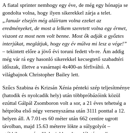
A fiatal sprinter nemhogy egy éve, de még egy hónapja se
gondolta volna, hogy ilyen sikerekkel zárja a telet.
„Január elsején még aláírtam volna ezeket az
eredményeket, de most a lelkem szeretett volna egy érmet,
viszont ez most nem volt benne. Most ők adják a győztes
interjúkat, meglátjuk, hogy egy év múlva mi lesz a vége!”
– tekintett előre a jövő évi toruni fedett vb-re. Ám addig
még vár rá egy hasonló sikerekkel kecsegtető szabadtéri
időszak, illetve a vasárnapi 4x400-as férfiváltó. A
világbajnok Christopher Bailey lett.
Szűcs Szabina és Krizsán Xénia pénteki szép teljesítménye
(hatodik és nyolcadik hely) után többpróbázóink közül
ezúttal Gálpál Zsomboron volt a sor, a 21 éves tehetség a
hétpróba első négy versenyszáma után 3111 ponttal a 12.
helyen áll. A 7.01-es 60 méter után 662 centire ugrott
távolban, majd 15.63 méterre lökte a súlygolyót –