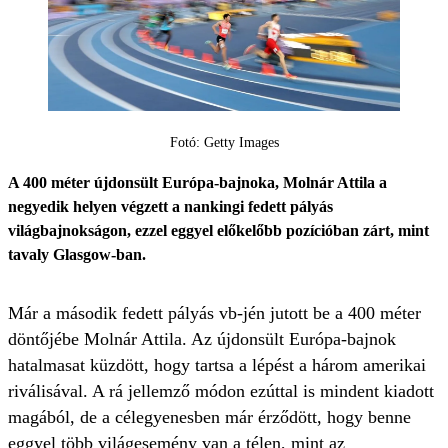
Fotó: Getty Images
A 400 méter újdonsült Európa-bajnoka, Molnár Attila a
negyedik helyen végzett a nankingi fedett pályás
világbajnokságon, ezzel eggyel előkelőbb pozícióban zárt, mint
tavaly Glasgow-ban.
Már a második fedett pályás vb-jén jutott be a 400 méter
döntőjébe Molnár Attila. Az újdonsült Európa-bajnok
hatalmasat küzdött, hogy tartsa a lépést a három amerikai
riválisával. A rá jellemző módon ezúttal is mindent kiadott
magából, de a célegyenesben már érződött, hogy benne
eggyel több világesemény van a télen, mint az