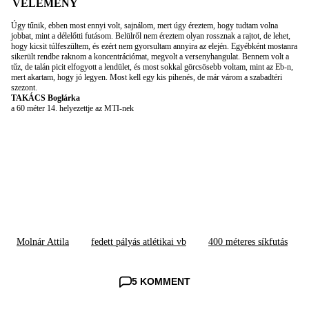
VÉLEMÉNY
Úgy tűnik, ebben most ennyi volt, sajnálom, mert úgy éreztem, hogy tudtam volna
jobbat, mint a délelőtti futásom. Belülről nem éreztem olyan rossznak a rajtot, de lehet,
hogy kicsit túlfeszültem, és ezért nem gyorsultam annyira az elején. Egyébként mostanra
sikerült rendbe raknom a koncentrációmat, megvolt a versenyhangulat. Bennem volt a
tűz, de talán picit elfogyott a lendület, és most sokkal görcsösebb voltam, mint az Eb-n,
mert akartam, hogy jó legyen. Most kell egy kis pihenés, de már várom a szabadtéri
szezont.
TAKÁCS Boglárka
a 60 méter 14. helyezettje az MTI-nek
Molnár Attila
fedett pályás atlétikai vb
400 méteres síkfutás
5 KOMMENT