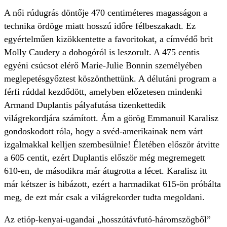
A női rúdugrás döntője 470 centiméteres magasságon a
technika ördöge miatt hosszú időre félbeszakadt. Ez
egyértelműen kizökkentette a favoritokat, a címvédő brit
Molly Caudery a dobogóról is leszorult. A 475 centis
egyéni csúcsot elérő Marie-Julie Bonnin személyében
meglepetésgyőztest köszönthettünk. A délutáni program a
férfi rúddal kezdődött, amelyben előzetesen mindenki
Armand Duplantis pályafutása tizenkettedik
világrekordjára számított. Ám a görög Emmanuil Karalisz
gondoskodott róla, hogy a svéd-amerikainak nem várt
izgalmakkal kelljen szembesülnie! Életében először átvitte
a 605 centit, ezért Duplantis először még megremegett
610-en, de másodikra már átugrotta a lécet. Karalisz itt
már kétszer is hibázott, ezért a harmadikat 615-ön próbálta
meg, de ezt már csak a világrekorder tudta megoldani.
Az etióp-kenyai-ugandai „hosszútávfutó-háromszögből”