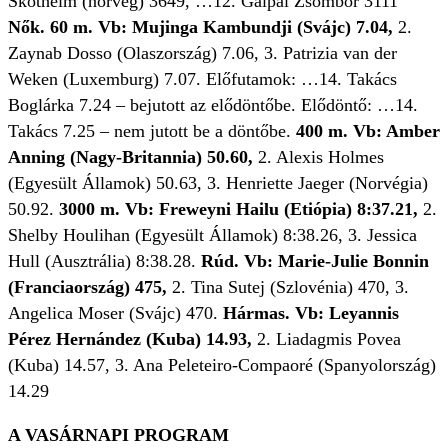
Skotheim (norvég) 3649, …12. Gálpál Zsombor 3111
Nők. 60 m. Vb: Mujinga Kambundji (Svájc) 7.04,
2.
Zaynab Dosso (Olaszország) 7.06, 3. Patrizia van der
Weken (Luxemburg) 7.07. Előfutamok: …14. Takács
Boglárka 7.24 – bejutott az elődöntőbe. Elődöntő: …14.
Takács 7.25 – nem jutott be a döntőbe.
400 m. Vb: Amber
Anning (Nagy-Britannia) 50.60,
2. Alexis Holmes
(Egyesült Államok) 50.63, 3. Henriette Jaeger (Norvégia)
50.92.
3000 m. Vb: Freweyni Hailu (Etiópia) 8:37.21,
2.
Shelby Houlihan (Egyesült Államok) 8:38.26, 3. Jessica
Hull (Ausztrália) 8:38.28.
Rúd. Vb: Marie-Julie Bonnin
(Franciaország) 475,
2. Tina Sutej (Szlovénia) 470, 3.
Angelica Moser (Svájc) 470.
Hármas. Vb: Leyannis
Pérez Hernández (Kuba) 14.93,
2. Liadagmis Povea
(Kuba) 14.57, 3. Ana Peleteiro-Compaoré (Spanyolország)
14.29
A VASÁRNAPI PROGRAM