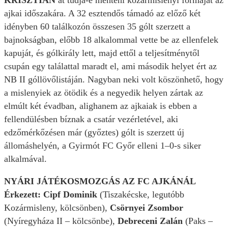
KRISZTIÁN
át tudja-e menteni kozármislenyi formáját az
ajkai időszakára. A 32 esztendős támadó az előző két
idényben 60 találkozón összesen 35 gólt szerzett a
bajnokságban, előbb 18 alkalommal vette be az ellenfelek
kapuját, és gólkirály lett, majd ettől a teljesítménytől
csupán egy találattal maradt el, ami második helyet ért az
NB II góllövőlistáján. Nagyban neki volt köszönhető, hogy
a mislenyiek az ötödik és a negyedik helyen zártak az
elmúlt két évadban, alighanem az ajkaiak is ebben a
fellendülésben bíznak a csatár vezérletével, aki
edzőmérkőzésen már (győztes) gólt is szerzett új
állomáshelyén, a Gyirmót FC Győr elleni 1–0-s siker
alkalmával.
NYÁRI JÁTÉKOSMOZGÁS AZ FC AJKÁNÁL
Érkezett: Cipf Dominik
(Tiszakécske, legutóbb
Kozármisleny, kölcsönben),
Csörnyei Zsombor
(Nyíregyháza II – kölcsönbe),
Debreceni Zalán
(Paks –