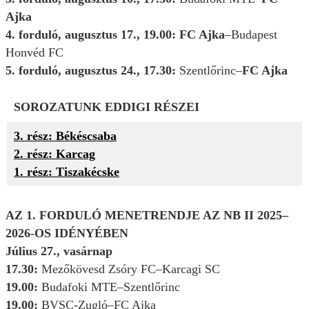
Ajka
4. forduló, augusztus 17., 19.00:
FC Ajka
–Budapest
Honvéd FC
5. forduló, augusztus 24., 17.30:
Szentlőrinc–
FC Ajka
SOROZATUNK EDDIGI RÉSZEI
3. rész: Békéscsaba
2. rész: Karcag
1. rész: Tiszakécske
AZ 1. FORDULÓ MENETRENDJE AZ NB II 2025–
2026-OS IDÉNYÉBEN
Július 27., vasárnap
17.30:
Mezőkövesd Zsóry FC–Karcagi SC
19.00:
Budafoki MTE–Szentlőrinc
19.00:
BVSC-Zugló–FC Ajka