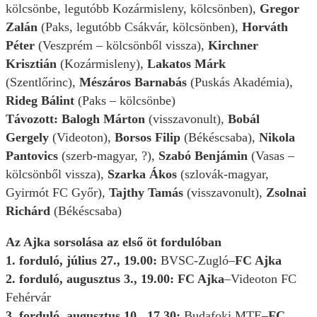
kölcsönbe, legutóbb Kozármisleny, kölcsönben),
Gregor
Zalán
(Paks, legutóbb Csákvár, kölcsönben),
Horváth
Péter
(Veszprém – kölcsönből vissza),
Kirchner
Krisztián
(Kozármisleny),
Lakatos Márk
(Szentlőrinc),
Mészáros Barnabás
(Puskás Akadémia),
Rideg Bálint
(Paks – kölcsönbe)
Távozott: Balogh Márton
(visszavonult),
Bobál
Gergely
(Videoton),
Borsos Filip
(Békéscsaba),
Nikola
Pantovics
(szerb-magyar, ?),
Szabó Benjámin
(Vasas –
kölcsönből vissza),
Szarka Ákos
(szlovák-magyar,
Gyirmót FC Győr),
Tajthy Tamás
(visszavonult),
Zsolnai
Richárd
(Békéscsaba)
Az Ajka sorsolása az első öt fordulóban
1. forduló, július 27., 19.00:
BVSC-Zugló–
FC Ajka
2. forduló, augusztus 3., 19.00:
FC Ajka
–Videoton FC
Fehérvár
3. forduló, augusztus 10., 17.30:
Budafoki MTE–
FC