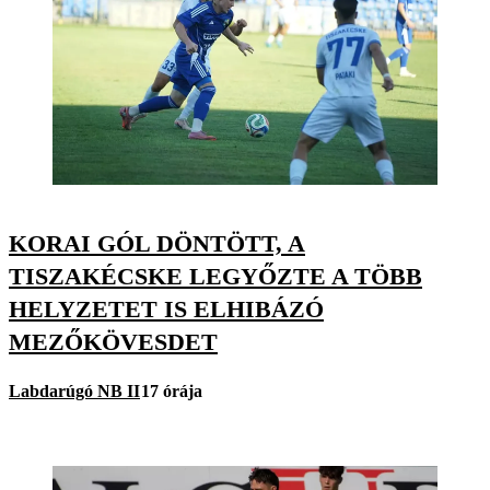
KORAI GÓL DÖNTÖTT, A
TISZAKÉCSKE LEGYŐZTE A TÖBB
HELYZETET IS ELHIBÁZÓ
MEZŐKÖVESDET
Labdarúgó NB II
17 órája