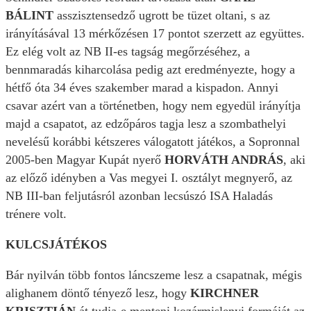
BÁLINT
asszisztensedző ugrott be tüzet oltani, s az
irányításával 13 mérkőzésen 17 pontot szerzett az együttes.
Ez elég volt az NB II-es tagság megőrzéséhez, a
bennmaradás kiharcolása pedig azt eredményezte, hogy a
hétfő óta 34 éves szakember marad a kispadon. Annyi
csavar azért van a történetben, hogy nem egyedül irányítja
majd a csapatot, az edzőpáros tagja lesz a szombathelyi
nevelésű korábbi kétszeres válogatott játékos, a Sopronnal
2005-ben Magyar Kupát nyerő
HORVÁTH ANDRÁS
, aki
az előző idényben a Vas megyei I. osztályt megnyerő, az
NB III-ban feljutásról azonban lecsúszó ISA Haladás
trénere volt.
KULCSJÁTÉKOS
Bár nyilván több fontos láncszeme lesz a csapatnak, mégis
alighanem döntő tényező lesz, hogy
KIRCHNER