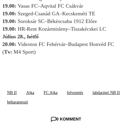
19.00:
Vasas FC–Aqvital FC Csákvár
19.00:
Szeged-Csanád GA–Kecskeméti TE
19.00:
Soroksár SC–Békéscsaba 1912 Előre
19.00:
HR-Rent Kozármisleny–Tiszakécskei LC
Július 28., hétfő
20.00:
Videoton FC Fehérvár–Budapest Honvéd FC
(
Tv:
M4 Sport)
NB II
Ajka
FC Ajka
felvezetés
labdarúgó NB II
beharangozó
0 KOMMENT