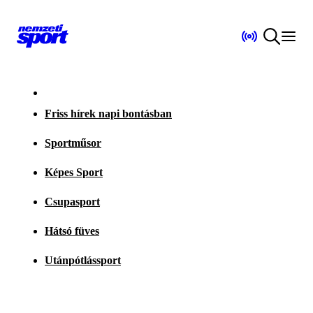
Friss hírek napi bontásban
Sportműsor
Képes Sport
Csupasport
Hátsó füves
Utánpótlássport