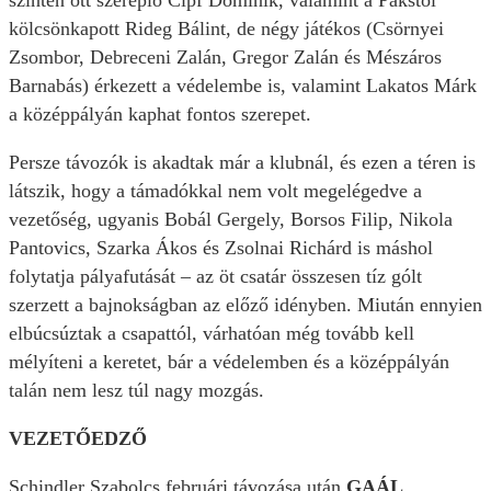
szintén ott szereplő Cipf Dominik, valamint a Pakstól
kölcsönkapott Rideg Bálint, de négy játékos (Csörnyei
Zsombor, Debreceni Zalán, Gregor Zalán és Mészáros
Barnabás) érkezett a védelembe is, valamint Lakatos Márk
a középpályán kaphat fontos szerepet.
Persze távozók is akadtak már a klubnál, és ezen a téren is
látszik, hogy a támadókkal nem volt megelégedve a
vezetőség, ugyanis Bobál Gergely, Borsos Filip, Nikola
Pantovics, Szarka Ákos és Zsolnai Richárd is máshol
folytatja pályafutását – az öt csatár összesen tíz gólt
szerzett a bajnokságban az előző idényben. Miután ennyien
elbúcsúztak a csapattól, várhatóan még tovább kell
mélyíteni a keretet, bár a védelemben és a középpályán
talán nem lesz túl nagy mozgás.
VEZETŐEDZŐ
Schindler Szabolcs februári távozása után
GAÁL