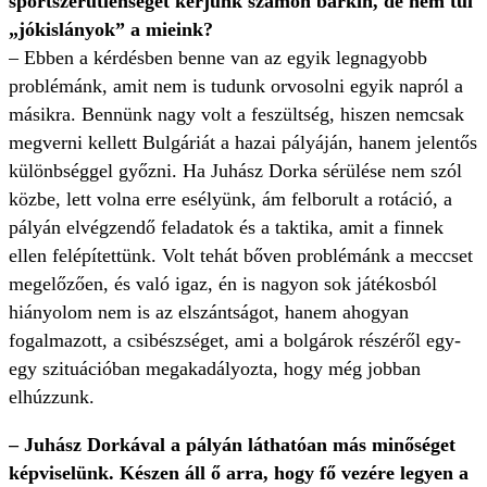
sportszerűtlenséget kérjünk számon bárkin, de nem túl
„jókislányok” a mieink?
– Ebben a kérdésben benne van az egyik legnagyobb
problémánk, amit nem is tudunk orvosolni egyik napról a
másikra. Bennünk nagy volt a feszültség, hiszen nemcsak
megverni kellett Bulgáriát a hazai pályáján, hanem jelentős
különbséggel győzni. Ha Juhász Dorka sérülése nem szól
közbe, lett volna erre esélyünk, ám felborult a rotáció, a
pályán elvégzendő feladatok és a taktika, amit a finnek
ellen felépítettünk. Volt tehát bőven problémánk a meccset
megelőzően, és való igaz, én is nagyon sok játékosból
hiányolom nem is az elszántságot, hanem ahogyan
fogalmazott, a csibészséget, ami a bolgárok részéről egy-
egy szituációban megakadályozta, hogy még jobban
elhúzzunk.
– Juhász Dorkával a pályán láthatóan más minőséget
képviselünk. Készen áll ő arra, hogy fő vezére legyen a