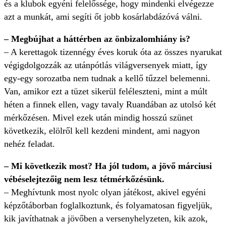
és a klubok egyéni felelőssége, hogy mindenki elvégezze
azt a munkát, ami segíti őt jobb kosárlabdázóvá válni.
– Megbújhat a háttérben az önbizalomhiány is?
– A kerettagok tizennégy éves koruk óta az összes nyarukat
végigdolgozzák az utánpótlás világversenyek miatt, így
egy-egy sorozatba nem tudnak a kellő tűzzel belemenni.
Van, amikor ezt a tüzet sikerül feléleszteni, mint a múlt
héten a finnek ellen, vagy tavaly Ruandában az utolsó két
mérkőzésen. Mivel ezek után mindig hosszú szünet
következik, elölről kell kezdeni mindent, ami nagyon
nehéz feladat.
– Mi következik most? Ha jól tudom, a jövő márciusi
vébéselejtezőig nem lesz tétmérkőzésünk.
– Meghívtunk most nyolc olyan játékost, akivel egyéni
képzőtáborban foglalkoztunk, és folyamatosan figyeljük,
kik javíthatnak a jövőben a versenyhelyzeten, kik azok,