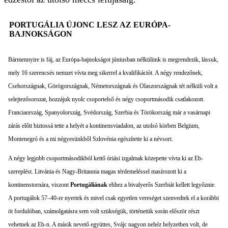
PORTUGÁLIA ÚJONC LESZ AZ EURÓPA-
BAJNOKSÁGON
Bármennyire is fáj, az Európa-bajnokságot júniusban nélkülünk is megrendezik, lássuk,
mely 16 szerencsés nemzet vívta meg sikerrel a kvalifikációt. A négy rendezőnek,
Csehországnak, Görögországnak, Németországnak és Olaszországnak tét nélküli volt a
selejtezősorozat, hozzájuk nyolc csoportelső és négy csoportmásodik csatlakozott.
Franciaország, Spanyolország, Svédország, Szerbia és Törökország már a vasárnapi
zárás előtt biztossá tette a helyét a kontinensviadalon, az utolsó körben Belgium,
Montenegró és a mi négyesünkből Szlovénia egészítette ki a névsort.
A négy legjobb csoportmásodikból kettő óriási izgalmak közepette vívta ki az Eb-
szereplést. Litvánia és Nagy-Britannia magas térdemeléssel masírozott ki a
kontinenstornára, viszont
Portugáliának
ehhez a bivalyerős Szerbiát kellett legyőznie.
A portugálok 57–40-re nyertek és mivel csak egyetlen vereséget szenvedtek el a korábbi
öt fordulóban, számolgatásra sem volt szükségük, történetük során először részt
vehetnek az Eb-n. A másik nevető együttes, Svájc nagyon nehéz helyzetben volt, de