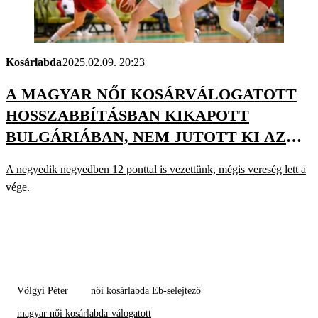
Kosárlabda
2025.02.09. 20:23
A MAGYAR NŐI KOSÁRVÁLOGATOTT
HOSSZABBÍTÁSBAN KIKAPOTT
BULGÁRIÁBAN, NEM JUTOTT KI AZ
EB-RE
A negyedik negyedben 12 ponttal is vezettünk, mégis vereség lett a
vége.
Völgyi Péter
női kosárlabda Eb-selejtező
magyar női kosárlabda-válogatott