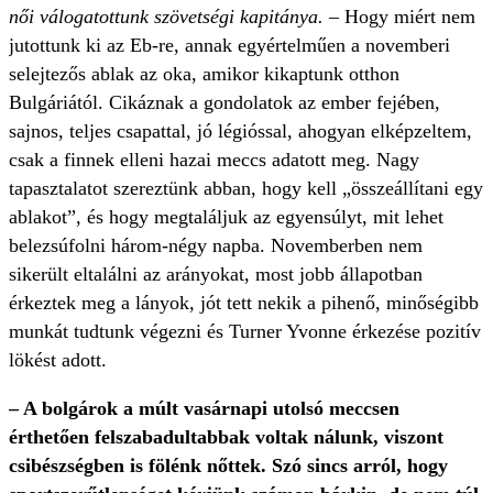
női válogatottunk szövetségi kapitánya. –
Hogy miért nem
jutottunk ki az Eb-re, annak egyértelműen a novemberi
selejtezős ablak az oka, amikor kikaptunk otthon
Bulgáriától. Cikáznak a gondolatok az ember fejében,
sajnos, teljes csapattal, jó légióssal, ahogyan elképzeltem,
csak a finnek elleni hazai meccs adatott meg. Nagy
tapasztalatot szereztünk abban, hogy kell „összeállítani egy
ablakot”, és hogy megtaláljuk az egyensúlyt, mit lehet
belezsúfolni három-négy napba. Novemberben nem
sikerült eltalálni az arányokat, most jobb állapotban
érkeztek meg a lányok, jót tett nekik a pihenő, minőségibb
munkát tudtunk végezni és Turner Yvonne érkezése pozitív
lökést adott.
– A bolgárok a múlt vasárnapi utolsó meccsen
érthetően felszabadultabbak voltak nálunk, viszont
csibészségben is fölénk nőttek. Szó sincs arról, hogy