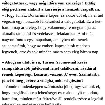
válogatottnak, vagy még időre van szüksége? Eddig
elég pechesen alakult a karrierje a nemzeti csapatban.
– Hogy Juhász Dorka mire képes, az akkor dől el, ha el tud
végezni egy hosszabb felkészülést a válogatottal. Ez a két-
három nap arra elég, hogy valamennyire megtanulja az
aktuális támadási és védekezési feladatokat. Ami még
nagyon fontos egy csapatban, amelyben nincsenek
szupersztárok, hogy az emberi kapcsolatok rendben
legyenek, erre és sok minden másra sem elég három nap.
– Ahogyan utalt is rá, Turner Yvonne-nál kevés
szimpatikusabb játékossal lehet találkozni, ráadásul
remek képességű kosaras, viszont 37 éves. Számításba
jöhet ő még jövőre a világbajnoki selejtezőn?
– Vonnie mindenképpen számításba jöhet, úgy váltunk el,
hogy megköszönte a lehetőséget és csak annyit mondott,
bármikor, minden mást félretéve áll rendelkezésre a legelső
edzéstől az utolsó meccs lefújásáig.