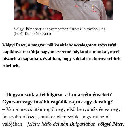
Völgyi Péter szerint novemberben úszott el a továbbjutás
(Fotó: Dömötör Csaba)
Völgyi Péter, a magyar női kosárlabda-válogatott szövetségi
kapitánya és stábja nagyon szeretné folytatni a munkát, mert
hisznek a csapatban, és abban, hogy sokkal eredményesebbek
lehetnek.
– Hogyan szokta feldolgozni a kudarcélményeket?
Gyorsan vagy inkább rágódik rajtuk egy darabig?
– Van a meccs után rögtön egy első benyomás és van egy
hosszabb időszak, amikor elemezzük, hogy mi az ok
valójában
– felelte hétfő délután Bulgáriában
Völgyi Péter,