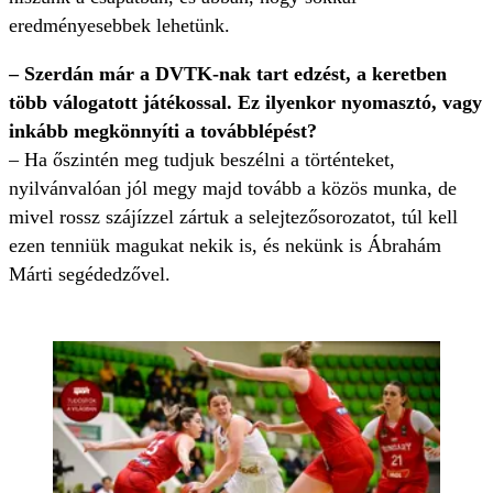
eredményesebbek lehetünk.
– Szerdán már a DVTK-nak tart edzést, a keretben
több válogatott játékossal. Ez ilyenkor nyomasztó, vagy
inkább megkönnyíti a továbblépést?
– Ha őszintén meg tudjuk beszélni a történteket,
nyilvánvalóan jól megy majd tovább a közös munka, de
mivel rossz szájízzel zártuk a selejtezősorozatot, túl kell
ezen tenniük magukat nekik is, és nekünk is Ábrahám
Márti segédedzővel.