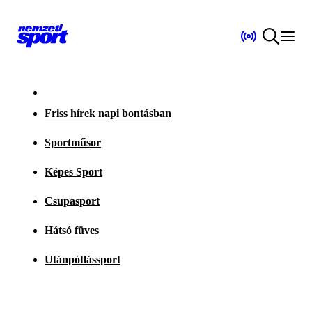
Friss hírek napi bontásban
Sportműsor
Képes Sport
Csupasport
Hátsó füves
Utánpótlássport