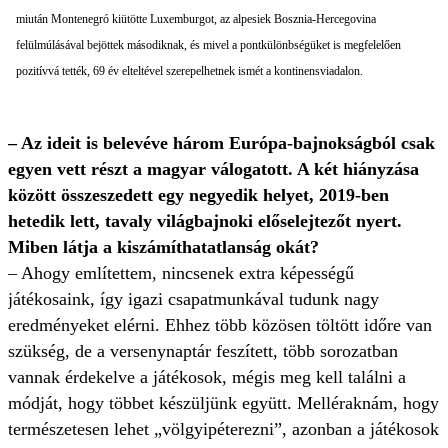
miután Montenegró kiütötte Luxemburgot, az alpesiek Bosznia-Hercegovina
felülmúlásával bejöttek másodiknak, és mivel a pontkülönbségüket is megfelelően
pozitívvá tették, 69 év elteltével szerepelhetnek ismét a kontinensviadalon.
– Az ideit is belevéve három Európa-bajnokságból csak
egyen vett részt a magyar válogatott. A két hiányzása
között összeszedett egy negyedik helyet, 2019-ben
hetedik lett, tavaly világbajnoki előselejtezőt nyert.
Miben látja a kiszámíthatatlanság okát?
– Ahogy említettem, nincsenek extra képességű
játékosaink, így igazi csapatmunkával tudunk nagy
eredményeket elérni. Ehhez több közösen töltött időre van
szükség, de a versenynaptár feszített, több sorozatban
vannak érdekelve a játékosok, mégis meg kell találni a
módját, hogy többet készüljünk együtt. Melléraknám, hogy
természetesen lehet „völgyipéterezni”, azonban a játékosok