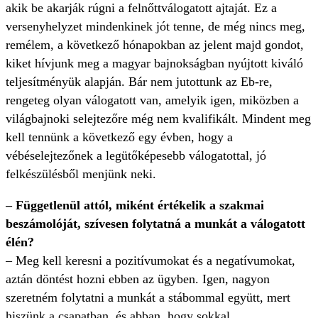
akik be akarják rúgni a felnőttválogatott ajtaját. Ez a
versenyhelyzet mindenkinek jót tenne, de még nincs meg,
remélem, a következő hónapokban az jelent majd gondot,
kiket hívjunk meg a magyar bajnokságban nyújtott kiváló
teljesítményük alapján. Bár nem jutottunk az Eb-re,
rengeteg olyan válogatott van, amelyik igen, miközben a
világbajnoki selejtezőre még nem kvalifikált. Mindent meg
kell tennünk a következő egy évben, hogy a
vébéselejtezőnek a legütőképesebb válogatottal, jó
felkészülésből menjünk neki.
– Függetlenül attól, miként értékelik a szakmai
beszámolóját, szívesen folytatná a munkát a válogatott
élén?
– Meg kell keresni a pozitívumokat és a negatívumokat,
aztán döntést hozni ebben az ügyben. Igen, nagyon
szeretném folytatni a munkát a stábommal együtt, mert
hiszünk a csapatban, és abban, hogy sokkal