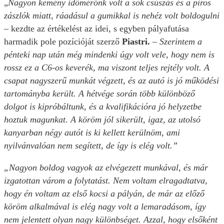
„
Nagyon kemény időmérőnk volt a sok csúszás és a piros
zászlók miatt, ráadásul a gumikkal is nehéz volt boldogulni
–
kezdte az értékelést az idei, s egyben pályafutása
harmadik pole pozícióját szerző
Piastri.
–
Szerintem a
pénteki nap után még mindenki úgy volt vele, hogy nem is
rossz ez a C6-os keverék, ma viszont teljes rejtély volt. A
csapat nagyszerű munkát végzett, és az autó is jó működési
tartományba került. A hétvége során több különböző
dolgot is kipróbáltunk, és a kvalifikációra jó helyzetbe
hoztuk magunkat. A köröm jól sikerült, igaz, az utolsó
kanyarban négy autót is ki kellett kerülnöm, ami
nyilvánvalóan nem segített, de így is elég volt.”
„Nagyon boldog vagyok az elvégezett munkával, és már
izgatottan várom a folytatást. Nem voltam elragadtatva,
hogy én voltam az első kocsi a pályán, de már az előző
köröm alkalmával is elég nagy volt a lemaradásom, így
nem jelentett olyan nagy különbséget. Azzal, hogy elsőként