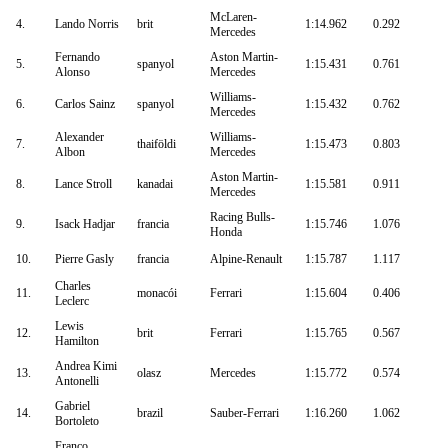
McLaren-
4.
Lando Norris
brit
1:14.962
0.292
Mercedes
Fernando
Aston Martin-
5.
spanyol
1:15.431
0.761
Alonso
Mercedes
Williams-
6.
Carlos Sainz
spanyol
1:15.432
0.762
Mercedes
Alexander
Williams-
7.
thaiföldi
1:15.473
0.803
Albon
Mercedes
Aston Martin-
8.
Lance Stroll
kanadai
1:15.581
0.911
Mercedes
Racing Bulls-
9.
Isack Hadjar
francia
1:15.746
1.076
Honda
10.
Pierre Gasly
francia
Alpine-Renault
1:15.787
1.117
Charles
11.
monacói
Ferrari
1:15.604
0.406
Leclerc
Lewis
12.
brit
Ferrari
1:15.765
0.567
Hamilton
Andrea Kimi
13.
olasz
Mercedes
1:15.772
0.574
Antonelli
Gabriel
14.
brazil
Sauber-Ferrari
1:16.260
1.062
Bortoleto
Franco