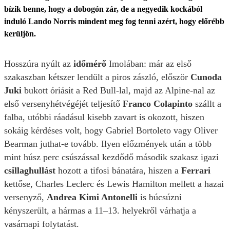
bízik benne, hogy a dobogón zár, de a negyedik kockából
induló Lando Norris mindent meg fog tenni azért, hogy előrébb
kerüljön.
Hosszúra nyúlt az
időmérő
Imolában: már az első
szakaszban kétszer lendült a piros zászló, először
Cunoda
Juki
bukott óriásit a Red Bull-lal, majd az Alpine-nal az
első versenyhétvégéjét teljesítő
Franco Colapinto
szállt a
falba, utóbbi ráadásul kisebb zavart is okozott, hiszen
sokáig kérdéses volt, hogy Gabriel Bortoleto vagy Oliver
Bearman juthat-e tovább. Ilyen előzmények után a több
mint húsz perc csúszással kezdődő második szakasz igazi
csillaghullást
hozott a tifosi bánatára, hiszen a
Ferrari
kettőse, Charles Leclerc és Lewis Hamilton mellett a hazai
versenyző,
Andrea Kimi Antonelli
is búcsúzni
kényszerült, a hármas a 11–13. helyekről várhatja a
vasárnapi folytatást.