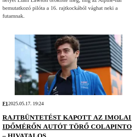
helyét Liam Lawson örökölte meg, míg az Alpine-nal
bemutatkozó pilóta a 16. rajtkockából vághat neki a
futamnak.
F1
2025.05.17. 19:24
RAJTBÜNTETÉST KAPOTT AZ IMOLAI
IDŐMÉRŐN AUTÓT TÖRŐ COLAPINTO
– HIVATALOS