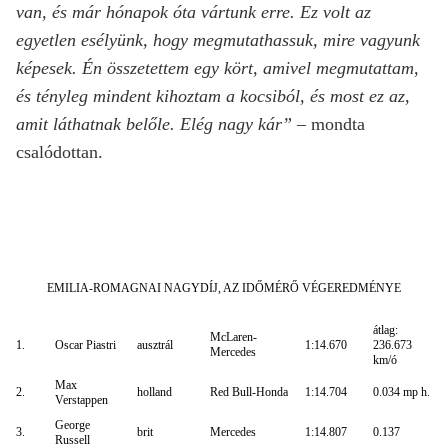
van, és már hónapok óta vártunk erre. Ez volt az
egyetlen esélyünk, hogy megmutathassuk, mire vagyunk
képesek. Én összetettem egy kört, amivel megmutattam,
és tényleg mindent kihoztam a kocsiból, és most ez az,
amit láthatnak belőle. Elég nagy kár”
– mondta
csalódottan.
EMILIA-ROMAGNAI NAGYDÍJ, AZ IDŐMÉRŐ VÉGEREDMÉNYE
átlag:
McLaren-
1.
Oscar Piastri
ausztrál
1:14.670
236.673
Mercedes
km/ó
Max
2.
holland
Red Bull-Honda
1:14.704
0.034 mp h.
Verstappen
George
3.
brit
Mercedes
1:14.807
0.137
Russell