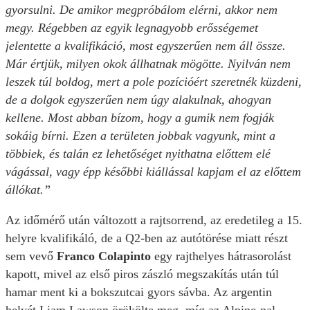
gyorsulni. De amikor megpróbálom elérni, akkor nem
megy. Régebben az egyik legnagyobb erősségemet
jelentette a kvalifikáció, most egyszerűen nem áll össze.
Már értjük, milyen okok állhatnak mögötte. Nyilván nem
leszek túl boldog, mert a pole pozícióért szeretnék küzdeni,
de a dolgok egyszerűen nem úgy alakulnak, ahogyan
kellene. Most abban bízom, hogy a gumik nem fogják
sokáig bírni. Ezen a területen jobbak vagyunk, mint a
többiek, és talán ez lehetőséget nyithatna előttem elé
vágással, vagy épp későbbi kiállással kapjam el az előttem
állókat.”
Az időmérő után változott a rajtsorrend, az eredetileg a 15.
helyre kvalifikáló, de a Q2-ben az autótörése miatt részt
sem vevő
Franco Colapinto
egy rajthelyes hátrasorolást
kapott, mivel az első piros zászló megszakítás után túl
hamar ment ki a bokszutcai gyors sávba. Az argentin