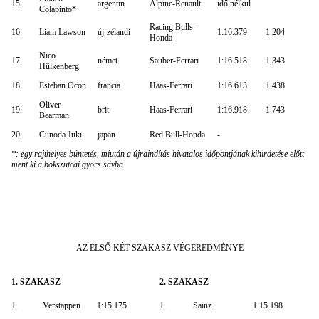
15.
argentin
Alpine-Renault
idő nélkül
Colapinto*
Racing Bulls-
16.
Liam Lawson
új-zélandi
1:16.379
1.204
Honda
Nico
17.
német
Sauber-Ferrari
1:16.518
1.343
Hülkenberg
18.
Esteban Ocon
francia
Haas-Ferrari
1:16.613
1.438
Oliver
19.
brit
Haas-Ferrari
1:16.918
1.743
Bearman
20.
Cunoda Juki
japán
Red Bull-Honda
-
*: egy rajthelyes büntetés, miután a újraindítás hivatalos időpontjának kihirdetése előtt
ment ki a bokszutcai gyors sávba.
AZ ELSŐ KÉT SZAKASZ VÉGEREDMÉNYE
1. SZAKASZ
2. SZAKASZ
1.
Verstappen
1:15.175
1.
Sainz
1:15.198