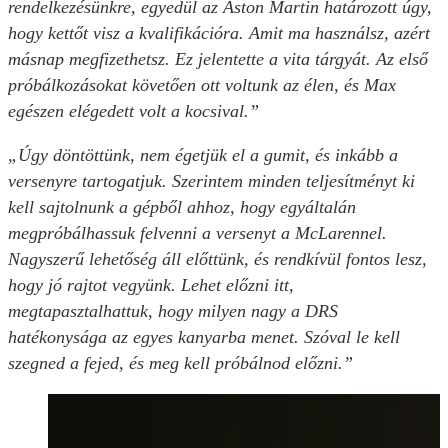
rendelkezésünkre, egyedül az Aston Martin határozott úgy,
hogy kettőt visz a kvalifikációra. Amit ma használsz, azért
másnap megfizethetsz. Ez jelentette a vita tárgyát. Az első
próbálkozásokat követően ott voltunk az élen, és Max
egészen elégedett volt a kocsival.”
„Úgy döntöttünk, nem égetjük el a gumit, és inkább a
versenyre tartogatjuk. Szerintem minden teljesítményt ki
kell sajtolnunk a gépből ahhoz, hogy egyáltalán
megpróbálhassuk felvenni a versenyt a McLarennel.
Nagyszerű lehetőség áll előttünk, és rendkívül fontos lesz,
hogy jó rajtot vegyünk. Lehet előzni itt,
megtapasztalhattuk, hogy milyen nagy a DRS
hatékonysága az egyes kanyarba menet. Szóval le kell
szegned a fejed, és meg kell próbálnod előzni.”