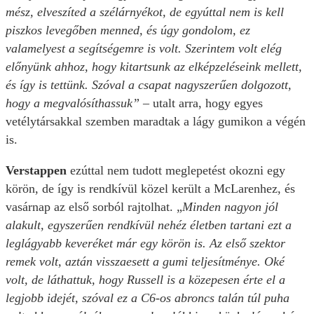
mész, elveszíted a szélárnyékot, de egyúttal nem is kell
piszkos levegőben menned, és úgy gondolom, ez
valamelyest a segítségemre is volt. Szerintem volt elég
előnyünk ahhoz, hogy kitartsunk az elképzeléseink mellett,
és így is tettünk. Szóval a csapat nagyszerűen dolgozott,
hogy a megvalósíthassuk” –
utalt arra, hogy egyes
vetélytársakkal szemben maradtak a lágy gumikon a végén
is.
Verstappen
ezúttal nem tudott meglepetést okozni egy
körön, de így is rendkívül közel került a McLarenhez, és
vasárnap az első sorból rajtolhat. „
Minden nagyon jól
alakult, egyszerűen rendkívül nehéz életben tartani ezt a
leglágyabb keveréket már egy körön is. Az első szektor
remek volt, aztán visszaesett a gumi teljesítménye. Oké
volt, de láthattuk, hogy Russell is a közepesen érte el a
legjobb idejét, szóval ez a C6-os abroncs talán túl puha