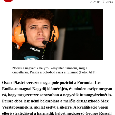
2025.05.17. 20:45
Norris a negyedik helyről kénytelen támadni, míg a
csapattársa, Piastri a pole-ból várja a futamot (Fotó: AFP)
Oscar Piastri szerezte meg a pole pozíciót a Formula–1-es
Emilia-romagnai Nagydíj időmérőjén, és minden esélye megvan
rá, hogy megszerezze sorozatban a negyedik futamgyőzelmét is.
Persze ebbe lesz némi beleszólása a mellőle elrugaszkodó Max
Verstappennek is, aki lát esélyt a sikerre. A kvalifikáció végén
eltérő stratégiával a harmadik helyet megszerző George Russell