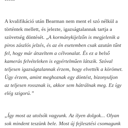
A kvalifikáció után Bearman nem ment el szó nélkül a
történtek mellett, és jelezte, igazságtalannak tartja a
szövetség döntését. „
A kormánykijelzőn is megjelenik a
piros zászlós jelzés, és az én esetemben csak azután tűnt
fel, hogy már átszeltem a célvonalat. És ez a belső
kamerás felvételeken is egyértelműen látszik. Szóval
teljesen igazságtalannak érzem, hogy elvették a körömet.
Úgy érzem, amint meghoznak egy döntést, bizonyuljon
az teljesen rossznak is, akkor sem hátrálnak meg. Ez így
elég szigorú.”
„Így most az utolsók vagyunk. Az ilyen dolgok... Olyan
sok mindent teszünk bele. Most új fejlesztési csomagunk