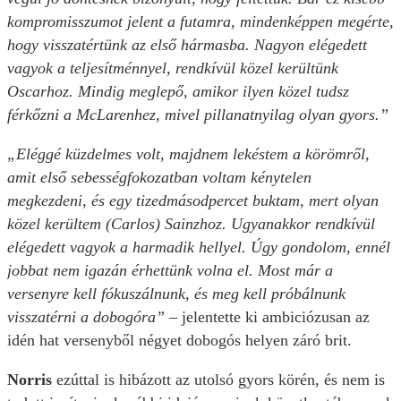
kompromisszumot jelent a futamra, mindenképpen megérte,
hogy visszatértünk az első hármasba. Nagyon elégedett
vagyok a teljesítménnyel, rendkívül közel kerültünk
Oscarhoz. Mindig meglepő, amikor ilyen közel tudsz
férkőzni a McLarenhez, mivel pillanatnyilag olyan gyors.”
„Eléggé küzdelmes volt, majdnem lekéstem a körömről,
amit első sebességfokozatban voltam kénytelen
megkezdeni, és egy tizedmásodpercet buktam, mert olyan
közel kerültem (Carlos) Sainzhoz. Ugyanakkor rendkívül
elégedett vagyok a harmadik hellyel. Úgy gondolom, ennél
jobbat nem igazán érhettünk volna el. Most már a
versenyre kell fókuszálnunk, és meg kell próbálnunk
visszatérni a dobogóra”
– jelentette ki ambiciózusan az
idén hat versenyből négyet dobogós helyen záró brit.
Norris
ezúttal is hibázott az utolsó gyors körén, és nem is