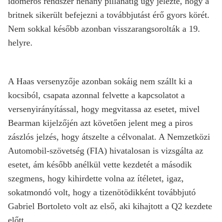
időmérős rendszer néhány pillanatig úgy jelezte, hogy a
britnek sikerült befejezni a továbbjutást érő gyors körét.
Nem sokkal később azonban visszarangsorolták a 19.
helyre.
A Haas versenyzője azonban sokáig nem szállt ki a
kocsiból, csapata azonnal felvette a kapcsolatot a
versenyirányítással, hogy megvitassa az esetet, mivel
Bearman kijelzőjén azt követően jelent meg a piros
zászlós jelzés, hogy átszelte a célvonalat. A Nemzetközi
Automobil-szövetség (FIA) hivatalosan is vizsgálta az
esetet, ám később anélkül vette kezdetét a második
szegmens, hogy kihirdette volna az ítéletet, igaz,
sokatmondó volt, hogy a tizenötödikként továbbjutó
Gabriel Bortoleto volt az első, aki kihajtott a Q2 kezdete
előtt.