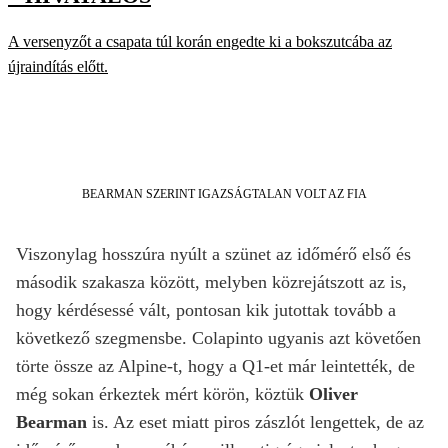
A versenyzőt a csapata túl korán engedte ki a bokszutcába az
újraindítás előtt.
BEARMAN SZERINT IGAZSÁGTALAN VOLT AZ FIA
Viszonylag hosszúra nyúlt a szünet az időmérő első és
második szakasza között, melyben közrejátszott az is,
hogy kérdésessé vált, pontosan kik jutottak tovább a
következő szegmensbe. Colapinto ugyanis azt követően
törte össze az Alpine-t, hogy a Q1-et már leintették, de
még sokan érkeztek mért körön, köztük
Oliver
Bearman
is. Az eset miatt piros zászlót lengettek, de az