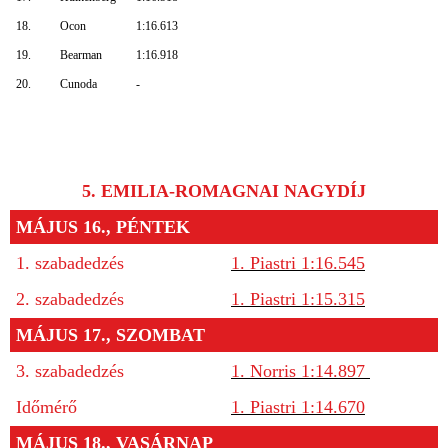
18.
Ocon
1:16.613
19.
Bearman
1:16.918
20.
Cunoda
-
5. EMILIA-ROMAGNAI NAGYDÍJ
MÁJUS 16., PÉNTEK
1. szabadedzés
1. Piastri 1:16.545
2. szabadedzés
1. Piastri 1:15.315
MÁJUS 17., SZOMBAT
3. szabadedzés
1. Norris 1:14.897
Időmérő
1. Piastri 1:14.670
MÁJUS 18., VASÁRNAP