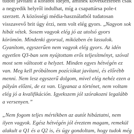
tudott javítani a korábbi idején, aminek következtében csak
a negyedik helyről indulhat, míg a csapattársa pole-t
szerzett. A közösségi média-használatból tudatosan
visszavevő brit úgy érzi, nem volt elég gyors. „
Nagyon sok
hibát vétek. Sosem vagyok elég jó az utolsó gyors
körömön. Mindenki gyorsul, miközben én lassulok.
Gyanítom, egyszerűen nem vagyok elég gyors. Az idén
egyetlen Q3-ban sem nyújtottam erős teljesítményt, szóval
most sem változott a helyzet. Minden egyes hétvégén ez
van. Meg kell próbálnom pozíciókat javítani, és előrébb
menni. Nem lesz egyszerű dolgom, mivel elég nehéz ezen a
pályán előzni, de ez van. Ugyanaz a történet, nem voltam
elég jó a kvalifikáción. Igyekszem jól szórakozni legalább
a versenyen.”
„Nem fogom teljes mértékben az autót hibáztatni, nem
ilyen vagyok. Egész hétvégén jól éreztem magam, remekül
alakult a Q1 és a Q2 is, és úgy gondoltam, hogy tudok még