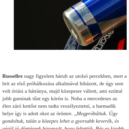
Russellre
nagy figyelem hárult az utolsó percekben, mert a
brit az első próbálkozása alkalmával hibázott, de úgy sem
volt óriási a hátránya, majd közepesre váltott, ami ezúttal
jobb guminak tűnt egy körön is. Noha a mercedeses az
élen záró kettőst nem tudta veszélyeztetni, a harmadik
helye így is adott okot az örömre. „
Megpróbáltuk. Úgy
gondoltuk, talán a közepes lehet a gyorsabb keverék, és
végül jó döntésnek bizonyult, hogy feltettük. Bár ez kisebb