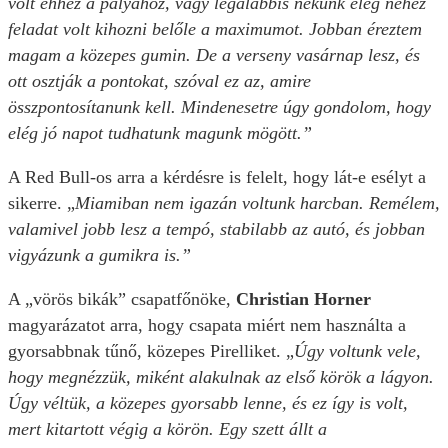
volt ehhez a pályához, vagy legalábbis nekünk elég nehéz
feladat volt kihozni belőle a maximumot. Jobban éreztem
magam a közepes gumin. De a verseny vasárnap lesz, és
ott osztják a pontokat, szóval ez az, amire
összpontosítanunk kell. Mindenesetre úgy gondolom, hogy
elég jó napot tudhatunk magunk mögött.”
A Red Bull-os arra a kérdésre is felelt, hogy lát-e esélyt a
sikerre. „
Miamiban nem igazán voltunk harcban. Remélem,
valamivel jobb lesz a tempó, stabilabb az autó, és jobban
vigyázunk a gumikra is.”
A „vörös bikák” csapatfőnöke,
Christian Horner
magyarázatot arra, hogy csapata miért nem használta a
gyorsabbnak tűnő, közepes Pirelliket. „
Úgy voltunk vele,
hogy megnézzük, miként alakulnak az első körök a lágyon.
Úgy véltük, a közepes gyorsabb lenne, és ez így is volt,
mert kitartott végig a körön. Egy szett állt a