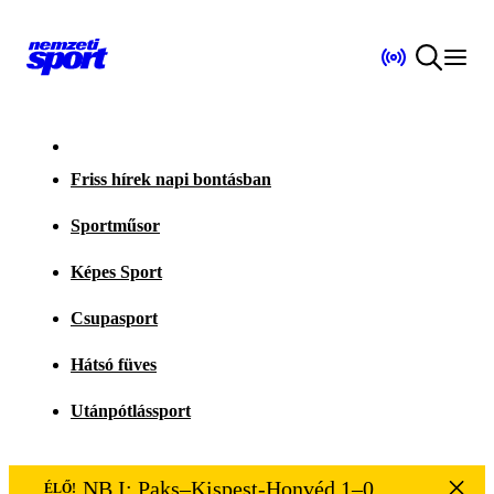
Friss hírek napi bontásban
Sportműsor
Képes Sport
Csupasport
Hátsó füves
Utánpótlássport
NB I: Paks–Kispest-Honvéd 1–0
ÉLŐ!