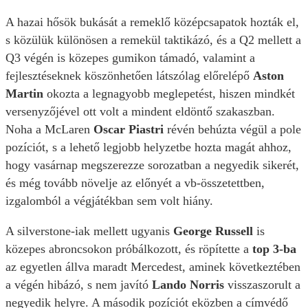
A hazai hősök bukását a remeklő középcsapatok hozták el,
s közülük különösen a remekül taktikázó, és a Q2 mellett a
Q3 végén is közepes gumikon támadó, valamint a
fejlesztéseknek köszönhetően látszólag előrelépő
Aston
Martin
okozta a legnagyobb meglepetést, hiszen mindkét
versenyzőjével ott volt a mindent eldöntő szakaszban.
Noha a McLaren
Oscar Piastri
révén behúzta végül a pole
pozíciót, s a lehető legjobb helyzetbe hozta magát ahhoz,
hogy vasárnap megszerezze sorozatban a negyedik sikerét,
és még tovább növelje az előnyét a vb-összetettben,
izgalomból a végjátékban sem volt hiány.
A silverstone-iak mellett ugyanis
George Russell
is
közepes abroncsokon próbálkozott, és röpítette a
top 3-ba
az egyetlen állva maradt Mercedest, aminek következtében
a végén hibázó, s nem javító
Lando Norris
visszaszorult a
negyedik helyre. A második pozíciót eközben a címvédő