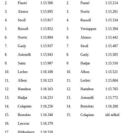
2.
Piastri
1:15.500
2.
Piastri
1:15.214
3.
Alonso
1:15.695
3.
Norris
1:15.261
4.
Stroll
1:15.817
4.
Russell
1:15.334
5.
Russell
1:15.852
5.
Verstappen
1:15.394
6.
Norris
1:15.894
6.
Alonso
1:15.442
7.
Gasly
1:15.937
7.
Stroll
1:15.497
8.
Antonelli
1:15.943
8.
Gasly
1:15.505
9.
Sainz
1:15.987
9.
Hadjar
1:15.510
10.
Leclerc
1:16.108
10.
Albon
1:15.521
11.
Albon
1:16.123
11.
Leclerc
1:15.604
12.
Hamilton
1:16.163
12.
Hamilton
1:15.765
13.
Hadjar
1:16.253
13.
Antonelli
1:15.772
14.
Colapinto
1:16.256
14.
Bortoleto
1:16.260
15.
Bortoleto
1:16.340
15.
Colapinto
idő nélkül
16.
Lawson
1:16.379
17.
Hülkenberg
1:16.518